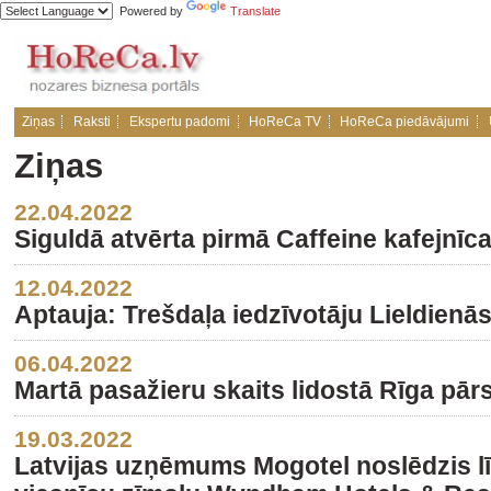
Powered by
Translate
Ziņas
Raksti
Ekspertu padomi
HoReCa TV
HoReCa piedāvājumi
Ziņas
22.04.2022
Siguldā atvērta pirmā Caffeine kafejnīc
12.04.2022
Aptauja: Trešdaļa iedzīvotāju Lieldienās
06.04.2022
Martā pasažieru skaits lidostā Rīga pār
19.03.2022
Latvijas uzņēmums Mogotel noslēdzis lī