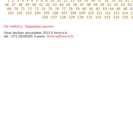
1
2
3
4
5
6
7
8
9
10
11
12
13
14
15
16
17
18
19
20
21
36
37
38
39
40
41
42
43
44
45
46
47
48
49
50
51
52
53
54
69
70
71
72
73
74
75
76
77
78
79
80
81
82
83
84
85
86
8
101
102
103
104
105
106
107
108
109
110
111
112
113
114
1
126
127
128
129
130
131
132
133
134
135
1
Par HoReCa
Sadarbības partneri
Visas tiesības aizsargātas 2013 © horeca.lv
tālr: +371 20039309; e-pasts:
horeca@horeca.lv