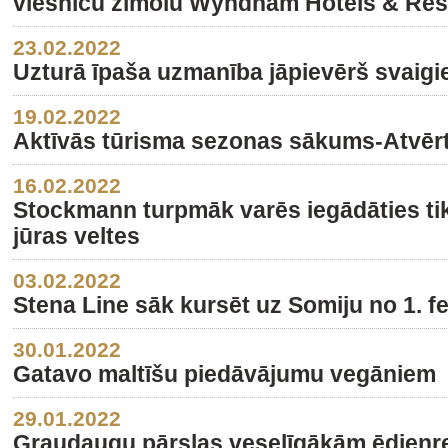
viesnīcu zīmolu Wyndham Hotels & Res
23.02.2022
Uzturā īpaša uzmanība jāpievērš svaig
19.02.2022
Aktīvās tūrisma sezonas sākums-Atvērt
16.02.2022
Stockmann turpmāk varēs iegādāties tika
jūras veltes
03.02.2022
Stena Line sāk kursēt uz Somiju no 1. f
30.01.2022
Gatavo maltīšu piedāvājumu vegāniem
29.01.2022
Graudaugu pārslas veselīgākām ēdienr