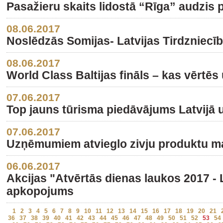
Pasažieru skaits lidostā “Rīga” audzis 
08.06.2017
Noslēdzās Somijas- Latvijas Tirdzniecī
08.06.2017
World Class Baltijas fināls – kas vērtēs
07.06.2017
Top jauns tūrisma piedāvājums Latvijā 
07.06.2017
Uzņēmumiem atvieglo zivju produktu 
06.06.2017
Akcijas "Atvērtās dienas laukos 2017 - L
apkopojums
1
2
3
4
5
6
7
8
9
10
11
12
13
14
15
16
17
18
19
20
21
36
37
38
39
40
41
42
43
44
45
46
47
48
49
50
51
52
53
54