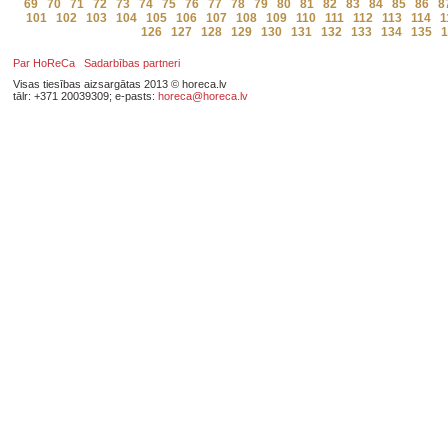
69
70
71
72
73
74
75
76
77
78
79
80
81
82
83
84
85
86
8
101
102
103
104
105
106
107
108
109
110
111
112
113
114
1
126
127
128
129
130
131
132
133
134
135
1
Par HoReCa
Sadarbības partneri
Visas tiesības aizsargātas 2013 © horeca.lv
tālr: +371 20039309; e-pasts:
horeca@horeca.lv