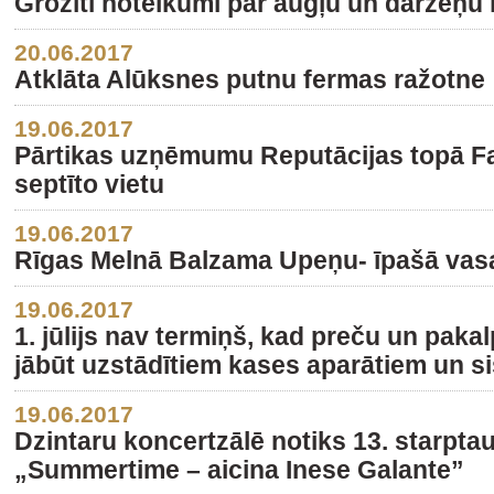
Grozīti noteikumi par augļu un dārzeņu 
20.06.2017
Atklāta Alūksnes putnu fermas ražotne
19.06.2017
Pārtikas uzņēmumu Reputācijas topā Fa
septīto vietu
19.06.2017
Rīgas Melnā Balzama Upeņu- īpašā vasa
19.06.2017
1. jūlijs nav termiņš, kad preču un paka
jābūt uzstādītiem kases aparātiem un 
19.06.2017
Dzintaru koncertzālē notiks 13. starptau
„Summertime – aicina Inese Galante”