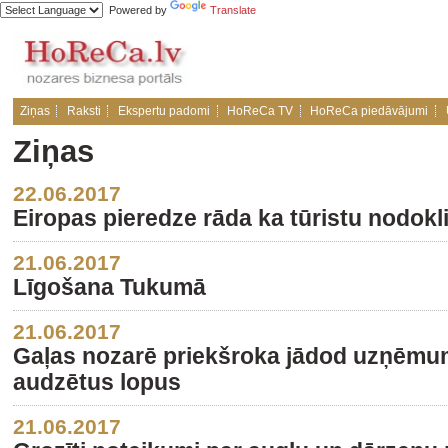
Powered by
Translate
Ziņas
Raksti
Ekspertu padomi
HoReCa TV
HoReCa piedāvājumi
Ziņas
22.06.2017
Eiropas pieredze rāda ka tūristu nodokli
21.06.2017
Līgošana Tukumā
21.06.2017
Gaļas nozarē priekšroka jādod uzņēmum
audzētus lopus
21.06.2017