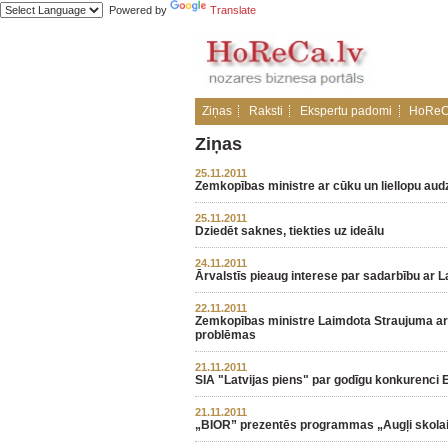
Powered by
Translate
Ziņas
Raksti
Ekspertu padomi
HoReC
Ziņas
25.11.2011
Zemkopības ministre ar cūku un liellopu au
25.11.2011
Dziedēt saknes, tiekties uz ideālu
24.11.2011
Ārvalstīs pieaug interese par sadarbību ar
22.11.2011
Zemkopības ministre Laimdota Straujuma ar L
problēmas
21.11.2011
SIA "Latvijas piens" par godīgu konkurenci 
21.11.2011
„BIOR” prezentēs programmas „Augļi skolai”