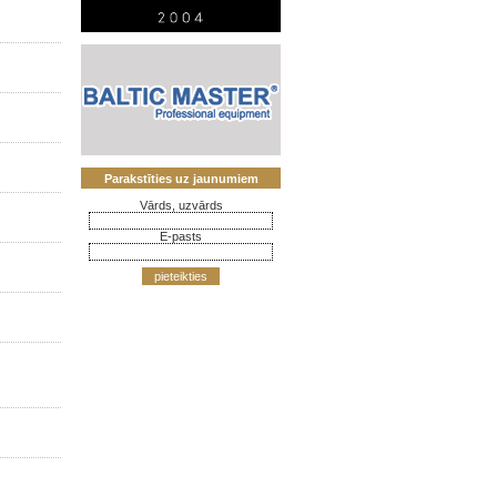
Parakstīties uz jaunumiem
Vārds, uzvārds
E-pasts
pieteikties