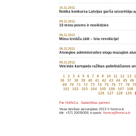
10.11.2011
Notika konkursa Latvijas garša uzvarētāju 
09.11.2011
10 testu posms ir noslēdzies
09.11.2011
Mūsu izstāžu zālē – īsta revolūcija!
08.11.2011
Atvieglos administratīvo slogu mazajām alu
08.11.2011
Veicinās kartupeļu ražības palielināšanos u
1
2
3
4
5
6
7
8
9
10
11
12
13
36
37
38
39
40
41
42
43
44
45
46
69
70
71
72
73
74
75
76
77
78
7
101
102
103
104
105
106
107
108
126
127
128
129
Par HoReCa
Sadarbības partneri
Visas tiesības aizsargātas 2013 © horeca.lv
tālr: +371 20039309; e-pasts:
horeca@horeca.lv