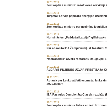
17.11.2011
Zemkopības ministre: ražot varēs arī vidēj
16.11.2011
Turpmāk Latvijā populāro enerģijas dzērienu „
16.11.2011
Zemkopības ministre par nozīmīgu ieguldīju
16.11.2011
Norisināsies „Paēdušai Latvijai” glābējpaku 
16.11.2011
Par absolūto IBA čempionu kļūst Takafumi
15.11.2011
“McDonald’s” atvērs restorānu Daugavpilī 
14.11.2011
ALDARIS PILZENES UZVAR PRESTIŽAJĀ
11.11.2011
Aptauja par Lauku attīstības, meža, lauksa
2020.gadam
10.11.2011
IBA Pasaules čempionāta Classic rezultāti (
10.11.2011
Zemkopības ministre tiekas ar lielo tirdzniec