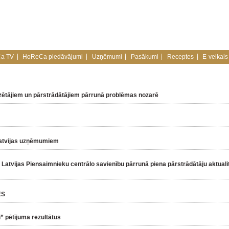
a TV
HoReCa piedāvājumi
Uzņēmumi
Pasākumi
Receptes
E-veikals
dzētājiem un pārstrādātājiem pārrunā problēmas nozarē
 Latvijas uzņēmumiem
atvijas Piensaimnieku centrālo savienību pārrunā piena pārstrādātāju aktuali
ES
 pētījuma rezultātus