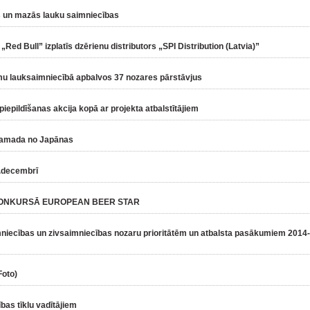
ās un mazās lauku saimniecības
Red Bull” izplatīs dzērienu distributors „SPI Distribution (Latvia)”
mu lauksaimniecībā apbalvos 37 nozares pārstāvjus
piepildīšanas akcija kopā ar projekta atbalstītājiem
 Yamada no Japānas
6.decembrī
 KONKURSĀ EUROPEAN BEER STAR
imniecības un zivsaimniecības nozaru prioritātēm un atbalsta pasākumiem 2014-
Foto)
ības tīklu vadītājiem