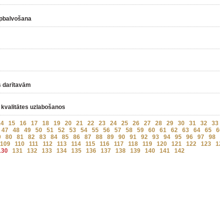
apbalvošana
s darītavām
n kvalitātes uzlabošanos
14
15
16
17
18
19
20
21
22
23
24
25
26
27
28
29
30
31
32
33
47
48
49
50
51
52
53
54
55
56
57
58
59
60
61
62
63
64
65
6
9
80
81
82
83
84
85
86
87
88
89
90
91
92
93
94
95
96
97
98
109
110
111
112
113
114
115
116
117
118
119
120
121
122
123
1
130
131
132
133
134
135
136
137
138
139
140
141
142