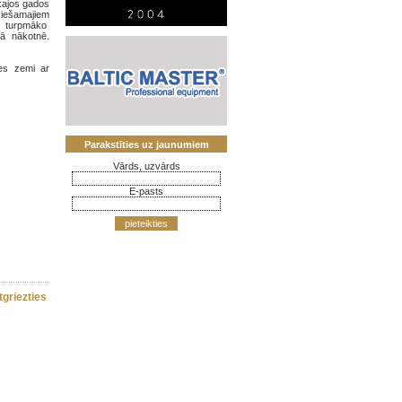
kajos gados
ciešamajiem
r turpmāko
kā nākotnē.
ies zemi ar
Parakstīties uz jaunumiem
Vārds, uzvārds
E-pasts
pieteikties
tgriezties