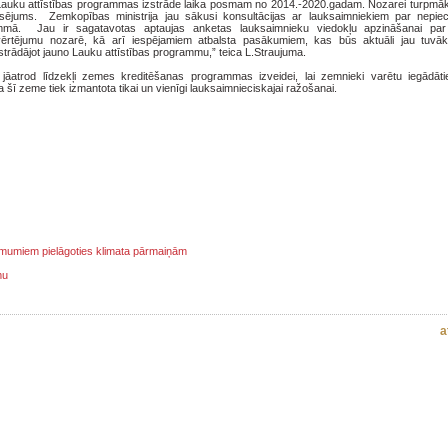
 Lauku attīstības programmas izstrāde laika posmam no 2014.-2020.gadam. Nozarei turpmā
nsējums. Zemkopības ministrija jau sākusi konsultācijas ar lauksaimniekiem par nepie
ammā. Jau ir sagatavotas aptaujas anketas lauksaimnieku viedokļu apzināšanai pa
 novērtējumu nozarē, kā arī iespējamiem atbalsta pasākumiem, kas būs aktuāli jau tuvā
zstrādājot jauno Lauku attīstības programmu,” teica L.Straujuma.
 jāatrod līdzekļi zemes kreditēšanas programmas izveidei, lai zemnieki varētu iegādāt
šī zeme tiek izmantota tikai un vienīgi lauksaimnieciskajai ražošanai.
ņēmumiem pielāgoties klimata pārmaiņām
mu
a