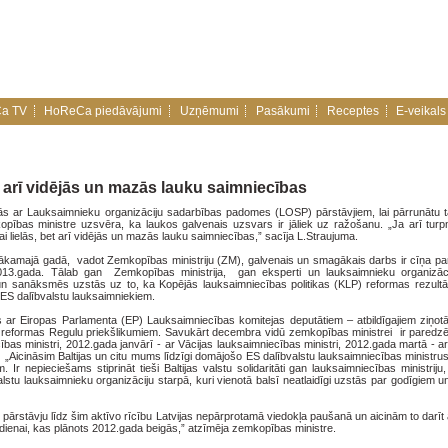
a TV
HoReCa piedāvājumi
Uzņēmumi
Pasākumi
Receptes
E-veikals
 arī vidējās un mazās lauku saimniecības
ās ar Lauksaimnieku organizāciju sadarbības padomes (LOSP) pārstāvjiem, lai pārrunātu 
pības ministre uzsvēra, ka laukos galvenais uzsvars ir jāliek uz ražošanu. „Ja arī turp
kai lielās, bet arī vidējās un mazās lauku saimniecības,” sacīja L.Straujuma.
nākamajā gadā, vadot Zemkopības ministriju (ZM), galvenais un smagākais darbs ir cīņa par
013.gada. Tālab gan Zemkopības ministrija, gan eksperti un lauksaimnieku organizā
un sanāksmēs uzstās uz to, ka Kopējās lauksaimniecības politikas (KLP) reformas rezultāt
 ES dalībvalstu lauksaimniekiem.
ās ar Eiropas Parlamenta (EP) Lauksaimniecības komitejas deputātiem – atbildīgajiem ziņot
 reformas Regulu priekšlikumiem. Savukārt decembra vidū zemkopības ministrei ir paredzē
as ministri, 2012.gada janvārī - ar Vācijas lauksaimniecības ministri, 2012.gada martā - a
„Aicināsim Baltijas un citu mums līdzīgi domājošo ES dalībvalstu lauksaimniecības ministru
 Ir nepieciešams stiprināt tieši Baltijas valstu solidaritāti gan lauksaimniecības ministriju
valstu lauksaimnieku organizāciju starpā, kuri vienotā balsī neatlaidīgi uzstās par godīgiem u
u pārstāvju līdz šim aktīvo rīcību Latvijas nepārprotamā viedokļa paušanā un aicinām to darīt
ienai, kas plānots 2012.gada beigās,” atzīmēja zemkopības ministre.