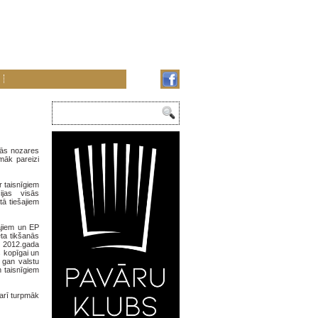
tās nozares
māk pareizi
 taisnīgiem
cijas visās
ā tiešajiem
ājiem un EP
ta tikšanās
r 2012.gada
s kopīgai un
, gan valstu
n taisnīgiem
 arī turpmāk