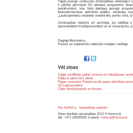
Tāpat svarīgs uzdevums Zemkopības ministrijai ir
ir pilnībā jāizmanto ES atbalsta programmu fina
pasākumiem, kas būtu jāiekļauj jaunajā progr
lauksaimniecības attīstības politiku, situācijas
„Lauksaimnieku viedoklis noteikti tiks ņemts vērā, i
Zemkopības ministre arī atzīmēja, ka valdībai ir
pazeminātiem kredītprocentiem un ar nosacījumu, ka 
Dagnija Muceniece,
Preses un sabiedrisko attiecību nodaļas vadītāja
Vēl ziņas
Zaļais sertifikāts palīdz tūrisma un ēdināšanas uz
Kafija ar pienu bez piena
Rīgas restorāns Potami uzsāk jaunu attīstības pos
10 superprodukti
Cider World Awards un forums
Par HoReCa
Sadarbības partneri
Visas tiesības aizsargātas 2013 © horeca.lv
tālr: +371 20039309; e-pasts:
horeca@horeca.lv