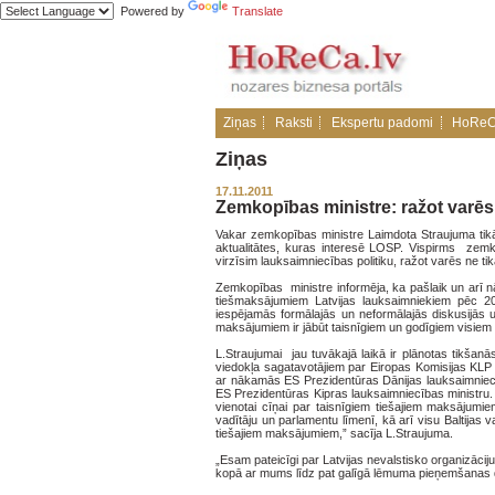
Powered by
Translate
Ziņas
Raksti
Ekspertu padomi
HoReC
Ziņas
17.11.2011
Zemkopības ministre: ražot varēs
Vakar zemkopības ministre Laimdota Straujuma tik
aktualitātes, kuras interesē LOSP. Vispirms zemko
virzīsim lauksaimniecības politiku, ražot varēs ne ti
Zemkopības ministre informēja, ka pašlaik un arī 
tiešmaksājumiem Latvijas lauksaimniekiem pēc 2
iespējamās formālajās un neformālajās diskusijās 
maksājumiem ir jābūt taisnīgiem un godīgiem visiem
L.Straujumai jau tuvākajā laikā ir plānotas tikšan
viedokļa sagatavotājiem par Eiropas Komisijas KLP
ar nākamās ES Prezidentūras Dānijas lauksaimniecīb
ES Prezidentūras Kipras lauksaimniecības ministru. 
vienotai cīņai par taisnīgiem tiešajiem maksājumiem.
vadītāju un parlamentu līmenī, kā arī visu Baltijas 
tiešajiem maksājumiem,” sacīja L.Straujuma.
„Esam pateicīgi par Latvijas nevalstisko organizācij
kopā ar mums līdz pat galīgā lēmuma pieņemšanas d