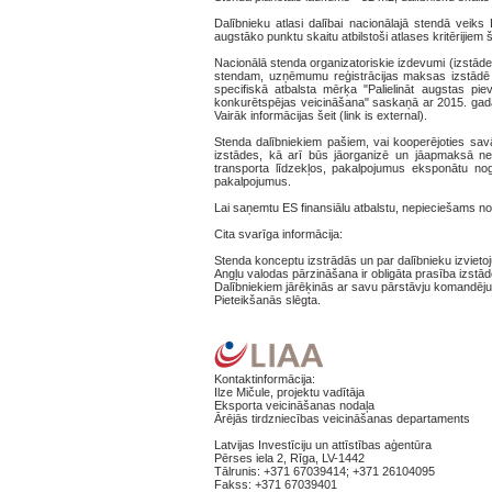
Dalībnieku atlasi dalībai nacionālajā stendā veiks
augstāko punktu skaitu atbilstoši atlases kritērijiem š
Nacionālā stenda organizatoriskie izdevumi (izstā
stendam, uzņēmumu reģistrācijas maksas izstādē 
specifiskā atbalsta mērķa "Palielināt augstas pi
konkurētspējas veicināšana" saskaņā ar 2015. gada
Vairāk informācijas šeit (link is external).
Stenda dalībniekiem pašiem, vai kooperējoties sa
izstādes, kā arī būs jāorganizē un jāapmaksā ne
transporta līdzekļos, pakalpojumus eksponātu no
pakalpojumus.
Lai saņemtu ES finansiālu atbalstu, nepieciešams no
Cita svarīga informācija:
Stenda konceptu izstrādās un par dalībnieku izvieto
Angļu valodas pārzināšana ir obligāta prasība izstād
Dalībniekiem jārēķinās ar savu pārstāvju komandēju
Pieteikšanās slēgta.
Kontaktinformācija:
Ilze Mičule, projektu vadītāja
Eksporta veicināšanas nodaļa
Ārējās tirdzniecības veicināšanas departaments
Latvijas Investīciju un attīstības aģentūra
Pērses iela 2, Rīga, LV-1442
Tālrunis: +371 67039414; +371 26104095
Fakss: +371 67039401