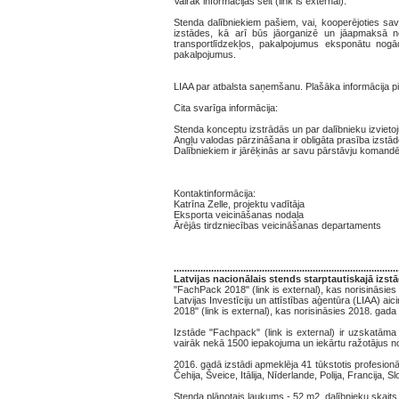
Vairāk informācijas šeit (link is external).
Stenda dalībniekiem pašiem, vai, kooperējoties s
izstādes, kā arī būs jāorganizē un jāapmaksā ne
transportlīdzekļos, pakalpojumus eksponātu nogā
pakalpojumus.
LIAA par atbalsta saņemšanu. Plašāka informācija 
Cita svarīga informācija:
Stenda konceptu izstrādās un par dalībnieku izviet
Angļu valodas pārzināšana ir obligāta prasība izstād
Dalībniekiem ir jārēķinās ar savu pārstāvju komand
Kontaktinformācija:
Katrīna Zelle, projektu vadītāja
Eksporta veicināšanas nodaļa
Ārējās tirdzniecības veicināšanas departaments
....................................................................................
Latvijas nacionālais stends starptautiskajā izst
"FachPack 2018" (link is external), kas norisināsie
Latvijas Investīciju un attīstības aģentūra (LIAA) ai
2018" (link is external), kas norisināsies 2018. gada
Izstāde "Fachpack" (link is external) ir uzskatāma
vairāk nekā 1500 iepakojuma un iekārtu ražotājus n
2016. gadā izstādi apmeklēja 41 tūkstotis profesion
Čehija, Šveice, Itālija, Nīderlande, Polija, Francija, Sl
Stenda plānotais laukums - 52 m2, dalībnieku skaits 