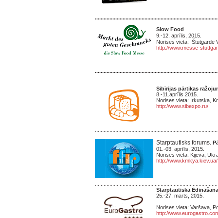
....................................................................................
Slow Food
9.-12. aprīlis, 2015.
Norises vieta: Štutgarde V
http://www.messe-stuttg
....................................................................................
Sibīrijas pārtikas ražoju
8.-11.aprīlis 2015.
Norises vieta: Irkutska, Kr
http://www.sibexpo.ru/
....................................................................................
Starptautisks forums.
P
01.-03. aprīlis, 2015.
Norises vieta: Kijeva, Ukr
http://www.kmkya.kiev.ua/
....................................................................................
Starptautiskā Ēdināšan
25.-27. marts, 2015.
Norises vieta: Varšava, Pol
http://www.eurogastro.com