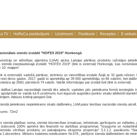
a TV
HoReCa piedāvājumi
Uzņēmumi
Pasākumi
Receptes
E-veikals
nacionālais stends izstādē "HOFEX 2019" Honkongā
nvestīciju un attīstības aģentūra (LIAA) aicina Latvijas pārtikas produktu ražotājus pieteik
ā stendā starptautiskajā izstādē “HOFEX 2019” (link is external) Honkongā, kas norisināsi
z 10. maijam!
k is external)ir vadošā pārtikas, dzērienu un viesmīlības izstāde Āzijā ar 32 gadu vēsturi. 
 reizi divos gados. 2017. gadā to apmeklēja ap 39 000 apmeklētāju no 86 valstīm, bet dalīb
niedza ap 2660, pārstāvot 74 valstis. Vairāk informācijas par izstādi šeit (link is external).
alībai Latvijas nacionālajā stendā tiks atlasīti, vadoties pēc pieteikuma formā iesniegtās i
s apstiprināti ne vairāk kā 8 uzņēmumi, kuri ieguvuši augstāko punktu skaitu atbilstoši iepriek
ērijiem. Atlases kritēriji pieejami šeit.
stendā pieteiksies nepietiekams skaits dalībnieku, LIAA patur tiesības nacionālo stendu atcelt.
ukums: 72m2
des stenda platības noma, stenda būvniecības izmaksas, tehniskais aprīkojums un mēbeles, 
izdevumi) 100% apmērā tiks finansēti no darbības programmas "Izaugsme un nodarbināt
evienotās vērtības produktu un pakalpojumu eksporta proporciju" 3.2.1.2. pasākumu "Sta
 1.decembra Ministru kabineta noteikumiem Nr.678., piešķirot stenda dalībniekiem de minim