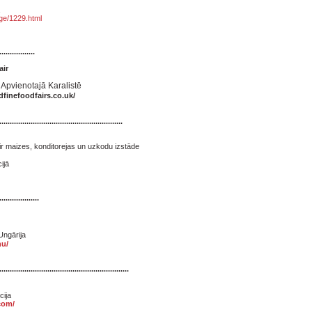
ā
ge/1229.html
.................
air
Apvienotajā Karalistē
dfinefoodfairs.co.uk/
...........................................................
r maizes, konditorejas un uzkodu izstāde
ijā
...................
Ungārija
hu/
..............................................................
cija
com/