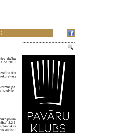
ties dalībai
es no 2019.
Izstāde tiek
nieku skaits
nformācijas.
š noteiktiem
pakalpojumi
ība" 3.2.1.
rptautiskās
is abalstu.