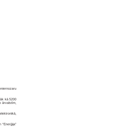
ženiernozaru
irāk kā 5200
 ārvalstīm,
lektronikā,
n “Enerģija”