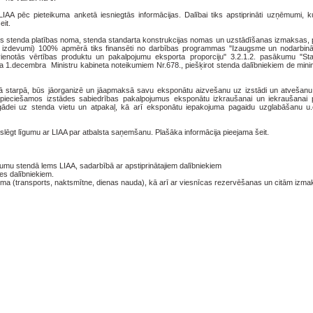
 LIAA pēc pieteikuma anketā iesniegtās informācijas. Dalībai tiks apstiprināti uzņēmumi, k
eit.
des stenda platības noma, stenda standarta konstrukcijas nomas un uzstādīšanas izmaksas, 
izdevumi) 100% apmērā tiks finansēti no darbības programmas "Izaugsme un nodarbināt
evienotās vērtības produktu un pakalpojumu eksporta proporciju" 3.2.1.2. pasākumu "Sta
 1.decembra Ministru kabineta noteikumiem Nr.678., piešķirot stenda dalībniekiem de minim
vā starpā, būs jāorganizē un jāapmaksā savu eksponātu aizvešanu uz izstādi un atvešanu
pieciešamos izstādes sabiedrības pakalpojumus eksponātu izkraušanai un iekraušanai 
gādei uz stenda vietu un atpakaļ, kā arī eksponātu iepakojuma pagaidu uzglabāšanu u.c
slēgt līgumu ar LIAA par atbalsta saņemšanu. Plašāka informācija pieejama šeit.
jumu stendā lems LIAA, sadarbībā ar apstiprinātajiem dalībniekiem
es dalībniekiem.
ma (transports, naktsmītne, dienas nauda), kā arī ar viesnīcas rezervēšanas un citām izm