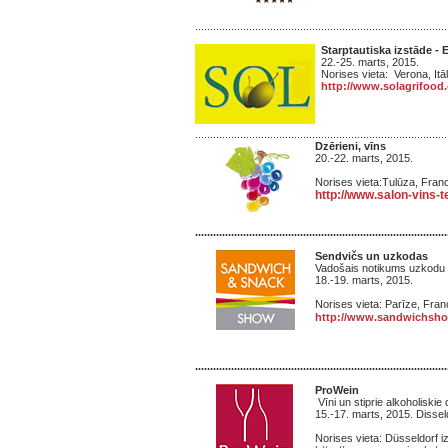
....................................................................................
Starptautiska izstāde - Ex
22.-25. marts, 2015.
Norises vieta: Verona, Itāl
http://www.solagrifood
....................................................................................
Dzērieni, vīns
20.-22. marts, 2015.
Norises vieta:Tulūza, Franc
http://www.salon-vins-t
....................................................................................
Sendvičs un uzkodas
Vadošais notikums uzkodu 
18.-19. marts, 201
Norises vieta: Parīze, Franc
http://www.sandwichsh
....................................................................................
ProWein
Vīni un stiprie alkoholiskie 
15.-17. marts, 2015. Dissel
Norises vieta: Düsseldorf i