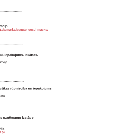
.........................
ācija
art.de/marktdesgutengeschmacks/
..........................
mi. Iepakojums. Iekārtas.
ievija
...........................
ārtikas rūpniecība un iepakojums
aina
.............................
as uzņēmumu izstāde
ija
.pl/