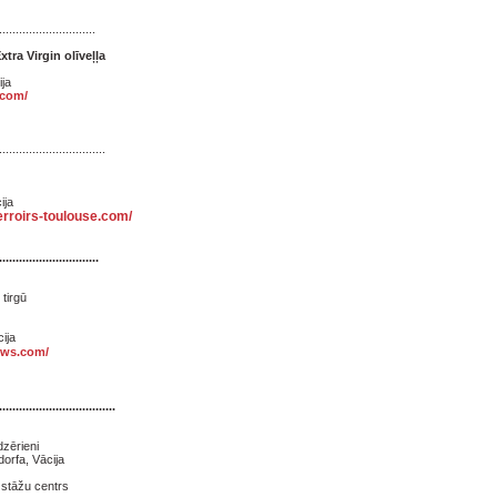
.............................
tra Virgin olīveļļa
ija
.com/
................................
ija
erroirs-toulouse.com/
..............................
tirgū
5.
ija
ows.com/
...................................
dzērieni
dorfa, Vācija
zstāžu centrs