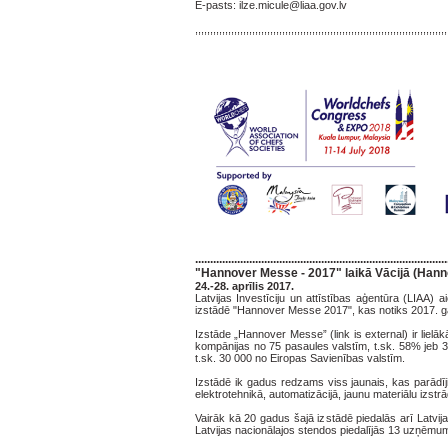
E-pasts: ilze.micule@liaa.gov.lv
,,,,,,,,,,,,,,,,,,,,,,,,,,,,,,,,,,,,,,,,,,,,,,,,,,,,,,,,,,,,,,,,,,,,,,,,,,,,,,,,,,,,
....................................................................................
"Hannover Messe - 2017" laikā Vācijā (Hann
24.-28. aprīlis 2017.
Latvijas Investīciju un attīstības aģentūra (LIAA) 
izstādē "Hannover Messe 2017", kas notiks 2017. ga
Izstāde „Hannover Messe” (link is external) ir lielā
kompānijas no 75 pasaules valstīm, t.sk. 58% jeb 
t.sk. 30 000 no Eiropas Savienības valstīm.
Izstādē ik gadus redzams viss jaunais, kas parādīj
elektrotehnikā, automatizācijā, jaunu materiālu izstr
Vairāk kā 20 gadus šajā izstādē piedalās arī Latvij
Latvijas nacionālajos stendos piedalījās 13 uzņēmumi