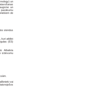
chnology) un
zgatavošanas
zaugsme un
2. pasākumu
bniekiem de
ālos stendus
kuri atbilst
egulas (ES)
to Atbalsta
ko izdevumu
aksām.
lībnieki vai
taisnojošos