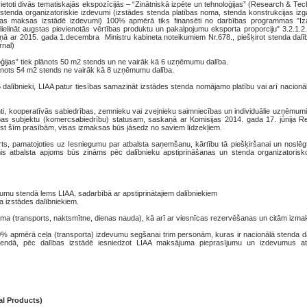
zvietoti divās tematiskajās ekspozīcijās – “Zinātniskā izpēte un tehnoloģijas” (Research & Te
lā stenda organizatoriskie izdevumi (izstādes stenda platības noma, stenda konstrukcijas i
jas maksas izstādē izdevumi) 100% apmērā tiks finansēti no darbības programmas "I
alielināt augstas pievienotās vērtības produktu un pakalpojumu eksporta proporciju" 3.2.1.
ņā ar 2015. gada 1.decembra Ministru kabineta noteikumiem Nr.678., piešķirot stenda dalī
rnal)
ģijas” tiek plānots 50 m2 stends un ne vairāk kā 6 uzņēmumu dalība.
lānots 54 m2 stends ne vairāk kā 8 uzņēmumu dalība.
 dalībnieki, LIAA patur tiesības samazināt izstādes stenda nomājamo platību vai arī nacion
ti, kooperatīvās sabiedrības, zemnieku vai zvejnieku saimniecības un individuālie uzņēmumi, 
bas subjektu (komercsabiedrību) statusam, saskaņā ar Komisijas 2014. gada 17. jūnija R
ilst šīm prasībām, visas izmaksas būs jāsedz no saviem līdzekļiem.
irts, pamatojoties uz Iesniegumu par atbalsta saņemšanu, kārtību tā piešķiršanai un noslēg
mis atbalsta apjoms būs zināms pēc dalībnieku apstiprināšanas un stenda organizatoris
jumu stendā lems LIAA, sadarbībā ar apstiprinātajiem dalībniekiem
a izstādes dalībniekiem.
ma (transports, naktsmītne, dienas nauda), kā arī ar viesnīcas rezervēšanas un citām izm
80% apmērā ceļa (transporta) izdevumu segšanai trim personām, kuras ir nacionālā stenda da
 stendā, pēc dalības izstādē iesniedzot LIAA maksājuma pieprasījumu un izdevumus at
ral Products)