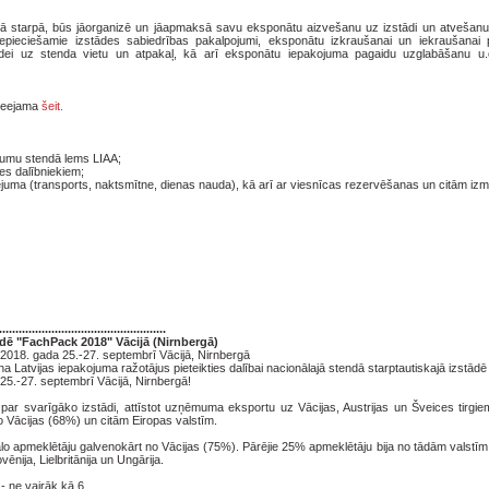
avā starpā, būs jāorganizē un jāapmaksā savu eksponātu aizvešanu uz izstādi un atvešanu
pieciešamie izstādes sabiedrības pakalpojumi, eksponātu izkraušanai un iekraušanai 
dei uz stenda vietu un atpakaļ, kā arī eksponātu iepakojuma pagaidu uzglabāšanu u.c
pieejama
šeit.
ojumu stendā lems LIAA;
es dalībniekiem;
ējuma (transports, naktsmītne, dienas nauda), kā arī ar viesnīcas rezervēšanas un citām i
...................................................
ādē "FachPack 2018" Vācijā (Nirnbergā)
s 2018. gada 25.-27. septembrī Vācijā, Nirnbergā
cina Latvijas iepakojuma ražotājus pieteikties dalībai nacionālajā stendā starptautiskajā izstā
 25.-27. septembrī Vācijā, Nirnbergā!
 par svarīgāko izstādi, attīstot uzņēmuma eksportu uz Vācijas, Austrijas un Šveices tirgie
o Vācijas (68%) un citām Eiropas valstīm.
ālo apmeklētāju galvenokārt no Vācijas (75%). Pārējie 25% apmeklētāju bija no tādām valstīm 
ovēnija, Lielbritānija un Ungārija.
- ne vairāk kā 6.