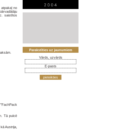
 atpakaļ no
pārvadātāju
. saistītos
Parakstīties uz jaunumiem
zmaksām.
Vārds, uzvārds
E-pasts
pieteikties
dē "FachPack
m. Tā pulcē
kā Austrija,