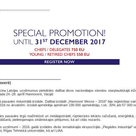
,,,,,,,,,,,,,,,,,,,,,,,,,,,,,,,,,,,,,,,,,,,,,,,,,,,,,,,
...................................................................
overē)
aicina Latvijas uzņēmumus pieteikties dalībai divos nacionālajos stendos starptautiskajā in
da 24.-28. aprīlī Hannoverē, Vācijā!
kā pasaules industriālā izstāde. Dalībai izstādē „Hannover Messe – 2016” bija reģistrētas va
3016 no ārvalstīm. Izstādi apmeklēja apmēram 190 000 apmeklētāju, t.sk. 30% jeb 57 000 no
ies pasaules tirgū mašīnbūvē un metālapstrādē, rūpniecisko iekārtu ražošanā, enerģētikā, e
ādāšanā, pielietojamajos zinātniskajos pētījumos, kā arī citās nozarēs.
as uzņēmumi – 2016. gadā izstādes divās tematiskajās ekspozīcijās „Piegādes industrijai” u
, Rīgas Tehniskā universitāte, kā arī LIAA.