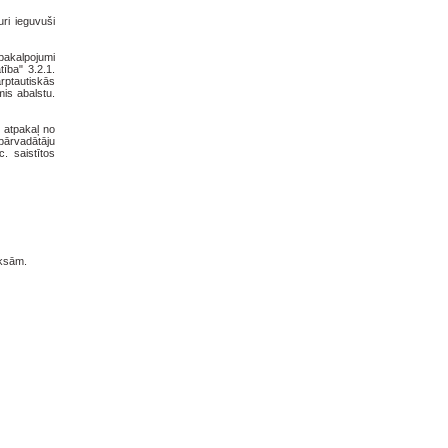
uri ieguvuši
pakalpojumi
ība" 3.2.1.
rptautiskās
is abalstu.
 atpakaļ no
pārvadātāju
. saistītos
aksām.