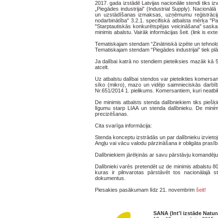
2017. gada izstādē Latvijas nacionālie stendi tiks i
„Piegādes industrijai” (Industrial Supply). Nacionā
un uzstādīšanas izmaksas, uzņēmumu reģistrāci
nodarbinātība" 3.2.1. specifiskā atbalsta mērķa "P
"Starptautiskās konkurētspējas veicināšana" saska
minimis abalstu. Vairāk informācijas šeit. (link is exte
Tematiskajam stendam “Zinātniskā izpēte un tehnolo
Tematiskajam stendam “Piegādes industrijai” tiek p
Ja dalībai katrā no stendiem pieteiksies mazāk kā 5
atcelt.
Uz atbalstu dalībai stendos var pieteikties komersan
sīko (mikro), mazo un vidējo saimnieciskās darbī
Nr.651/2014 1. pielikums. Komersantiem, kuri neatb
De minimis atbalsts stenda dalībniekiem tiks piešķ
līgumu starp LIAA un stenda dalībnieku. De mini
precizēšanas.
Cita svarīga informācija:
Stenda konceptu izstrādās un par dalībnieku izvieto
Angļu vai vācu valodu pārzināšana ir obligāta prasīb
Dalībniekiem jārēķinās ar savu pārstāvju komandēju
Dalībnieki varēs pretendēt uz de minimis atbalstu 
kuras ir pilnvarotas pārstāvēt tos nacionālajā
dokumentus.
Piesakies pasākumam līdz 21. novembrim
šeit!
SANA (Int'l izstāde Natu