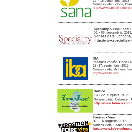
12. - 15.septembris, 2015.
Norises vieta: Boloņā, Itālij
http://www.sana.it/home-pa
....................................................................................
Speciality & Fine Food F
06. - 08. septembris, 2015.
Norises vieta:
Londonā, 
http://www.specialityan
............................................
IBA
Pasaules vadošā Trade Fai
12.-17. septembris, 2015
Norises vieta: Minhenē, Vāc
http://www.iba.de/
....................................................................................
Hortico
19.- 22. augusts, 2015.
Norises vieta: Debrecen, 
http://www.farmerexpo.
............................................
Foire aux Vins
07.- 16.augusts,2015.
Norises vieta: Colmar, Fran
http://www.foire-colmar.