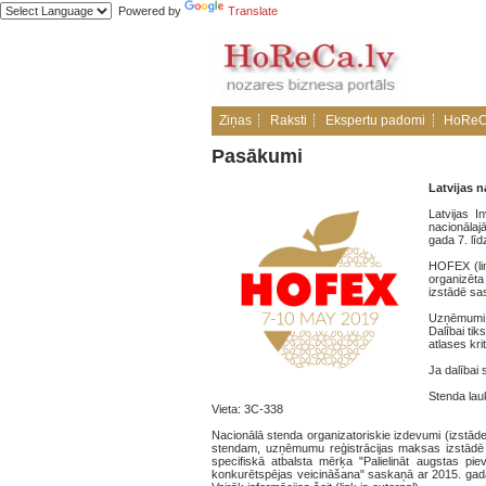
Powered by
Translate
Ziņas
Raksti
Ekspertu padomi
HoReC
Pasākumi
Latvijas 
Latvijas I
nacionālaj
gada 7. līd
HOFEX (lin
organizēta
izstādē sas
Uzņēmumi d
Dalībai tik
atlases krit
Ja dalībai 
Stenda la
Vieta: 3C-338
Nacionālā stenda organizatoriskie izdevumi (izstā
stendam, uzņēmumu reģistrācijas maksas izstādē 
specifiskā atbalsta mērķa "Palielināt augstas pi
konkurētspējas veicināšana" saskaņā ar 2015. gada