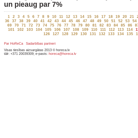
un pieaug par 7%
1
2
3
4
5
6
7
8
9
10
11
12
13
14
15
16
17
18
19
20
21
36
37
38
39
40
41
42
43
44
45
46
47
48
49
50
51
52
53
54
69
70
71
72
73
74
75
76
77
78
79
80
81
82
83
84
85
86
8
101
102
103
104
105
106
107
108
109
110
111
112
113
114
1
126
127
128
129
130
131
132
133
134
135
1
Par HoReCa
Sadarbības partneri
Visas tiesības aizsargātas 2013 © horeca.lv
tālr: +371 20039309; e-pasts:
horeca@horeca.lv