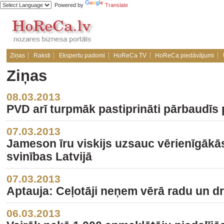
Powered by
Translate
Ziņas
Raksti
Ekspertu padomi
HoReCa TV
HoReCa piedāvājumi
Ziņas
08.03.2013
PVD arī turpmāk pastiprināti pārbaudīs
07.03.2013
Jameson īru viskijs uzsauc vērienīgākā
svinības Latvijā
07.03.2013
Aptauja: Ceļotāji neņem vērā radu un d
06.03.2013