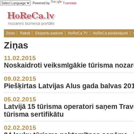
Powered by
Translate
Ziņas
Raksti
Ekspertu padomi
HoReCa TV
HoReCa piedāvājumi
Ziņas
11.02.2015
Noskaidroti veiksmīgākie tūrisma nozar
09.02.2015
Piešķirtas Latvijas Alus gada balvas 20
05.02.2015
Latvijā 15 tūrisma operatori saņem Trave
tūrisma sertifikātu
02.02.2015