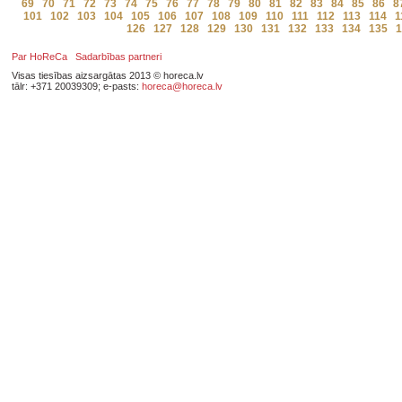
69
70
71
72
73
74
75
76
77
78
79
80
81
82
83
84
85
86
8
101
102
103
104
105
106
107
108
109
110
111
112
113
114
1
126
127
128
129
130
131
132
133
134
135
1
Par HoReCa
Sadarbības partneri
Visas tiesības aizsargātas 2013 © horeca.lv
tālr: +371 20039309; e-pasts:
horeca@horeca.lv