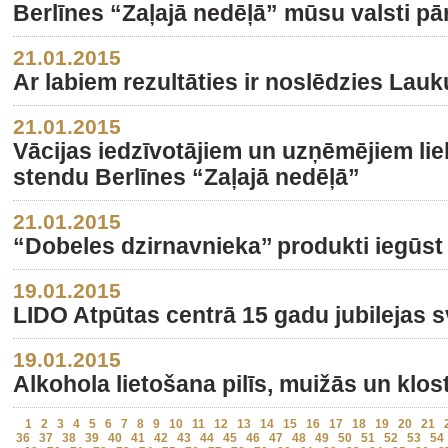
Berlīnes “Zaļajā nedēļā” mūsu valsti p
21.01.2015
Ar labiem rezultāties ir noslēdzies Lauk
21.01.2015
Vācijas iedzīvotājiem un uzņēmējiem liel
stendu Berlīnes “Zaļajā nedēļā”
21.01.2015
“Dobeles dzirnavnieka’’ produkti iegūst
19.01.2015
LIDO Atpūtas centrā 15 gadu jubilejas s
19.01.2015
Alkohola lietošana pilīs, muižās un klos
1
2
3
4
5
6
7
8
9
10
11
12
13
14
15
16
17
18
19
20
21
36
37
38
39
40
41
42
43
44
45
46
47
48
49
50
51
52
53
54