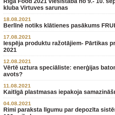
Riga Food 2021 viesistabā no 9.- 10. s
kluba Virtuves sarunas
18.08.2021
Berlīnē notiks klātienes pasākums FR
17.08.2021
Iespēja produktu ražotājiem- Pārtikas p
2021
12.08.2021
Vērtē uztura speciāliste: enerģijas bato
avots?
11.08.2021
Kaitīgā plastmasas iepakoja samazināšna
04.08.2021
Rimi paraksta līgumu par depozīta sist