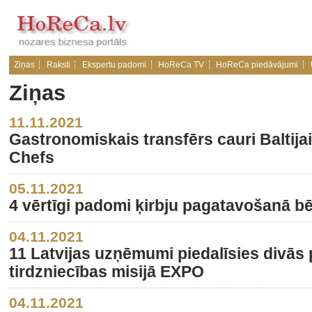
Ziņas
Raksti
Ekspertu padomi
HoReCa TV
HoReCa piedāvājumi
Ziņas
11.11.2021
Gastronomiskais transfērs cauri Baltija
Chefs
05.11.2021
4 vērtīgi padomi ķirbju pagatavošanā b
04.11.2021
11 Latvijas uzņēmumi piedalīsies divās 
tirdzniecības misijā EXPO
04.11.2021