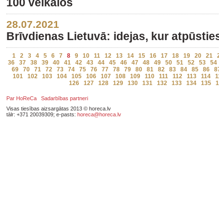
100 veikalos
28.07.2021
Brīvdienas Lietuvā: idejas, kur atpūsti
1
2
3
4
5
6
7
8
9
10
11
12
13
14
15
16
17
18
19
20
21
36
37
38
39
40
41
42
43
44
45
46
47
48
49
50
51
52
53
54
69
70
71
72
73
74
75
76
77
78
79
80
81
82
83
84
85
86
8
101
102
103
104
105
106
107
108
109
110
111
112
113
114
1
126
127
128
129
130
131
132
133
134
135
1
Par HoReCa
Sadarbības partneri
Visas tiesības aizsargātas 2013 © horeca.lv
tālr: +371 20039309; e-pasts:
horeca@horeca.lv