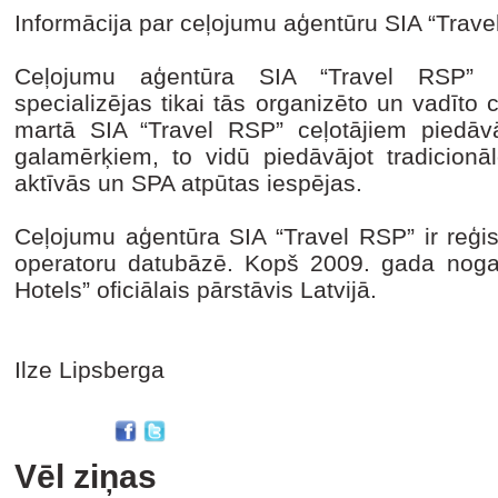
Informācija par ceļojumu aģentūru SIA “Trav
Ceļojumu aģentūra SIA “Travel RSP” 
specializējas tikai tās organizēto un vadīto
martā SIA “Travel RSP” ceļotājiem piedā
galamērķiem, to vidū piedāvājot tradicionā
aktīvās un SPA atpūtas iespējas.
Ceļojumu aģentūra SIA “Travel RSP” ir reģis
operatoru datubāzē. Kopš 2009. gada nog
Hotels” oficiālais pārstāvis Latvijā.
Ilze Lipsberga
Vēl ziņas