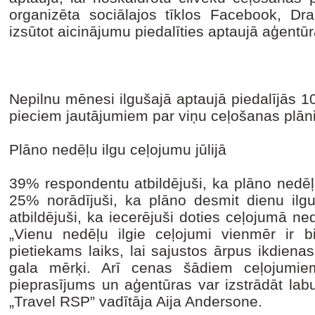
organizēta sociālajos tīklos Facebook, Dr
izsūtot aicinājumu piedalīties aptaujā aģentū
Nepilnu mēnesi ilgušajā aptaujā piedalījās 1
pieciem jautājumiem par viņu ceļošanas plā
Plāno nedēļu ilgu ceļojumu jūlijā
39% respondentu atbildējuši, ka plāno nedēļu
25% norādījuši, ka plāno desmit dienu ilgu
atbildējuši, ka iecerējuši doties ceļojumā n
„Vienu nedēļu ilgie ceļojumi vienmēr ir bi
pietiekams laiks, lai sajustos ārpus ikdiena
gala mērķi. Arī cenas šādiem ceļojumiem
pieprasījums un aģentūras var izstrādāt la
„Travel RSP” vadītāja Aija Andersone.