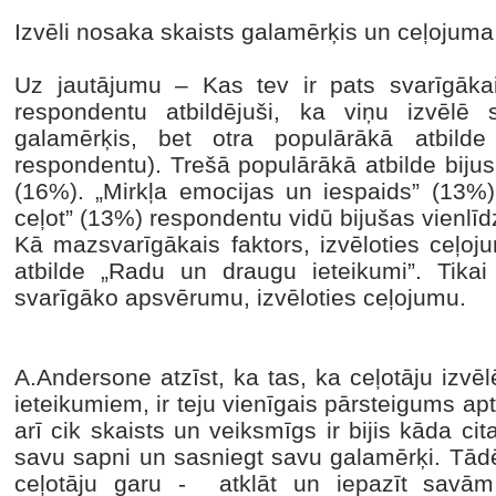
Izvēli nosaka skaists galamērķis un ceļojum
Uz jautājumu – Kas tev ir pats svarīgāka
respondentu atbildējuši, ka viņu izvēlē 
galamērķis, bet otra populārākā atbilde
respondentu). Trešā populārākā atbilde bijus
(16%). „Mirkļa emocijas un iespaids” (13%)
ceļot” (13%) respondentu vidū bijušas vienlīd
Kā mazsvarīgākais faktors, izvēloties ceļoj
atbilde „Radu un draugu ieteikumi”. Tik
svarīgāko apsvērumu, izvēloties ceļojumu.
A.Andersone atzīst, ka tas, ka ceļotāju izvē
ieteikumiem, ir teju vienīgais pārsteigums apt
arī cik skaists un veiksmīgs ir bijis kāda cit
savu sapni un sasniegt savu galamērķi. Tādēļ
ceļotāju garu - atklāt un iepazīt savām