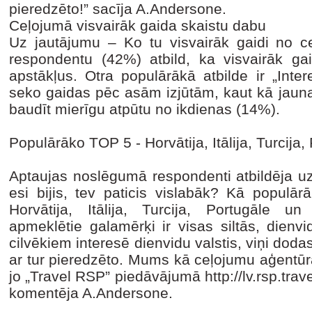
pieredzēto!” sacīja A.Andersone.
Ceļojumā visvairāk gaida skaistu dabu
Uz jautājumu – Ko tu visvairāk gaidi no 
respondentu (42%) atbild, ka visvairāk gai
apstākļus. Otra populārākā atbilde ir „Inte
seko gaidas pēc asām izjūtām, kaut kā jauna
baudīt mierīgu atpūtu no ikdienas (14%).
Populārāko TOP 5 - Horvātija, Itālija, Turcija,
Aptaujas noslēgumā respondenti atbildēja uz
esi bijis, tev paticis vislabāk? Kā populār
Horvātija, Itālija, Turcija, Portugāle un
apmeklētie galamērķi ir visas siltās, dienvi
cilvēkiem interesē dienvidu valstis, viņi dodas
ar tur pieredzēto. Mums kā ceļojumu aģentūrai 
jo „Travel RSP” piedāvājumā http://lv.rsp.travel
komentēja A.Andersone.