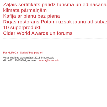
Zaļais sertifikāts palīdz tūrisma un ēdināša
klimata pārmaiņām
Kafija ar pienu bez piena
Rīgas restorāns Potami uzsāk jaunu attīstīb
10 superprodukti
Cider World Awards un forums
Par HoReCa
Sadarbības partneri
Visas tiesības aizsargātas 2013 © horeca.lv
tālr: +371 20039309; e-pasts:
horeca@horeca.lv