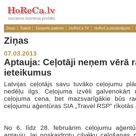
Ziņas
Raksti
Ekspertu padomi
HoReCa TV
HoReCa piedāvājumi
Ziņas
07.03.2013
Aptauja: Ceļotāji neņem vērā 
ieteikumus
Latvijas ceļotājs savu tuvāko ceļojumu plā
nedēļu ilgs. Ceļojuma izvēli galvenokārt
ceļojuma cena, bet mazsvarīgākie būs rad
ceļojumu aģentūras SIA „Travel RSP” rīkotās 
No 6. līdz 28. februārim ceļojumu aģentū
aptauju, lai noskaidrotu cilvēku ceļošanas