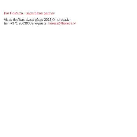
Par HoReCa
Sadarbības partneri
Visas tiesības aizsargātas 2013 © horeca.lv
tālr: +371 20039309; e-pasts:
horeca@horeca.lv