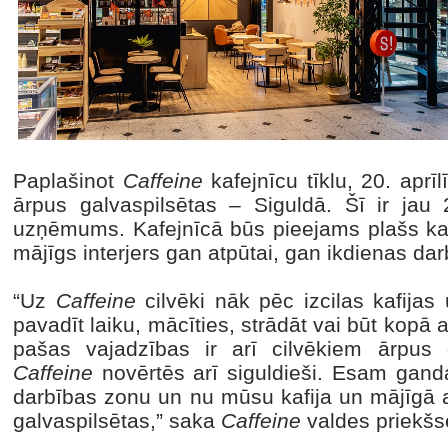
Paplašinot
Caffeine
kafejnīcu tīklu, 20. aprī
ārpus galvaspilsētas – Siguldā. Šī ir jau 2
uzņēmums. Kafejnīcā būs pieejams plašs kaf
mājīgs interjers gan atpūtai, gan ikdienas 
“Uz
Caffeine
cilvēki nāk pēc izcilas kafijas 
pavadīt laiku, mācīties, strādāt vai būt kop
pašas vajadzības ir arī cilvēkiem ārpus 
Caffeine
novērtēs arī siguldieši. Esam ganda
darbības zonu un nu mūsu kafija un mājīgā 
galvaspilsētas,” saka
Caffeine
valdes priekšs