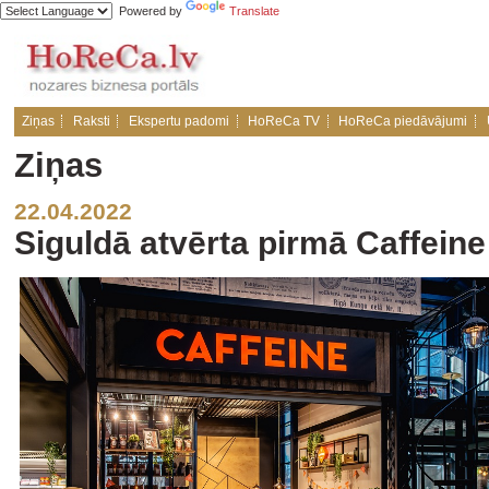
Powered by
Translate
Ziņas
Raksti
Ekspertu padomi
HoReCa TV
HoReCa piedāvājumi
Ziņas
22.04.2022
Siguldā atvērta pirmā Caffeine