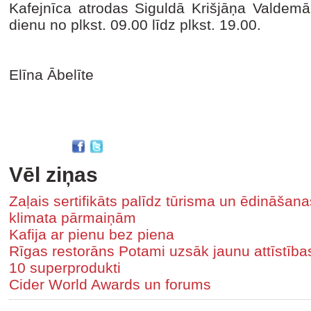
Kafejnīca atrodas Siguldā Krišjāņa Valdemār
dienu no plkst. 09.00 līdz plkst. 19.00.
Elīna Ābelīte
Vēl ziņas
Zaļais sertifikāts palīdz tūrisma un ēdināša
klimata pārmaiņām
Kafija ar pienu bez piena
Rīgas restorāns Potami uzsāk jaunu attīstīb
10 superprodukti
Cider World Awards un forums