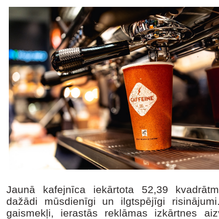
Jaunā kafejnīca iekārtota 52,39 kvadrātmet
dažādi mūsdienīgi un ilgtspējīgi risināj
gaismekļi, ierastās reklāmas izkārtnes aiz