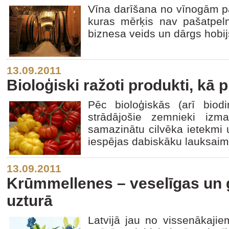
Vīna darīšana no vīnogām pa
kuras mērķis nav pašatpeln
biznesa veids un dārgs hobij
13.09.2011
Bioloģiski ražoti produkti, kā p
Pēc bioloģiskās (arī biod
strādājošie zemnieki izma
samazinātu cilvēka ietekmi u
iespējas dabiskāku lauksaim
13.09.2011
Krūmmellenes – veselīgas un 
uzturā
Latvijā jau no vissenākaji