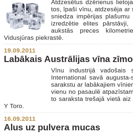
Atdzesētus dzērienus lietoja
tos, īpaši vīnu, atdzesēja ar
sniedza impērijas plašumu d
izredzētie elites pārstāvji,
aukstās preces kilometr
Vidusjūras piekrastē.
19.09.2011
Labākais Austrālijas vīna zīmol
Vīnu industrijā vadošais 
International savā augusta-
sarakstu ar labākajiem vīniem
vienu no pasaulē atpazīstam
to saraksta trešajā vietā ai
Y Toro.
16.09.2011
Alus uz pulvera mucas