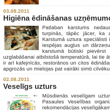
03.08.2011
Higiēna ēdināšanas uzņēmum
Patlaban karstums nedaud
turpinās, tāpēc jācer, ka ar
Karstumā uztura speciālisti 
iespējas augļus un dārzeņus
karstumā būtiski pievērs
uzglabāšanai atbilstošā temperatūrā, lai tie ā
ir arī kafejnīcās, restorānos un citos ēdin
apgrozās un mielojas pat vairāki simti cilvēku
02.08.2011
Veselīgs uzturs
Mūsdienās veselīgam uztur
Pasaules Veselības organi
rekomendācijas veselīgāka