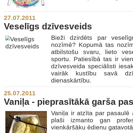
27.07.2011
Veselīgs dzīvesveids
Bieži dzirdēts par veselī
nozīmē? Kopumā tas nozīm
atbilstošu svaru, lieto ve
sportu. Patiesībā tas ir vi
dzīvesveida speciālisti ies
vairāk kustību savā dzī
dienaskārtību.
25.07.2011
Vaniļa - pieprasītākā garša pa
Vaniļa ir atzīta par pasaulē
plaši izmanto gan profes
vienkāršāku ēdienu gatavotāj