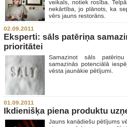
veikals, notiek rosība. Tel
nekārtība, jo plānots, ka s
vērs jauns restorāns.
02.09.2011
Eksperti: sāls patēriņa samazi
prioritātei
Samazinot sāls patēriņu
samazinās potenciālā iespē
vēsta jaunākie pētījumi.
01.09.2011
Ikdienišķa piena produktu uzņ
Jauns kanādiešu pētījums vēst