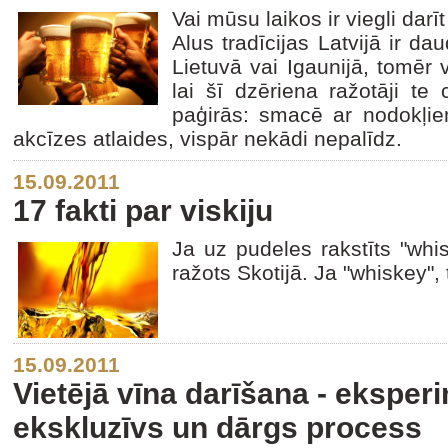
Vai mūsu laikos ir viegli dar
Alus tradīcijas Latvijā ir d
Lietuvā vai Igaunijā, tomēr 
lai šī dzēriena ražotāji te
paģirās: smacē ar nodokļi
akcīzes atlaides, vispār nekādi nepalīdz.
15.09.2011
17 fakti par viskiju
Ja uz pudeles rakstīts "whi
ražots Skotijā. Ja "whiskey", 
15.09.2011
Vietējā vīna darīšana - eksper
ekskluzīvs un dārgs process