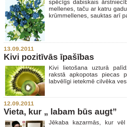
spēcīgs dabiskais ārstniecī
mellenes, taču ar katru gadu
krūmmellenes, sauktas arī 
13.09.2011
Kivi pozitīvās īpašības
Kivi lietošana uzturā palī
rakstā apkopotas piecas p
labvēlīgi ietekmē cilvēka ves
12.09.2011
Vieta, kur „ labam būs augt”
Jēkaba kazarmās, kur vēl