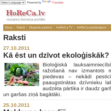
Powered by
Translate
Ziņas
Raksti
Ekspertu padomi
HoReCa TV
HoReCa piedāvājumi
Raksti
27.10.2011
Kā ēst un dzīvot ekoloģiskāk?
Bioloģiskā lauksaimniecī
ražošanā nav izmantots m
piedevas – nekādi pesticīd
paaugstinātas dzīvnieku lab
audzēta pārtika ir daudz garš
un garšas ziņā bagātāki.
25.10.2011