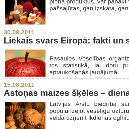
piena produktus, var panākt "
pašsajūtas, gan izskata, gan
30.08.2011
Liekais svars Eiropā: fakti un s
Pasaules Veselības organi
tos statistikā, lai dotu p
aptaukošanās jautājumā.
15.08.2011
Astoņas maizes šķēles – diena
Latvijas Ārstu biedrība sa
popularizējot veselīgu uzturu,
veidā uzņemt ikdienas ogļhi