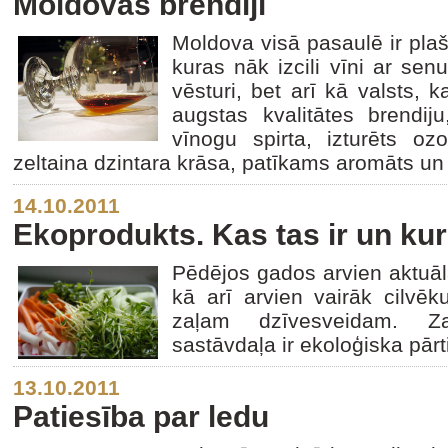
Moldovas brendiji
Moldova visā pasaulē ir plaš
kuras nāk izcili vīni ar se
vēsturi, bet arī kā valsts, 
augstas kvalitātes brendij
vīnogu spirta, izturēts 
zeltaina dzintara krāsa, patīkams aromāts un
14.10.2011
Ekoprodukts. Kas tas ir un kur
Pēdējos gados arvien aktuālā
kā arī arvien vairāk cilvē
zaļam dzīvesveidam. Z
sastāvdaļa ir ekoloģiska pārt
13.10.2011
Patiesība par ledu