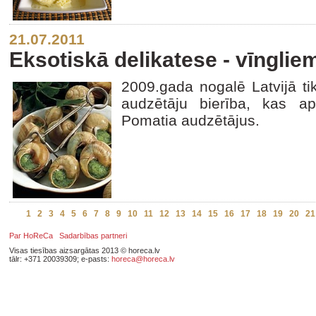
21.07.2011
Eksotiskā delikatese - vīnglie
2009.gada nogalē Latvijā ti
audzētāju bierība, kas a
Pomatia audzētājus.
1
2
3
4
5
6
7
8
9
10
11
12
13
14
15
16
17
18
19
20
21
Par HoReCa
Sadarbības partneri
Visas tiesības aizsargātas 2013 © horeca.lv
tālr: +371 20039309; e-pasts:
horeca@horeca.lv