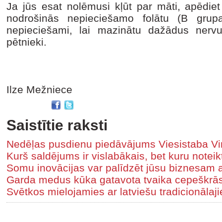
Ja jūs esat nolēmusi kļūt par māti, apēdie
nodrošinās nepieciešamo folātu (B grup
nepieciešami, lai mazinātu dažādus nerv
pētnieki.
Ilze Mežniece
Saistītie raksti
Nedēļas pusdienu piedāvājums Viesistaba Vi
Kurš saldējums ir vislabākais, bet kuru noteikt
Somu inovācijas var palīdzēt jūsu biznesam 
Garda medus kūka gatavota tvaika cepeškrā
Svētkos mielojamies ar latviešu tradicionāla