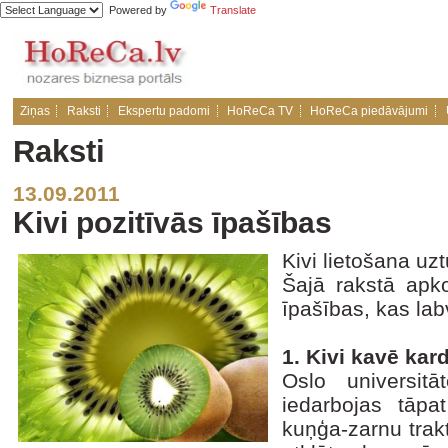
Powered by
Translate
Ziņas
Raksti
Ekspertu padomi
HoReCa TV
HoReCa piedāvājumi
Raksti
13.09.2011
Kivi pozitīvās īpašības
Kivi lietošana uz
Šajā rakstā apko
īpašības, kas lab
1. Kivi kavē kar
Oslo universitā
iedarbojas tāpa
kuņģa-zarnu trakt