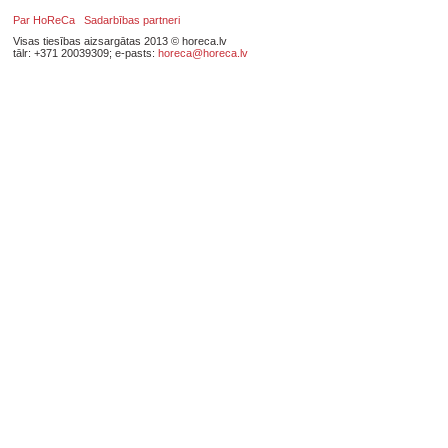
Par HoReCa
Sadarbības partneri
Visas tiesības aizsargātas 2013 © horeca.lv
tālr: +371 20039309; e-pasts:
horeca@horeca.lv