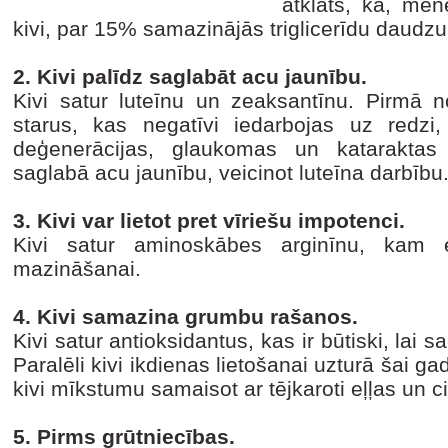
atklāts, ka, mēne
kivi, par 15% samazinājās triglicerīdu daudz
2. Kivi palīdz saglabāt acu jaunību.
Kivi satur luteīnu un zeaksantīnu. Pirmā no
starus, kas negatīvi iedarbojas uz redz
deģenerācijas, glaukomas un kataraktas 
saglabā acu jaunību, veicinot luteīna darbību
3. Kivi var lietot pret vīriešu impotenci.
Kivi satur aminoskābes arginīnu, kam 
mazināšanai.
4. Kivi samazina grumbu rašanos.
Kivi satur antioksidantus, kas ir būtiski, lai 
Paralēli kivi ikdienas lietošanai uzturā šai ga
kivi mīkstumu samaisot ar tējkaroti eļļas un c
5. Pirms grūtniecības.