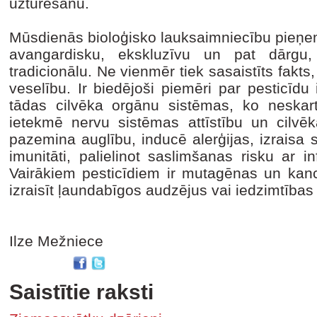
uzturēšanu.
Mūsdienās bioloģisko lauksaimniecību pieņem
avangardisku, ekskluzīvu un pat dārgu
tradicionālu. Ne vienmēr tiek sasaistīts fakts
veselību. Ir biedējoši piemēri par pesticīdu
tādas cilvēka orgānu sistēmas, ko neskartu
ietekmē nervu sistēmas attīstību un cilvēk
pazemina auglību, inducē alerģijas, izraisa 
imunitāti, palielinot saslimšanas risku ar 
Vairākiem pesticīdiem ir mutagēnas un kanc
izraisīt ļaundabīgos audzējus vai iedzimtības
Ilze Mežniece
Saistītie raksti