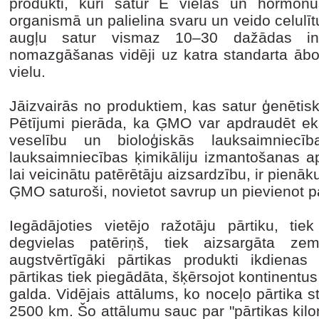
produkti, kuri satur E vielas un hormonu
organismā un palielina svaru un veido celulīt
augļu satur vismaz 10–30 dažādas in
nomazgāšanas vidēji uz katra standarta ābo
vielu.
Jāizvairās no produktiem, kas satur ģenētis
Pētījumi pierāda, ka ĢMO var apdraudēt ek
veselību un bioloģiskās lauksaimniecība
lauksaimniecības ķimikāliju izmantošanas ap
lai veicinātu patērētāju aizsardzību, ir pienā
ĢMO saturoši, novietot savrup un pievienot pa
Iegādājoties vietējo ražotāju pārtiku, tie
degvielas patēriņš, tiek aizsargāta z
augstvērtīgāki pārtikas produkti ikdienas m
pārtikas tiek piegādāta, šķērsojot kontinent
galda. Vidējais attālums, ko noceļo pārtika st
2500 km. Šo attālumu sauc par "pārtikas kilo