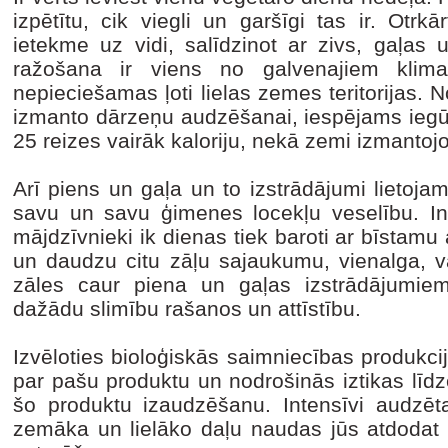
izpētītu, cik viegli un garšīgi tas ir. Otr
ietekme uz vidi, salīdzinot ar zivs, gaļas 
ražošana ir viens no galvenajiem klima
nepieciešamas ļoti lielas zemes teritorijas. 
izmanto dārzeņu audzēšanai, iespējams iegūt
25 reizes vairāk kaloriju, nekā zemi izmantojo
Arī piens un gaļa un to izstrādājumi lietojami
savu un savu ģimenes locekļu veselību. In
mājdzīvnieki ik dienas tiek baroti ar bīstamu 
un daudzu citu zāļu sajaukumu, vienalga, va
zāles caur piena un gaļas izstrādājumie
dažādu slimību rašanos un attīstību.
Izvēloties bioloģiskās saimniecības produkcij
par pašu produktu un nodrošinās iztikas līdz
šo produktu izaudzēšanu. Intensīvi audzē
zemāka un lielāko daļu naudas jūs atdodat 