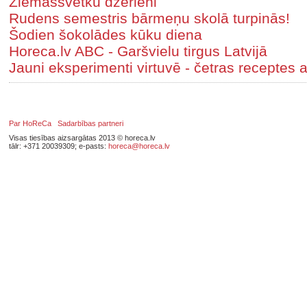
Ziemassvētku dzērieni
Rudens semestris bārmeņu skolā turpinās!
Šodien šokolādes kūku diena
Horeca.lv ABC - Garšvielu tirgus Latvijā
Jauni eksperimenti virtuvē - četras receptes a
Par HoReCa
Sadarbības partneri
Visas tiesības aizsargātas 2013 © horeca.lv
tālr: +371 20039309; e-pasts:
horeca@horeca.lv