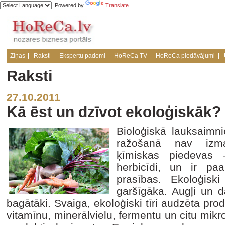
Powered by
Translate
Ziņas
Raksti
Ekspertu padomi
HoReCa TV
HoReCa piedāvājumi
Raksti
27.10.2011
Kā ēst un dzīvot ekoloģiskāk?
Bioloģiskā lauksaimn
ražošanā nav izma
ķīmiskas piedevas – 
herbicīdi, un ir paa
prasības. Ekoloģiski
garšīgāka. Augļi un d
bagātāki. Svaiga, ekoloģiski tīri audzēta prod
vitamīnu, minerālvielu, fermentu un citu mik