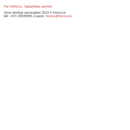
Par HoReCa
Sadarbības partneri
Visas tiesības aizsargātas 2013 © horeca.lv
tālr: +371 20039309; e-pasts:
horeca@horeca.lv