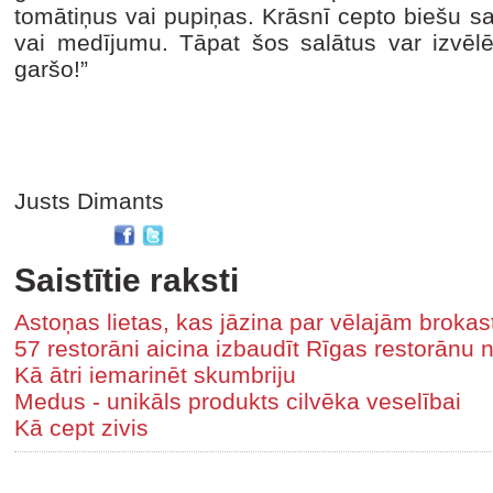
tomātiņus vai pupiņas. Krāsnī cepto biešu salā
vai medījumu. Tāpat šos salātus var izvēlē
garšo!”
Justs Dimants
Saistītie raksti
Astoņas lietas, kas jāzina par vēlajām brokas
57 restorāni aicina izbaudīt Rīgas restorānu 
Kā ātri iemarinēt skumbriju
Medus - unikāls produkts cilvēka veselībai
Kā cept zivis