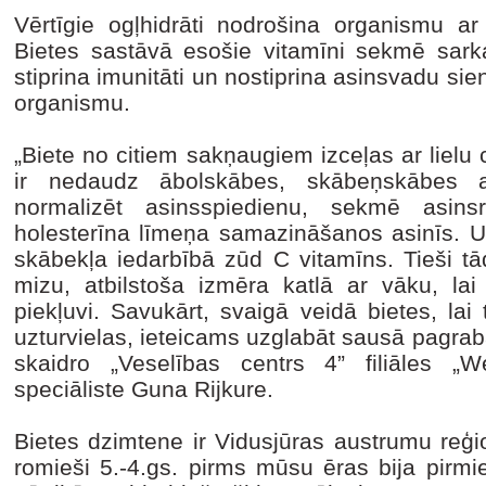
Vērtīgie ogļhidrāti nodrošina organismu ar 
Bietes sastāvā esošie vitamīni sekmē sar
stiprina imunitāti un nostiprina asinsvadu sien
organismu.
„Biete no citiem sakņaugiem izceļas ar lielu
ir nedaudz ābolskābes, skābeņskābes ar
normalizēt asinsspiedienu, sekmē asins
holesterīna līmeņa samazināšanos asinīs. Uz
skābekļa iedarbībā zūd C vitamīns. Tieši tād
mizu, atbilstoša izmēra katlā ar vāku, la
piekļuvi. Savukārt, svaigā veidā bietes, lai
uzturvielas, ieteicams uzglabāt sausā pagra
skaidro „Veselības centrs 4” filiāles „We
speciāliste Guna Rijkure.
Bietes dzimtene ir Vidusjūras austrumu reģi
romieši 5.-4.gs. pirms mūsu ēras bija pirmi