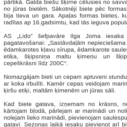
pārtikā. Galda biešu šķirne cēlusies no savv
no jūras bietēm. Sākotnēji biete pēc forma
bija tieva un gara. Apaļas formas bietes, k
radītas ap 16.gadsimtu, kad tās ieguva popula
AS „Lido” šefpavāre Ilga Joma iesaka 
pagatavošanai: „Sastāvdaļām nepieciešama v
ēdamkarotes kļavu sīrupa, ēdamkarote saulesp
etiķa, šķipsniņa maltu ķimeņu un šķip
cepeškrāsni līdz 200C°.
Nomazgājam bieti un cepam aptuveni stundu,
ar koka irbulīti. Kamēr cepas veidojam mari
ķiršu etiķi, maltām ķimenēm un jūras sāli.
Kad biete gatava, izņemam no krāsns, no
kārtojam bļodā, pārlejam ar marinādi un nol
nolejam lieko marinādi, pievienojam saulespu
gatavi. Sezonas laikā iesaku pievienot arī b