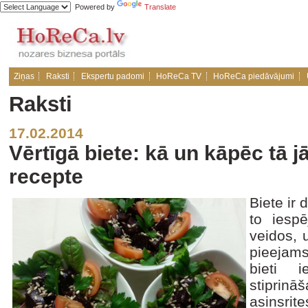
Powered by
Translate
Ziņas
Raksti
Ekspertu padomi
HoReCa TV
HoReCa piedāvājumi
Raksti
17.02.2014
Vērtīgā biete: kā un kāpēc tā j
recepte
Biete ir 
to iesp
veidos, 
pieejam
bieti i
stiprin
asinsr