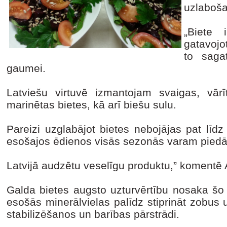
uzlaboš
„Biete 
gatavojo
to sagat
gaumei.
Latviešu virtuvē izmantojam svaigas, vārīt
marinētas bietes, kā arī biešu sulu.
Pareizi uzglabājot bietes nebojājas pat līd
esošajos ēdienos visās sezonās varam pied
Latvijā audzētu veselīgu produktu,” komentē 
Galda bietes augsto uzturvērtību nosaka šo
esošās minerālvielas palīdz stiprināt zobus 
stabilizēšanos un barības pārstrādi.