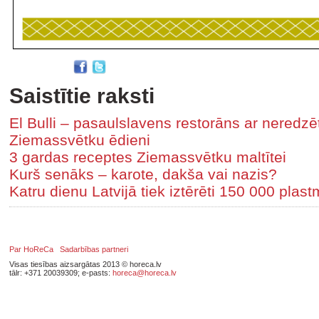
Saistītie raksti
El Bulli – pasaulslavens restorāns ar neredz
Ziemassvētku ēdieni
3 gardas receptes Ziemassvētku maltītei
Kurš senāks – karote, dakša vai nazis?
Katru dienu Latvijā tiek iztērēti 150 000 pla
Par HoReCa
Sadarbības partneri
Visas tiesības aizsargātas 2013 © horeca.lv
tālr: +371 20039309; e-pasts:
horeca@horeca.lv