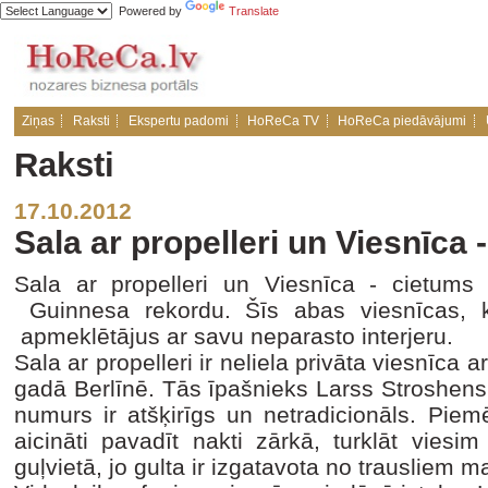
Powered by
Translate
Ziņas
Raksti
Ekspertu padomi
HoReCa TV
HoReCa piedāvājumi
Raksti
17.10.2012
Sala ar propelleri un Viesnīca 
Sala ar propelleri un Viesnīca - cietums
Guinnesa rekordu. Šīs abas viesnīcas, k
apmeklētājus ar savu neparasto interjeru.
Sala ar propelleri ir neliela privāta viesnīca
gadā Berlīnē. Tās īpašnieks Larss Stroshens i
numurs ir atšķirīgs un netradicionāls. Piem
aicināti pavadīt nakti zārkā, turklāt vies
guļvietā, jo gulta ir izgatavota no trausliem m