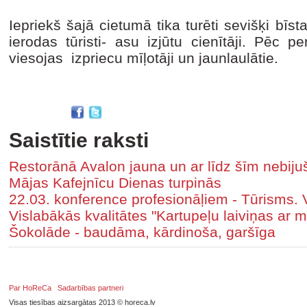
Iepriekš šajā cietumā tika turēti sevišķi bīs
ierodas tūristi- asu izjūtu cienītāji. Pēc p
viesojas izpriecu mīļotāji un jaunlaulātie.
Saistītie raksti
Restorānā Avalon jauna un ar līdz šīm nebiju
Mājas Kafejnīcu Dienas turpinās
22.03. konference profesionāļiem - Tūrisms. 
Vislabākās kvalitātes "Kartupeļu laiviņas ar m
Šokolāde - baudāma, kārdinoša, garšīga
Par HoReCa
Sadarbības partneri
Visas tiesības aizsargātas 2013 © horeca.lv