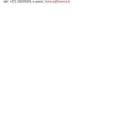
tālr: +371 20039309; e-pasts:
horeca@horeca.lv