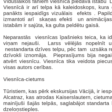
Viduslaikos faniem viesnīca piedāvā istabu L
Viesnīcā ir arī telpa kā kaleidoskops, kura d
panākts iespaidīgs vizuālais efekts . Papild
izmantoti arī skaņas efekti un animācij
istabām ir sajūta, ka gulta peldētu gaisā.
Neparastās viesnīcas īpašnieks teica, ka id
viņam nejauši. Larss vēlējās nopelnīt u
nestandarta dzīves telpu, pēc tam uzsāka r
dzīvokli iznomāja. Pieprasījums bija negaid
atvērt viesnīcu. Viesnīca tika veidota piecu
visas autors cerības.
Viesnīca-cietums
Tūristiem, kas pērk ekskursijas Vācijā, ir i
Alcatraz, kas atrodas Kaiserslautern, cietuma 
mainījuši šajās telpās, saglabājot standarta
dzeloņstieples.