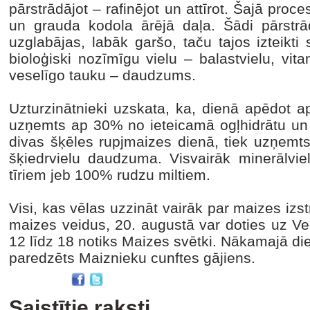
pārstrādājot – rafinējot un attīrot. Šajā proc
un grauda kodola ārējā daļa. Šādi pārstrādā
uzglabājas, labāk garšo, taču tajos izteikt
bioloģiski nozīmīgu vielu – balastvielu, vita
veselīgo tauku – daudzums.
Uzturzinātnieki uzskata, ka, dienā apēdot a
uzņemts ap 30% no ieteicamā ogļhidrātu un
divas šķēles rupjmaizes dienā, tiek uzņem
šķiedrvielu daudzuma. Visvairāk minerālvie
tīriem jeb 100% rudzu miltiem.
Visi, kas vēlas uzzināt vairāk par maizes i
maizes veidus, 20. augustā var doties uz Ve
12 līdz 18 notiks Maizes svētki. Nākamajā di
paredzēts Maiznieku cunftes gājiens.
Saistītie raksti