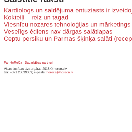
Kardiologs un saldējuma entuziasts ir izveido
Kokteiļi – reiz un tagad
Viesnīcu nozares tehnoloģijas un mārketings
Veselīgs ēdiens nav dārgas salātlapas
Ceptu persiku un Parmas šķiņķa salāti (recep
Par HoReCa
Sadarbības partneri
Visas tiesības aizsargātas 2013 © horeca.lv
tālr: +371 20039309; e-pasts:
horeca@horeca.lv