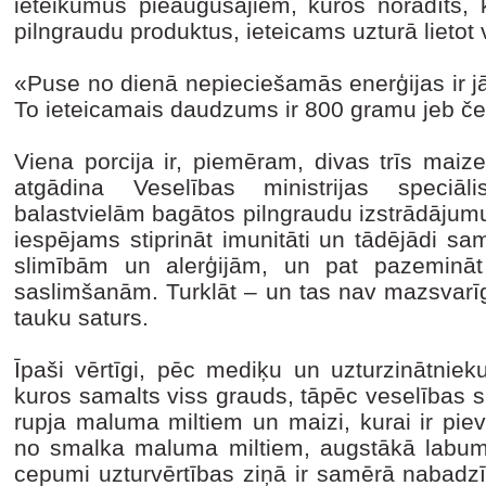
ieteikumus pieaugušajiem, kuros norādīts, 
pilngraudu produktus, ieteicams uzturā lietot 
«Puse no dienā nepieciešamās enerģijas ir j
To ieteicamais daudzums ir 800 gramu jeb čet
Viena porcija ir, piemēram, divas trīs maize
atgādina Veselības ministrijas speciāli
balastvielām bagātos pilngraudu izstrādājumu
iespējams stiprināt imunitāti un tādējādi sam
slimībām un alerģijām, un pat pazemināt
saslimšanām. Turklāt – un tas nav mazsvarī
tauku saturs.
Īpaši vērtīgi, pēc mediķu un uzturzinātnie
kuros samalts viss grauds, tāpēc veselības s
rupja maluma miltiem un maizi, kurai ir pie
no smalka maluma miltiem, augstākā labuma
cepumi uzturvērtības ziņā ir samērā nabadzīg