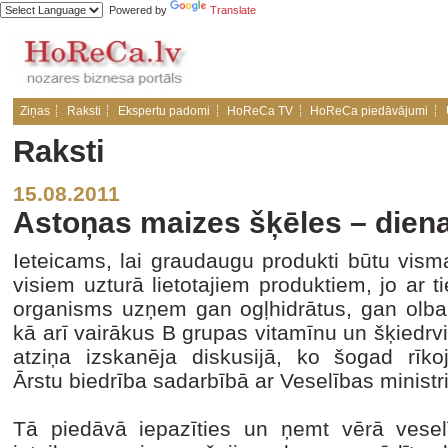
Powered by
Translate
Ziņas
Raksti
Ekspertu padomi
HoReCa TV
HoReCa piedāvājumi
Raksti
15.08.2011
Astoņas maizes šķēles – diena
Ieteicams, lai graudaugu produkti būtu vis
visiem uzturā lietotajiem produktiem, jo ar t
organisms uzņem gan ogļhidrātus, gan olbal
kā arī vairākus B grupas vitamīnu un šķiedrv
atziņa izskanēja diskusijā, ko šogad rīkoj
Ārstu biedrība sadarbībā ar Veselības ministri
Tā piedāvā iepazīties un ņemt vērā vesel