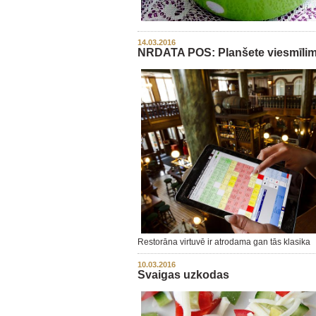
14.03.2016
NRDATA POS: Planšete viesmīlim e
Restorāna virtuvē ir atrodama gan tās klasika
10.03.2016
Svaigas uzkodas