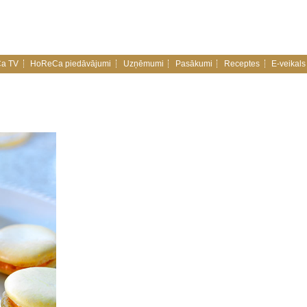
a TV
HoReCa piedāvājumi
Uzņēmumi
Pasākumi
Receptes
E-veikals