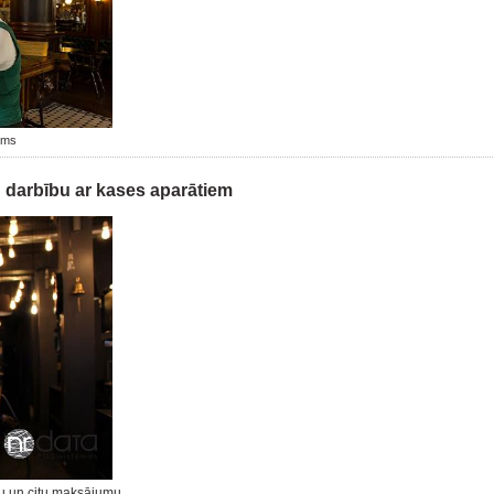
jums
 darbību ar kases aparātiem
ļu un citu maksājumu