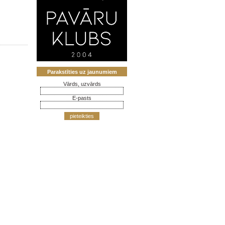
Parakstīties uz jaunumiem
Vārds, uzvārds
E-pasts
pieteikties