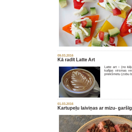
09.03.2016
Kā radīt Latte Art
Latte art – (no itā
kafijas virsmas v
priekšmetu (zobu b
01.03.2016
Kartupeļu laiviņas ar mizu- garšī