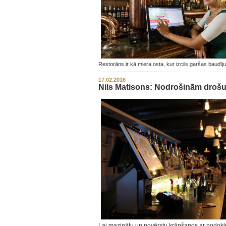
Restorāns ir kā miera osta, kur izcils garšas baudī
17.02.2016
Nils Matisons: Nodrošinām drošu
Lai mazinātu un novērstu krāpšanos ar nodok