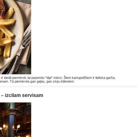
r ideāli piemēroti, lai paņemtu "dipi" mērci. Šiem kartupelīšiem ir lieliska garša.
ienam. Tā piemērota gan gaļas, gan zivju ēdieniem.
 – izcilam servisam