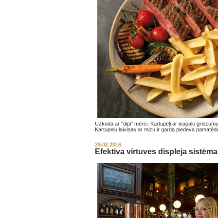
Uzkoda ar "dipi" mērci. Kartupeļi ar ieapaļo griezumu i
Kartupeļu laiviņas ar mizu ir garda piedeva pamatēd
29.02.2016
Efektīva virtuves displeja sistēma