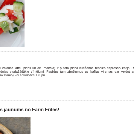
ļu valodas latte- piens un art- māksla) ir putota piena ieliešanas tehnika espresso kafijā. 
eidojas visdažādākie zīmējumi. Papildus tam zīmējumus uz kafijas virsmas var veidot 
akstāmo) vai šokolādes sīrupu.
gs jaunums no Farm Frites!