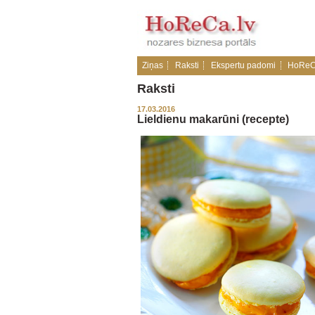
Ziņas
Raksti
Ekspertu padomi
HoReC
Raksti
17.03.2016
Lieldienu makarūni (recepte)