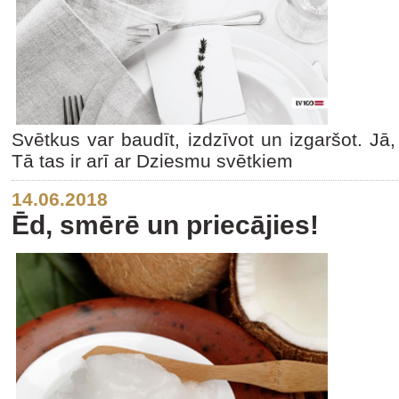
Svētkus var baudīt, izdzīvot un izgaršot. Jā, t
Tā tas ir arī ar Dziesmu svētkiem
14.06.2018
Ēd, smērē un priecājies!