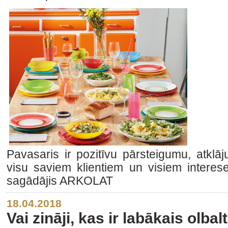
Pavasaris ir pozitīvu pārsteigumu, atklā
visu saviem klientiem un visiem interes
sagādājis ARKOLAT
18.04.2018
Vai zināji, kas ir labākais olba