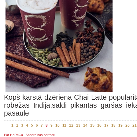
Kopš karstā dzēriena Chai Latte populari
robežas Indijā,saldi pikantās garšas ie
pasaulē
1
2
3
4
5
6
7
8
9
10
11
12
13
14
15
16
17
18
19
20
21
Par HoReCa
Sadarbības partneri