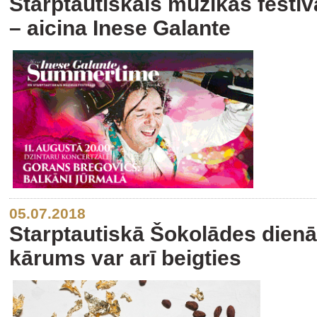
Starptautiskais mūzikas fest
– aicina Inese Galante
05.07.2018
Starptautiskā Šokolādes dienā
kārums var arī beigties