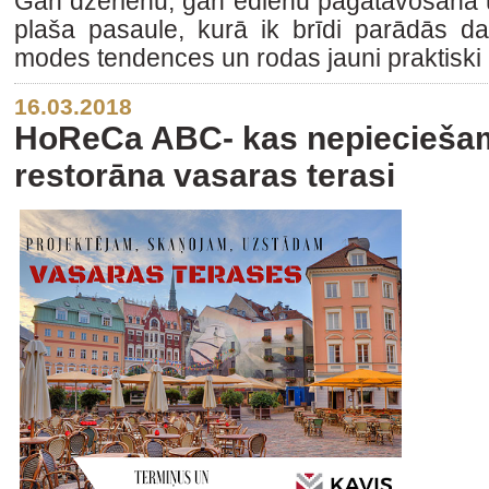
Gan dzērienu, gan ēdienu pagatavošana u
plaša pasaule, kurā ik brīdi parādās 
modes tendences un rodas jauni praktiski
16.03.2018
HoReCa ABC- kas nepieciešam
restorāna vasaras terasi