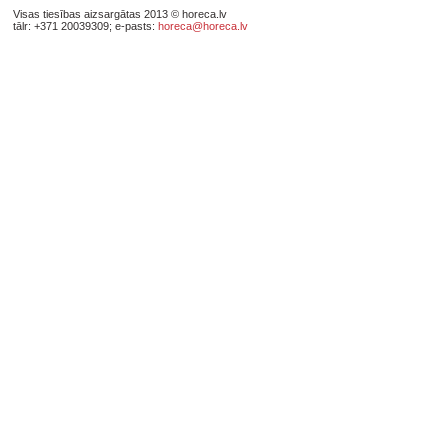
Visas tiesības aizsargātas 2013 © horeca.lv
tālr: +371 20039309; e-pasts:
horeca@horeca.lv