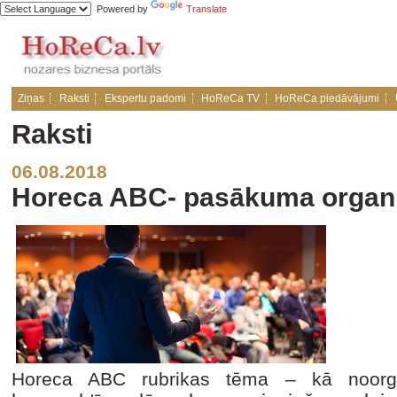
Powered by
Translate
Ziņas
Raksti
Ekspertu padomi
HoReCa TV
HoReCa piedāvājumi
Raksti
06.08.2018
Horeca ABC- pasākuma organ
Horeca ABC rubrikas tēma – kā noor