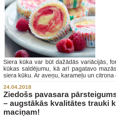
Siera kūka var būt dažādās variācijās, f
kūkas saldējumu, kā arī pagatavo mazās 
siera kūku. Ar aveņu, karameļu un citrona
24.04.2018
Ziedošs pavasara pārsteigum
– augstākās kvalitātes trauki 
maciņam!