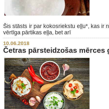
Šis stāsts ir par kokosriekstu eļļu*, kas ir 
vērtīga pārtikas eļļa, bet arī
10.06.2018
Četras pārsteidzošas mērces g