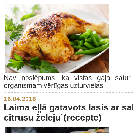
Nav noslēpums, ka vistas gaļa sat
organismam vērtīgas uzturvielas
16.04.2018
Laima eļļā gatavots lasis ar sa
citrusu želeju`(recepte)