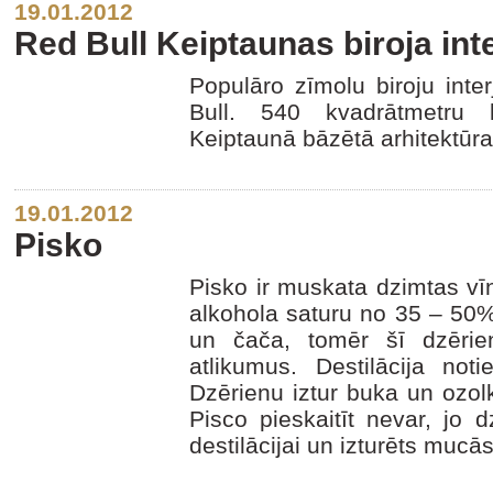
19.01.2012
Red Bull Keiptaunas biroja int
Populāro zīmolu biroju inter
Bull. 540 kvadrātmetru li
Keiptaunā bāzētā arhitektūr
19.01.2012
Pisko
Pisko ir muskata dzimtas vīn
alkohola saturu no 35 – 50%.
un čača, tomēr šī dzērie
atlikumus. Destilācija not
Dzērienu iztur buka un ozol
Pisco pieskaitīt nevar, jo d
destilācijai un izturēts mucā