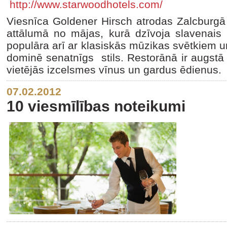
http://www.starwoodhotels.com/
Viesnīca Goldener Hirsch atrodas Zalcburgā v
attālumā no mājas, kurā dzīvoja slavenais 
populāra arī ar klasiskās mūzikas svētkiem u
dominē senatnīgs stils. Restorānā ir augstā 
vietējās izcelsmes vīnus un gardus ēdienus.
07.02.2012
10 viesmīlības noteikumi