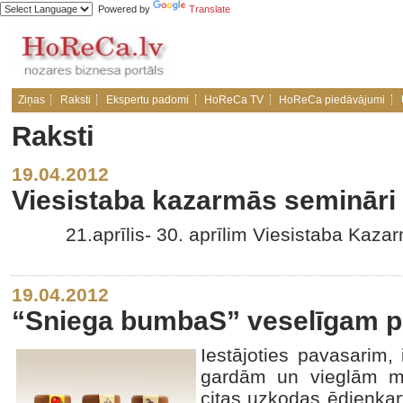
Powered by
Translate
Ziņas
Raksti
Ekspertu padomi
HoReCa TV
HoReCa piedāvājumi
Raksti
19.04.2012
Viesistaba kazarmās semināri a
21.aprīlis- 30. aprīlim Viesistaba Kaza
19.04.2012
“Sniega bumbaS” veselīgam 
Iestājoties pavasarim, 
gardām un vieglām mal
citas uzkodas ēdienkar