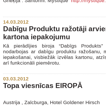
Grieķija . Santorini. Mystique
http://
mystique
14.03.2012
Dabīgu Produktu ražotāji arvie
kartona iepakojumu
Kā pierādījies biroja “Dabīgs Produkts”
nodarbojas ar dabīgu produktu ražošanu, m
iepakošanai, visbiežāk izvēlas kartonu, atzīs
arī funkcionāli piemērotu.
03.03.2012
Topa viesnīcas EIROPĀ
Austrija , Zalcburga, Hotel Goldener Hirsch