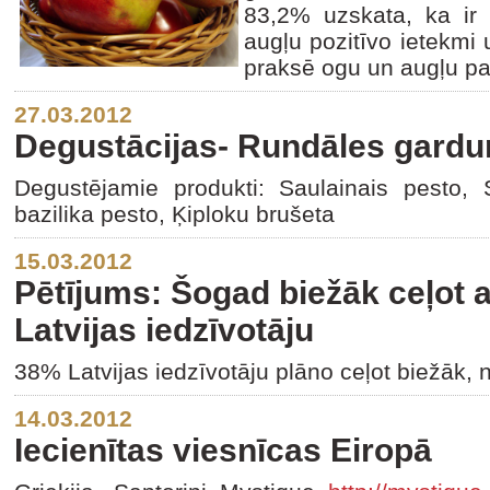
83,2% uzskata, ka ir 
augļu pozitīvo ietekmi 
praksē ogu un augļu pat
27.03.2012
Degustācijas- Rundāles gardum
Degustējamie produkti: Saulainais pesto,
bazilika pesto, Ķiploku brušeta
15.03.2012
Pētījums: Šogad biežāk ceļot
Latvijas iedzīvotāju
38% Latvijas iedzīvotāju plāno ceļot biežāk,
14.03.2012
Iecienītas viesnīcas Eiropā