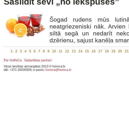
Sasildīt sevi „no iekšpuses”
Šogad rudens mūs lutin
neatgriezeniski nāk. Arvien 
siltā segā un nedarīt neko
dzērienu, sajust kanēļa smar
1
2
3
4
5
6
7
8
9
10
11
12
13
14
15
16
17
18
19
20
21
Par HoReCa
Sadarbības partneri
Visas tiesības aizsargātas 2013 © horeca.lv
tālr: +371 20039309; e-pasts:
horeca@horeca.lv