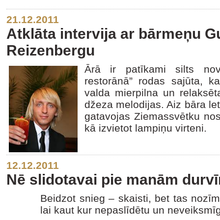
21.12.2011
Atklāta intervija ar bārmeņu G
Reizenbergu
Ārā ir patīkami silts no
restorānā” rodas sajūta, ka
valda mierpilna un relaksēt
džeza melodijas. Aiz bāra let
gatavojas Ziemassvētku nosk
kā izvietot lampiņu virteni.
12.12.2011
Nē slidotavai pie manām durv
Beidzot snieg – skaisti, bet tas nozī
lai kaut kur nepaslīdētu un neveiksmīg