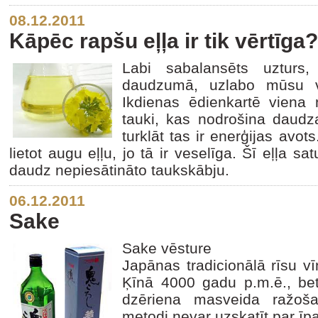
08.12.2011
Kāpēc rapšu eļļa ir tik vērtīga?
Labi sabalansēts uzturs, 
daudzumā, uzlabo mūsu ve
Ikdienas ēdienkartē viena
tauki, kas nodrošina daudz
turklāt tas ir enerģijas avot
lietot augu eļļu, jo tā ir veselīga. Šī eļļa s
daudz nepiesātināto taukskābju.
06.12.2011
Sake
Sake vēsture
Japānas tradicionālā rīsu 
Ķīnā 4000 gadu p.m.ē., bet
dzēriena masveida ražoša
metodi nevar uzskatīt par īpa