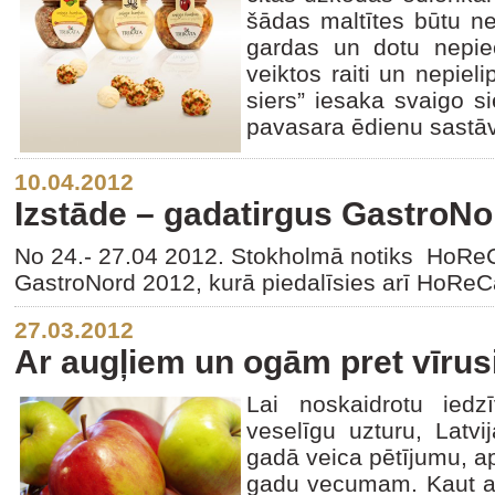
šādas maltītes būtu ne 
gardas un dotu nepiec
veiktos raiti un nepiel
siers” iesaka svaigo s
pavasara ēdienu sastā
10.04.2012
Izstāde – gadatirgus GastroNo
No 24.- 27.04 2012. Stokholmā notiks HoReC
GastroNord 2012, kurā piedalīsies arī HoReC
27.03.2012
Ar augļiem un ogām pret vīru
Lai noskaidrotu iedzī
veselīgu uzturu, Latvi
gadā veica pētījumu, a
gadu vecumam. Kaut arī