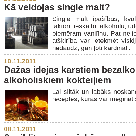
Kā veidojas single malt?
Single malt īpašības, kval
faktori, ieskaitot alkoholu, 
piemēram vanilīnu. Pat nelie
atšķirība var ietekmēt vis
nedaudz, gan ļoti kardināli.
10.11.2011
Dažas idejas karstiem bezalko
alkoholiskiem kokteiļiem
Lai siltāk un labāks noskaņ
receptes, kuras var mēģināt 
08.11.2011