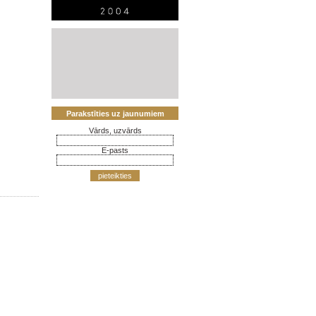
Parakstīties uz jaunumiem
Vārds, uzvārds
E-pasts
pieteikties