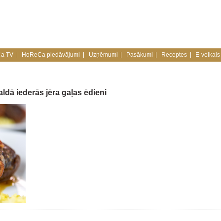
a TV
HoReCa piedāvājumi
Uzņēmumi
Pasākumi
Receptes
E-veikals
dā iederās jēra gaļas ēdieni