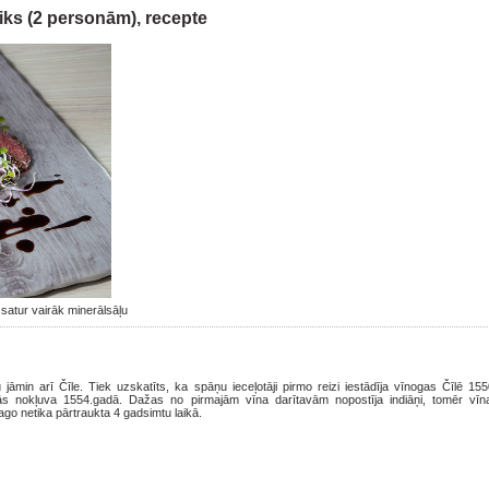
eiks (2 personām), recepte
 satur vairāk minerālsāļu
dū jāmin arī Čīle. Tiek uzskatīts, ka spāņu ieceļotāji pirmo reizi iestādīja vīnogas Čīlē 15
 tās nokļuva 1554.gadā. Dažas no pirmajām vīna darītavām nopostīja indiāņi, tomēr vī
ago netika pārtraukta 4 gadsimtu laikā.