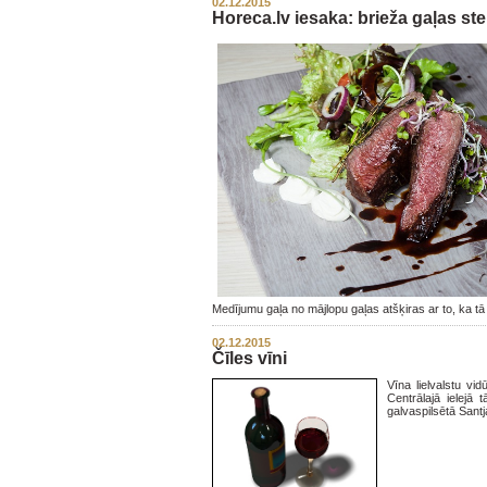
02.12.2015
Horeca.lv iesaka: brieža gaļas st
Medījumu gaļa no mājlopu gaļas atšķiras ar to, ka tā
02.12.2015
Čīles vīni
Vīna lielvalstu vi
Centrālajā ielejā
galvaspilsētā Santj