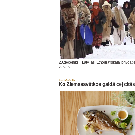
20.decembrī, Latvijas Etnogrāfiskajā brīvdab
vakars.
16.12.2015
Ko Ziemassvētkos galdā ceļ citās 