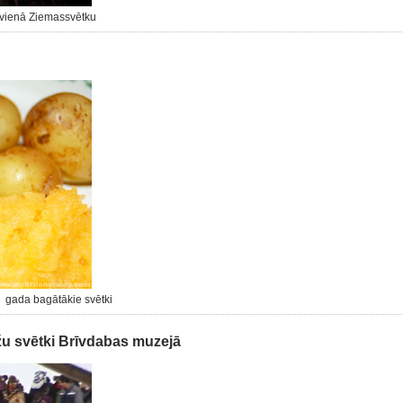
ikvienā Ziemassvētku
r gada bagātākie svētki
žu svētki Brīvdabas muzejā