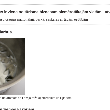
ks ir viena no tūrisma biznesam piemērotākajām vietām Latv
nesu Gaujas nacionālajā parkā, saskaras ar tādām grūtībām
darbus.
 un aromāts no Latvijā ražotajiem vīniem un liķieriem
iem ziemas vakariem