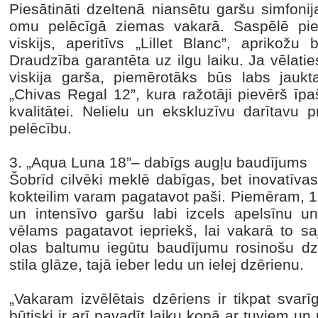
Piesātināti dzeltenā niansētu garšu simfonija
omu pelēcīgā ziemas vakarā. Saspēlē pied
viskijs, aperitīvs „Lillet Blanc”, aprikožu 
Draudzība garantēta uz ilgu laiku. Ja vēlatie
viskija garša, piemērotāks būs labs jaukta
„Chivas Regal 12”, kura ražotāji pievērš ī
kvalitātei. Nelielu un ekskluzīvu darītavu p
pelēcību.
3. „Aqua Luna 18”– dabīgs augļu baudījums
Šobrīd cilvēki meklē dabīgas, bet inovatīvas
kokteilim varam pagatavot paši. Piemēram, 1
un intensīvo garšu labi izcels apelsīnu 
vēlams pagatavot iepriekš, lai vakarā to saj
olas baltumu iegūtu baudījumu rosinošu dzē
stila glāze, tajā ieber ledu un ielej dzērienu.
„Vakaram izvēlētais dzēriens ir tikpat svarī
būtiski ir arī pavadīt laiku kopā ar tuviem un