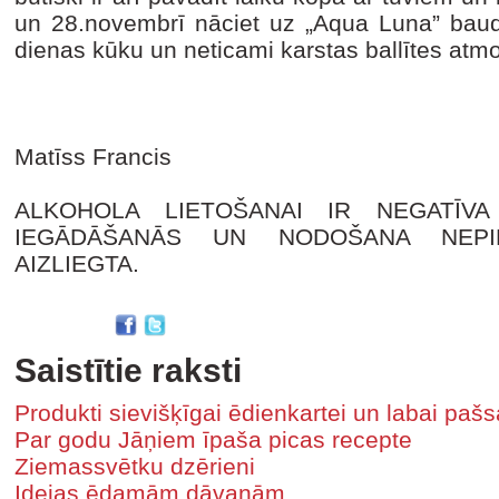
un 28.novembrī nāciet uz „Aqua Luna” baud
dienas kūku un neticami karstas ballītes atmo
Matīss Francis
ALKOHOLA LIETOŠANAI IR NEGATĪVA
IEGĀDĀŠANĀS UN NODOŠANA NEPI
AIZLIEGTA.
Saistītie raksti
Produkti sievišķīgai ēdienkartei un labai pašs
Par godu Jāņiem īpaša picas recepte
Ziemassvētku dzērieni
Idejas ēdamām dāvanām