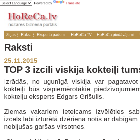
Powered by
Translate
Ziņas
Raksti
Ekspertu padomi
HoReCa TV
HoReCa piedāvājumi
Raksti
25.11.2015
TOP 3 izcili viskija kokteiļi 
Izrādās, no ugunīgā viskija var pagatavot a
kokteiļi būs vispiemērotākie piedzīvojumi
kokteiļu eksperts Edgars Grišulis.
Ziemas vakariem ieteicams izvēlēties sabal
izcels labi izturētā dzēriena notis ar dabīgā
nebijušas garšas virsotnes.