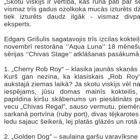
„Skotu viskijs ir vērtība, kas runā pati par se
vismaz trīs gadus ozolkoka mucās izturēts d
tiek izturēts daudz ilgāk - vismaz divpa
eksperts.
Edgars Grišulis sagatavojis trīs izcilas kokte
novembrī restorāna ‘’Aqua Luna’’ 18 mēne
sērijas ‘’Chivas Stage’’ atklāšanas pasākumā
1. „Cherry Rob Roy” – klasika jaunās skaņās
Kurš gan nezina, ka klasiskais „Rob Roy” i
aukstajā ziemas laikā? Ja skotu viskijs vēl na
iespējams, jūsu domas mainīs kokteilis,
papildina ķiršu skābenums un piesātināts 
vecu „Chivas Regal”, sauso vermutu, piemēra
sarkanā portvīna (ruby port), divas tējkarote
ledu sajauc šeikerā, lej platās glāzēs un rotā
2. „Golden Dog” – saulaina garšu varavīksne