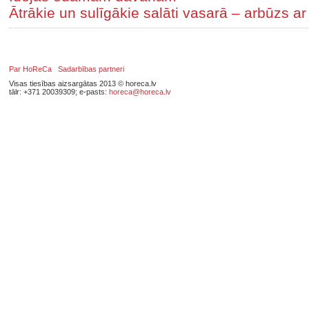
Ātrākie un sulīgākie salāti vasarā – arbūzs ar
Par HoReCa
Sadarbības partneri
Visas tiesības aizsargātas 2013 © horeca.lv
tālr: +371 20039309; e-pasts:
horeca@horeca.lv