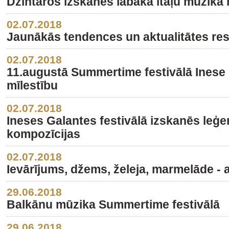
Dzintaros izskanēs labākā itāļu mūzika
02.07.2018
Jaunākās tendences un aktualitātes res
02.07.2018
11.augustā Summertime festivālā Inese 
mīlestību
02.07.2018
Ineses Galantes festivālā izskanēs leģ
kompozīcijas
02.07.2018
Ievārījums, džems, želeja, marmelāde - a
29.06.2018
Balkānu mūzika Summertime festivālā
29.06.2018