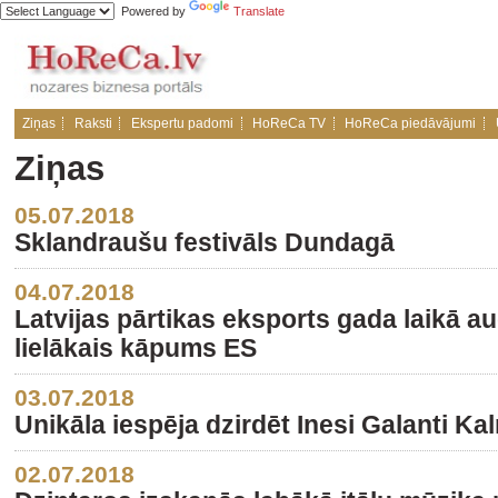
Powered by
Translate
Ziņas
Raksti
Ekspertu padomi
HoReCa TV
HoReCa piedāvājumi
Ziņas
05.07.2018
Sklandraušu festivāls Dundagā
04.07.2018
Latvijas pārtikas eksports gada laikā a
lielākais kāpums ES
03.07.2018
Unikāla iespēja dzirdēt Inesi Galanti Ka
02.07.2018