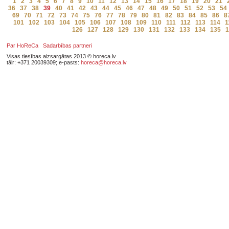
1
2
3
4
5
6
7
8
9
10
11
12
13
14
15
16
17
18
19
20
21
36
37
38
39
40
41
42
43
44
45
46
47
48
49
50
51
52
53
54
69
70
71
72
73
74
75
76
77
78
79
80
81
82
83
84
85
86
8
101
102
103
104
105
106
107
108
109
110
111
112
113
114
1
126
127
128
129
130
131
132
133
134
135
1
Par HoReCa
Sadarbības partneri
Visas tiesības aizsargātas 2013 © horeca.lv
tālr: +371 20039309; e-pasts:
horeca@horeca.lv