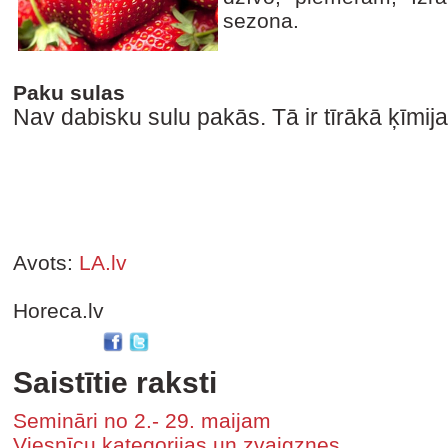
sezona.
Paku sulas
Nav dabisku sulu pakās. Tā ir tīrākā ķīmija
Avots:
LA.lv
Horeca.lv
Saistītie raksti
Semināri no 2.- 29. maijam
Viesnīcu kategorijas un zvaigznes