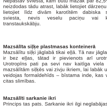
Nepastāv sviesta, kam būtu mazāk par 82,5
neizdodas tādu atrast, labāk lietojiet dārzeņu
lietojiet līdz divām karotītēm dabiska 
sviesta, nevis veselu paciņu vai ki
transtaukskābju.
Mazsālīta siļķe plastmasas konteinerā
Mazsālītu siļķi jāglabā tikai eļļā. Tā nav jāgl
ir bez eļļas, tātad ir pievienots arī urot
Urotropīns pati pa sevi nav kaitīga viela
mazsālītām siļķēs vai zivju ikriem, lai labāk u
veidojas formaldehīds – bīstama inde, kas 
citas slimības.
Mazsālīti sarkanie ikri
Princips tas pats. Sarkanie ikri ilgi neglabājas