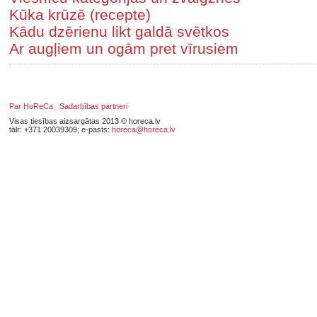
Kūka krūzē (recepte)
Kādu dzērienu likt galdā svētkos
Ar augļiem un ogām pret vīrusiem
Par HoReCa
Sadarbības partneri
Visas tiesības aizsargātas 2013 © horeca.lv
tālr: +371 20039309; e-pasts:
horeca@horeca.lv