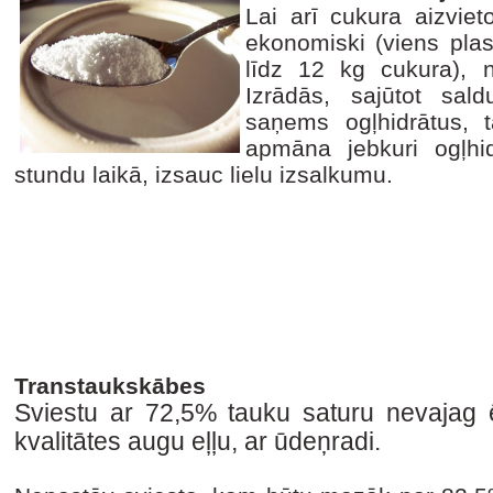
Lai arī cukura aizvieto
ekonomiski (viens plas
līdz 12 kg cukura), n
Izrādās, sajūtot sal
saņems ogļhidrātus,
apmāna jebkuri ogļhi
stundu laikā, izsauc lielu izsalkumu.
Transtaukskābes
Sviestu ar 72,5% tauku saturu nevajag 
kvalitātes augu eļļu, ar ūdeņradi.