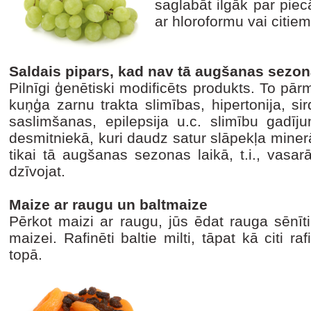
saglabāt ilgāk par piec
ar hloroformu vai citie
Saldais pipars, kad nav tā augšanas sezo
Pilnīgi ģenētiski modificēts produkts. To pārm
kuņģa zarnu trakta slimības, hipertonija, si
saslimšanas, epilepsija u.c. slimību gadīju
desmitniekā, kuri daudz satur slāpekļa miner
tikai tā augšanas sezonas laikā, t.i., vasa
dzīvojat.
Maize ar raugu un baltmaize
Pērkot maizi ar raugu, jūs ēdat rauga sēnīt
maizei. Rafinēti baltie milti, tāpat kā citi ra
topā.