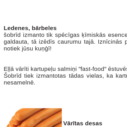
Ledenes, bārbeles
šobrīd izmanto tik spēcīgas ķīmiskās esences
galdauta, tā izēdīs caurumu tajā. Iznīcinās 
notiek jūsu kuņģī!
Eļļā vārīti kartupeļu salmiņi "fast-food" ēstu
Šobrīd tiek izmantotas tādas vielas, ka kart
nesamelnē.
Vārītas desas