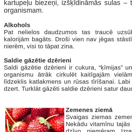
kartupeļu biezeņi, izšķīdināmās sulas – tā
organismam.
Alkohols
Pat nelielos daudzumos tas traucē uzsūkt
kalorijām bagāts. Droši vien nav jēgas stāst
nierēm, visi to tāpat zina.
Saldie gāzētie dzērieni
Saldi gāzētie dzērieni ir cukura, “ķīmijas” 
organismu ātrāk cirkulēt kaitīgajām vielām
līdzeklis katlakmens un rūsas tīrīšanai. Lab
dzert. Turklāt gāzēti saldie dzērieni satur da
Zemenes ziemā
Svaigas ziemas zemen
Nekādu vitamīnu tajās 
dzīvo, piemēram, Izra