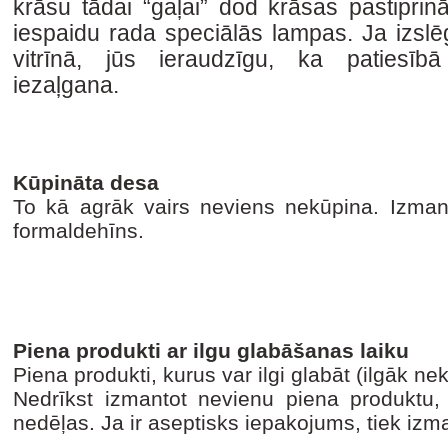
krāsu tādai “gaļai” dod krāsas pastiprināt
iespaidu rada speciālās lampas. Ja izsl
vitrīnā, jūs ieraudzīgu, ka patiesīb
iezaļgana.
Kūpināta desa
To kā agrāk vairs neviens nekūpina. Izmant
formaldehīns.
Piena produkti ar ilgu glabāšanas laiku
Piena produkti, kurus var ilgi glabāt (ilgāk n
Nedrīkst izmantot nevienu piena produktu,
nedēļas. Ja ir aseptisks iepakojums, tiek izma