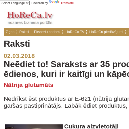
Powered by
Translate
Ziņas
Raksti
Ekspertu padomi
HoReCa TV
HoReCa piedāvājumi
Raksti
02.03.2018
Neēdiet to! Saraksts ar 35 pr
ēdienos, kuri ir kaitīgi un kāpē
Nātrija glutamāts
Nedrīkst ēst produktus ar E-621 (nātrija gluta
garšas pastiprinātājs. Labāk ēdiet produktus,
Cukura aizvietotāji