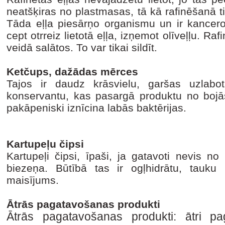
neatšķiras no plastmasas, tā kā rafinēšanā 
Tāda eļļa piesārņo organismu un ir kancero
cept otrreiz lietotā eļļa, izņemot olīveļļu. Ra
veidā salātos. To var tikai sildīt.
Ketčups, dažādas mērces
Tajos ir daudz krāsvielu, garšas uzlabotā
konservantu, kas pasargā produktu no bojāš
pakāpeniski iznīcina labās baktērijas.
Kartupeļu čipsi
Kartupeļi čipsi, īpaši, ja gatavoti nevis n
biezeņa. Būtībā tas ir ogļhidrātu, tauku
maisījums.
Ātrās pagatavošanas produkti
Ātrās pagatavošanas produkti: ātri p