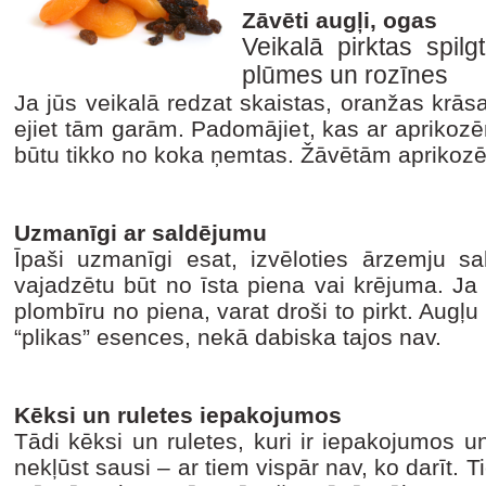
Zāvēti augļi, ogas
Veikalā pirktas spil
plūmes un rozīnes
Ja jūs veikalā redzat skaistas, oranžas krāsa
ejiet tām garām. Padomājiet, kas ar aprikozēm 
būtu tikko no koka ņemtas. Žāvētām aprikoz
Uzmanīgi ar saldējumu
Īpaši uzmanīgi esat, izvēloties ārzemju 
vajadzētu būt no īsta piena vai krējuma.
Ja 
plombīru no piena, varat droši to pirkt. Augļu 
“plikas” esences, nekā dabiska tajos nav.
Kēksi un ruletes iepakojumos
Tādi kēksi un ruletes, kuri ir iepakojumos u
nekļūst sausi – ar tiem vispār nav, ko darīt. T