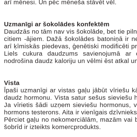
arī mēnesi. Un pēc mēneša stāvēt vēl.
Uzmanīgi ar šokolādes konfektēm
Daudzās no tām nav vis šokolāde, bet tie pilni
citiem -ājiem. Dažā šokolādes batoniņā ir ne
arī ķīmiskās piedevas, ģenētiski modificēti pr
Liels cukura daudzums savienojumā ar
nodrošina daudz kaloriju un vēlmi ēst atkal un
Vista
Īpaši uzmanīgi ar vistas gaļu jābūt vīriešu kā
daudz hormonu. Vista satur sešus sieviešu h
Ja vīrietis šādi uzņem sieviešu hormonus, viņ
hormons testerons. Aita ir vienīgais dzīvnie
Pērciet gaļu no nekomerciālām, mazām vai b
šobrīd ir izteikts komercprodukts.