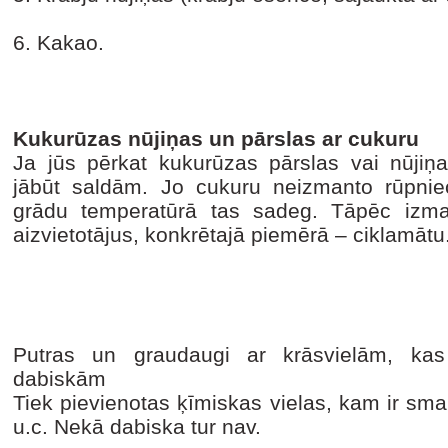
6. Kakao.
Kukurūzas nūjiņas un pārslas ar cukuru
Ja jūs pērkat kukurūzas pārslas vai nūjiņ
jābūt saldām. Jo cukuru neizmanto rūpni
grādu temperatūrā tas sadeg. Tāpēc izma
aizvietotājus, konkrētajā piemērā – ciklamātu
Putras un graudaugi ar krāsvielām, kas 
dabiskām
Tiek pievienotas ķīmiskas vielas, kam ir s
u.c. Nekā dabiska tur nav.