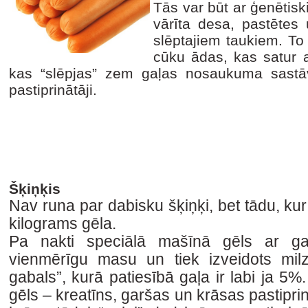
Tās var būt ar ģenētiski
vārīta desa, pastētes 
slēptajiem taukiem. To 
cūku ādas, kas satur 
kas “slēpjas” zem gaļas nosaukuma sastāv
pastiprinātāji.
Šķiņķis
Nav runa par dabisku šķiņķi, bet tādu, ku
kilograms gēla.
Pa nakti speciālā mašīnā gēls ar ga
vienmērīgu masu un tiek izveidots milz
gabals”, kurā patiesībā gaļa ir labi ja 5%.
gēls – kreatīns, garšas un krāsas pastiprin