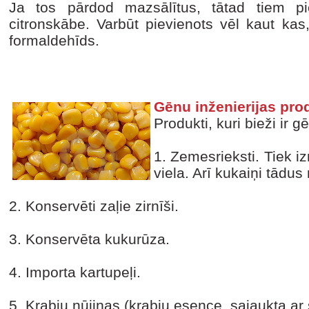
Ja tos pārdod mazsālītus, tātad tiem pi
citronskābe. Varbūt pievienots vēl kaut kas,
formaldehīds.
Gēnu inženierijas pro
Produkti, kuri bieži ir g
1. Zemesrieksti. Tiek iz
viela. Arī kukaiņi tādus
2. Konservēti zaļie zirnīši.
3. Konservēta kukurūza.
4. Importa kartupeļi.
5. Krabju nūjiņas (krabju esence, sajaukta ar 