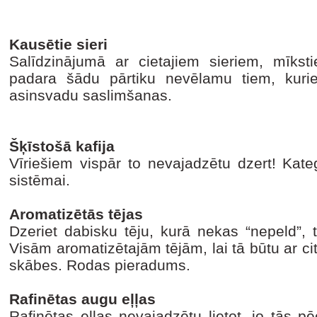
Kausētie sieri
Salīdzinājumā ar cietajiem sieriem, mīkstie
padara šādu pārtiku nevēlamu tiem, kuriem
asinsvadu saslimšanas.
Šķīstošā kafija
Vīriešiem vispār to nevajadzētu dzert! Kateg
sistēmai.
Aromatizētās tējas
Dzeriet dabisku tēju, kurā nekas “nepeld”, 
Visām aromatizētajām tējām, lai tā būtu ar ci
skābes. Rodas pieradums.
Rafinētas augu eļļas
Rafinētas eļļas nevajadzētu lietot, jo tās p