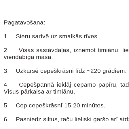
Pagatavošana:
1. Sieru sarīvē uz smalkās rīves.
2. Visas sastāvdaļas, izņemot timiānu, liek
viendabīgā masā.
3. Uzkarsē cepeškrāsni līdz ~220 grādiem.
4. Cepešpannā ieklāj cepamo papīru, tad 
Visus pārkaisa ar timiānu.
5. Cep cepeškrāsnī 15-20 minūtes.
6. Pasniedz siltus, taču lieliski garšo arī atd