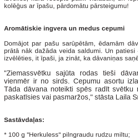
kolēģus ar īpašu, pārdomātu pārsteigumu!
Aromātiskie ingvera un medus cepumi
Domājot par pašu sarūpētām, ēdamām dā
prātā nāk dažāda veida saldumi. Un patiesi –
izvēlēties, it īpaši, ja zināt, ka dāvaniņas sa
"Ziemassvētku sajūta rodas tieši dāva
vienmēr ir no sirds. Cepumu asortu izlas
Tāda dāvana noteikti spēs radīt svētku 
paskatīsies vai pasmaržos," stāsta Laila S
Sastāvdaļas:
* 100 g "Herkuless" pilngraudu rudzu miltu;