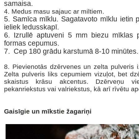
samaisa.
4. Medus masu sajauc ar miltiem.
5. Samīca mīklu. Sagatavoto mīklu ietin 
ieliek ledusskapī.
6. Izrullē aptuveni 5 mm biezu mīklas pla
formas cepumus.
7. Cep 180 grādu karstumā 8-10 minūtes. Ļ
8. Pievienotās dzērvenes un zelta pulveris
Zelta pulveris liks cepumiem vizuļot, bet dze
skaistus krāsu akcentus. Dzērveņu vi
pekanriekstus vai valriekstus, kā arī rīvētu 
Gaisīgie un mīkstie žagariņi