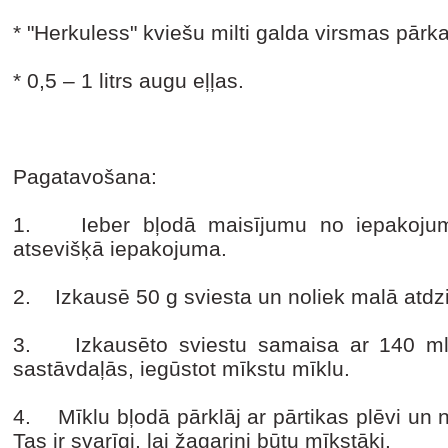
* "Herkuless" kviešu milti galda virsmas pārka
* 0,5 – 1 litrs augu eļļas.
Pagatavošana:
1. Ieber bļodā maisījumu no iepakojum
atsevišķā iepakojuma.
2. Izkausē 50 g sviesta un noliek malā atdzi
3. Izkausēto sviestu samaisa ar 140 ml 
sastāvdaļās, iegūstot mīkstu mīklu.
4. Mīklu bļodā pārklāj ar pārtikas plēvi un n
Tas ir svarīgi, lai žagariņi būtu mīkstāki.