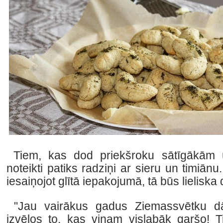
Tiem, kas dod priekšroku sātīgākām
noteikti patiks radziņi ar sieru un timiānu.
iesaiņojot glītā iepakojumā, tā būs lieliska
"Jau vairākus gadus Ziemassvētku dā
izvēlos to, kas viņam vislabāk garšo!