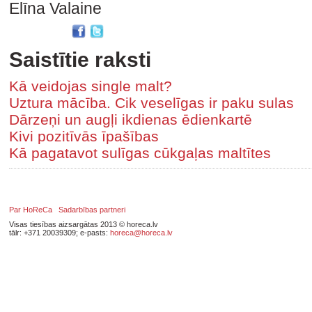
Elīna Valaine
Saistītie raksti
Kā veidojas single malt?
Uztura mācība. Cik veselīgas ir paku sulas
Dārzeņi un augļi ikdienas ēdienkartē
Kivi pozitīvās īpašības
Kā pagatavot sulīgas cūkgaļas maltītes
Par HoReCa
Sadarbības partneri
Visas tiesības aizsargātas 2013 © horeca.lv
tālr: +371 20039309; e-pasts:
horeca@horeca.lv