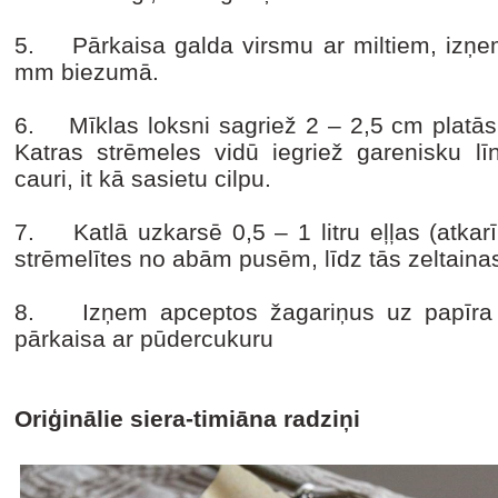
5. Pārkaisa galda virsmu ar miltiem, izņem
mm biezumā.
6. Mīklas loksni sagriež 2 – 2,5 cm platās
Katras strēmeles vidū iegriež garenisku līn
cauri, it kā sasietu cilpu.
7. Katlā uzkarsē 0,5 – 1 litru eļļas (atkar
strēmelītes no abām pusēm, līdz tās zeltaina
8. Izņem apceptos žagariņus uz papīra d
pārkaisa ar pūdercukuru
Oriģinālie siera-timiāna radziņi