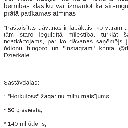
bērnības klasiku var izmantot kā sirsnī
prātā patīkamas atmiņas.
"Paštaisītas dāvanas ir labākais, ko varam 
tām staro ieguldītā mīlestība, turklāt
neatkārtojams, par ko dāvanas saņēmējs jut
ēdienu blogere un "Instagram" konta @dr
Dzierkale.
Sastāvdaļas:
* "Herkuless" žagariņu miltu maisījums;
* 50 g sviesta;
* 140 ml ūdens;