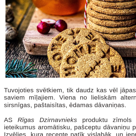
Tuvojoties svētkiem, tik daudz kas vēl jāpas
saviem mīļajiem. Viena no lieliskām altern
sirsnīgas, paštaisītas, ēdamas dāvaniņas.
AS
Rīgas Dzirnavnieks
produktu zīmol
ieteikumus aromātisku, pašceptu dāvaniņu p
Izvēlies, kura recepte patīk vislabāk, un ie