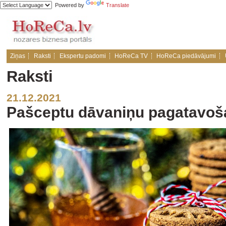
Powered by
Translate
Ziņas
Raksti
Ekspertu padomi
HoReCa TV
HoReCa piedāvājumi
Raksti
21.12.2021
Pašceptu dāvaniņu pagatavoš