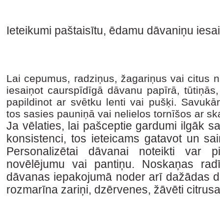
Ieteikumi paštaisītu, ēdamu dāvaniņu iesa
Lai cepumus, radziņus, žagariņus vai citus n
iesaiņot caurspīdīgā dāvanu papīrā, tūtiņās, 
papildinot ar svētku lenti vai pušķi. Savukārt
tos sasies pauniņā vai nelielos tornīšos ar ska
Ja vēlaties, lai pašceptie gardumi ilgāk s
konsistenci, tos ieteicams gatavot un sa
Personalizētai dāvanai noteikti var p
novēlējumu vai pantiņu. Noskaņas rad
dāvanas iepakojumā noder arī dažādas da
rozmarīna zariņi, dzērvenes, žāvēti citrus