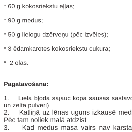
* 60 g kokosriekstu eļļas;
* 90 g medus;
* 50 g lielogu dzērveņu (pēc izvēles);
* 3 ēdamkarotes kokosriekstu cukura;
* 2 olas.
Pagatavošana:
1. Lielā bļodā sajauc kopā sausās sastāv
un zelta pulveri).
2. Katliņā uz lēnas uguns izkausē medu
Pēc tam noliek malā atdzist.
3. Kad medus masa vairs nav karsta, pi