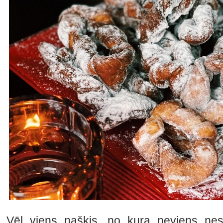
Vēl viens našķis, no kura neviens nespē