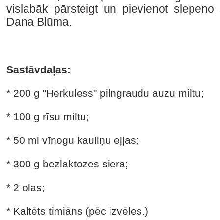
vislabāk pārsteigt un pievienot slepeno 
Dana Blūma.
Sastāvdaļas:
* 200 g "Herkuless" pilngraudu auzu miltu;
* 100 g rīsu miltu;
* 50 ml vīnogu kauliņu eļļas;
* 300 g bezlaktozes siera;
* 2 olas;
* Kaltēts timiāns (pēc izvēles.)