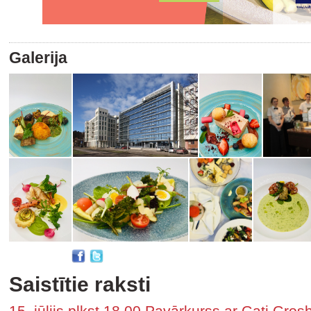
Galerija
Saistītie raksti
15. jūlijs plkst.18 00 Pavārkurss ar Gati Gr