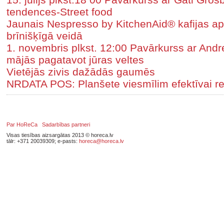
tendences-Street food
Jaunais Nespresso by KitchenAid® kafijas aparā
brīnišķīgā veidā
1. novembris plkst. 12:00 Pavārkurss ar Andr
mājās pagatavot jūras veltes
Vietējās zivis dažādās gaumēs
NRDATA POS: Planšete viesmīlim efektīvai re
Par HoReCa
Sadarbības partneri
Visas tiesības aizsargātas 2013 © horeca.lv
tālr: +371 20039309; e-pasts:
horeca@horeca.lv