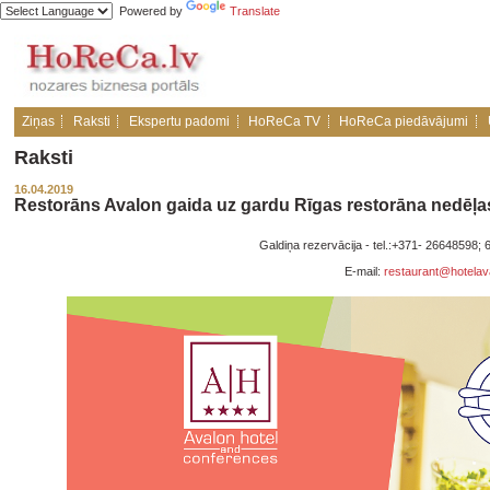
Powered by
Translate
Ziņas
Raksti
Ekspertu padomi
HoReCa TV
HoReCa piedāvājumi
Raksti
16.04.2019
Restorāns Avalon gaida uz gardu Rīgas restorāna nedēļas
Galdiņa rezervācija - tel.:+371- 26648598
E-mail:
restaurant@hotelav