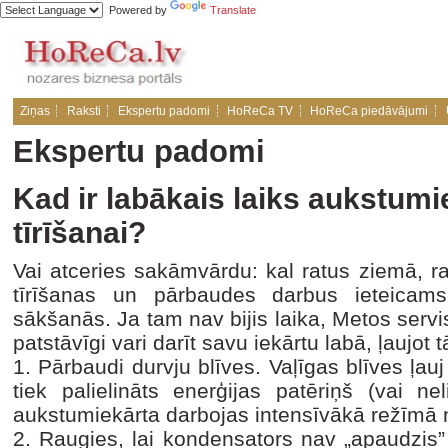
Powered by
Translate
Ziņas
Raksti
Ekspertu padomi
HoReCa TV
HoReCa piedāvājumi
Ekspertu padomi
Kad ir labākais laiks aukstum
tīrīšanai?
Vai atceries sakāmvārdu: kal ratus ziemā, 
tīrīšanas un pārbaudes darbus ieteicam
sākšanās. Ja tam nav bijis laika, Metos servisa
patstāvīgi vari darīt savu iekārtu labā, ļaujot 
1. Pārbaudi durvju blīves. Vaļīgas blīves ļau
tiek palielināts enerģijas patēriņš (vai ne
aukstumiekārta darbojas intensīvākā režīmā 
2. Raugies, lai kondensators nav „apaudzis”