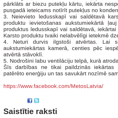
pārklāts ar biezu putekļu kārtu, iekārta nespē
pusgadā ieteicams notīrīt putekļus no konden
3. Neievieto ledusskapī vai saldētavā kars
produktu ievietošanas aukstumiekārtā ļauj 
produktus ledusskapī vai saldētavā, iekārtai
Karsto produktu tvaiki nelabvēlīgi ietekmē d
4. Neturi durvis ilgstoši atvērtas. Lai 
aukstumiekārtas kamerā, centies pēc iesp
atvērtā stāvoklī.
5. Nodrošini labu ventilāciju telpā, kurā atro
Šīs darbības ne tikai paildzinās iekārtas 
patērēto enerģiju un tas savukārt nozīmē sa
https://www.facebook.com/MetosLatvia/
Saistītie raksti