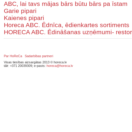
ABC, lai tavs mājas bārs būtu bārs pa īstam
Garie pipari
Kaienes pipari
Horeca ABC. Ēdnīca, ēdienkartes sortiments
HORECA ABC. Ēdināšanas uzņēmumi- restorā
Par HoReCa
Sadarbības partneri
Visas tiesības aizsargātas 2013 © horeca.lv
tālr: +371 20039309; e-pasts:
horeca@horeca.lv