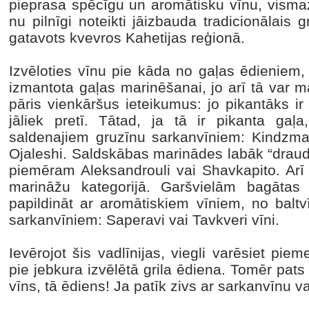
pieprasa spēcīgu un aromātisku vīnu, vismaz
nu pilnīgi noteikti jāizbauda tradicionālais 
gatavots kvevros Kahetijas reģionā.
Izvēloties vīnu pie kāda no gaļas ēdieniem,
izmantota gaļas marinēšanai, jo arī tā var mai
pāris vienkāršus ieteikumus: jo pikantāks ir
jāliek pretī. Tātad, ja tā ir pikanta gaļa
saldenajiem gruzīnu sarkanvīniem: Kindzmar
Ojaleshi. Saldskābas marinādes labāk “draudz
piemēram Aleksandrouli vai Shavkapito. Arī 
marināžu kategorijā. Garšvielām bagātas
papildināt ar aromātiskiem vīniem, no baltvī
sarkanvīniem: Saperavi vai Tavkveri vīni.
Ievērojot šis vadlīnijas, viegli varēsiet piem
pie jebkura izvēlētā grila ēdiena. Tomēr pat
vīns, tā ēdiens! Ja patīk zivs ar sarkanvīnu va