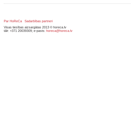
Par HoReCa
Sadarbības partneri
Visas tiesības aizsargātas 2013 © horeca.lv
tālr: +371 20039309; e-pasts:
horeca@horeca.lv