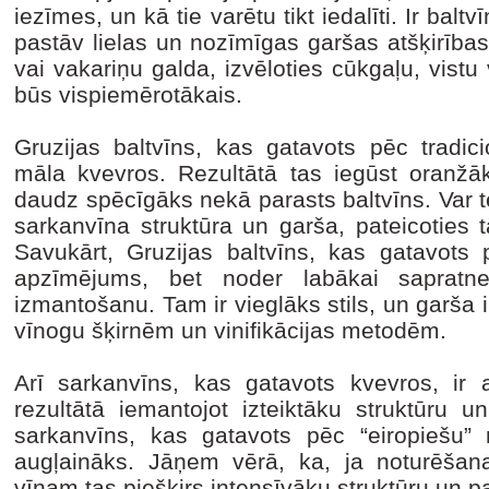
iezīmes, un kā tie varētu tikt iedalīti. Ir balt
pastāv lielas un nozīmīgas garšas atšķirība
vai vakariņu galda, izvēloties cūkgaļu, vistu v
būs vispiemērotākais.
Gruzijas baltvīns, kas gatavots pēc tradici
māla kvevros. Rezultātā tas iegūst oranžāk
daudz spēcīgāks nekā parasts baltvīns. Var tei
sarkanvīna struktūra un garša, pateicoties
Savukārt, Gruzijas baltvīns, kas gatavots p
apzīmējums, bet noder labākai sapratne
izmantošanu. Tam ir vieglāks stils, un garša 
vīnogu šķirnēm un vinifikācijas metodēm.
Arī sarkanvīns, kas gatavots kvevros, ir ar
rezultātā iemantojot izteiktāku struktūru u
sarkanvīns, kas gatavots pēc “eiropiešu” 
augļaināks. Jāņem vērā, ka, ja noturēšan
vīnam tas piešķirs intensīvāku struktūru un p