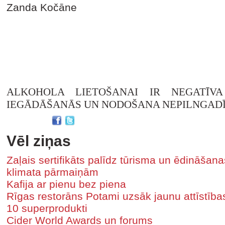
Zanda Kočāne
ALKOHOLA LIETOŠANAI IR NEGATĪVA
IEGĀDĀŠANĀS UN NODOŠANA NEPILNGADĪ
Vēl ziņas
Zaļais sertifikāts palīdz tūrisma un ēdināša
klimata pārmaiņām
Kafija ar pienu bez piena
Rīgas restorāns Potami uzsāk jaunu attīstīb
10 superprodukti
Cider World Awards un forums