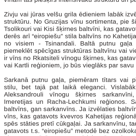
Zivju vai jūras velšu grila ēdieniem labāk izvē
struktūru. No Gruzijas vīnu sortimenta, pie 
Tsolikouri vai Kisi šķirnes baltvīni, kas gatav
derēs arī “eiropiešu” stila baltvīns no Kahet
no visiem - Tsinandali. Baltā putnu gaļa
piemeklēt spēcīgas struktūras baltvīnu vai v
ir vīns no Rkatsiteli vīnogu šķirnes, kas gata
vai Kartli reģioniem, jo būs vieglāks par savu 
Sarkanā putnu gaļa, piemēram tītars vai 
stilu, bet tajā pat laikā eleganci. Vislabā
Aleksandrouli vīnogu šķirnes sarkanvīni,
Imeretijas un Racha-Lechkumi reģionos. S
baltvīns, gan sarkanvīns. Ja izvēlaties baltvīn
vīns, kas gatavots kvevros Kahetijas reģionā
spēs stāties pretī cūkgaļai. Ja sarkanvīnu, t
gatavots t.s. “eiropiešu” metodē bez ozolkoka