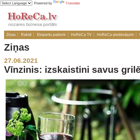
Powered by
Translate
Ziņas
Raksti
Ekspertu padomi
HoReCa TV
HoReCa piedāvājumi
Ziņas
27.06.2021
Vīnzinis: izskaistini savus gri