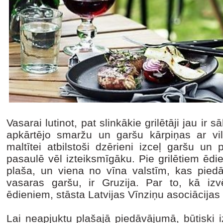
Vasarai lutinot, pat slinkākie grilētāji jau ir 
apkārtējo smaržu un garšu kārpiņas ar vi
maltītei atbilstoši dzērieni izceļ garšu u
pasaulē vēl izteiksmīgāku. Pie grilētiem ēdie
plaša, un viena no vīna valstīm, kas piedā
vasaras garšu, ir Gruzija. Par to, kā izvē
ēdieniem, stāsta Latvijas Vīnziņu asociācijas
Lai neapjuktu plašajā piedāvājumā, būtiski i