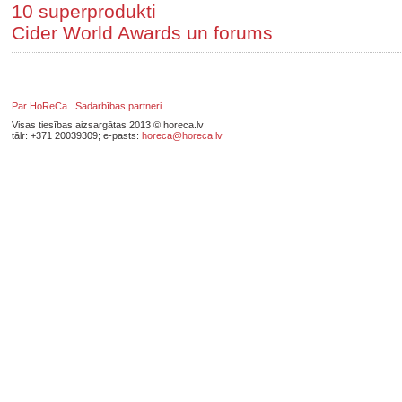
10 superprodukti
Cider World Awards un forums
Par HoReCa
Sadarbības partneri
Visas tiesības aizsargātas 2013 © horeca.lv
tālr: +371 20039309; e-pasts:
horeca@horeca.lv