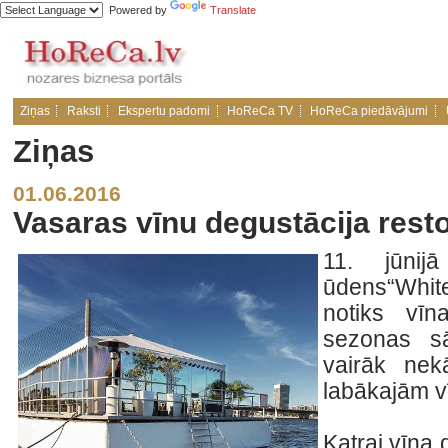
Powered by
Translate
Ziņas
Raksti
Ekspertu padomi
HoReCa TV
HoReCa piedāvājumi
Ziņas
01.06.2016
Vasaras vīnu degustācija rest
11. jūnij
ūdens“White
notiks vī
sezonas sā
vairāk nek
labākajām v
Katrai vīna 