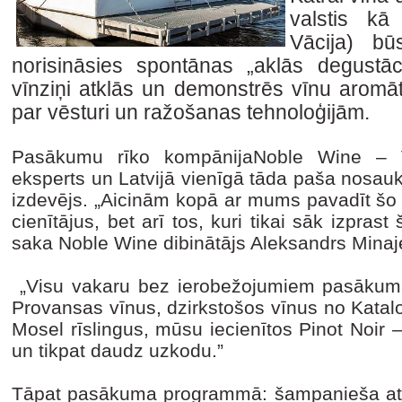
valstis kā 
Vācija) bū
norisināsies spontānas „aklās degustāc
vīnziņi atklās un demonstrēs vīnu aromāt
par vēsturi un ražošanas tehnoloģijām.
Pasākumu rīko kompānijaNoble Wine – V
eksperts un Latvijā vienīgā tāda paša nosauk
izdevējs. „Aicinām kopā ar mums pavadīt šo 
cienītājus, bet arī tos, kuri tikai sāk izpras
saka Noble Wine dibinātājs Aleksandrs Minaj
„Visu vakaru bez ierobežojumiem pasākuma
Provansas vīnus, dzirkstošos vīnus no Katalon
Mosel rīslingus, mūsu iecienītos Pinot Noir 
un tikpat daudz uzkodu.”
Tāpat pasākuma programmā: šampanieša atv