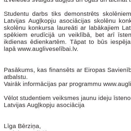
Studentu darbs tiks demonstrēts skolēniem
Latvijas Augļkopju asociācijas skolēnu k
skolēnu konkursa laureāti ar labākajiem Lat
spēkiem erudīcijā un veiklībā, bet arī īst
ikdienas ēdienkartēm. Tāpat to būs iespē
lapā www.augliveselībai.lv.
Pasākums, kas finansēts ar Eiropas Savienī
atbalstu.
Vairāk informācijas par programmu www.augliv
Vēlot studentiem veiksmes jaunu ideju īsten
Latvijas Augļkopju asociācija
Līga Bērziņa,