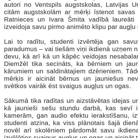
autori no Ventspils augstskolas, Latvijas U
citām augstskolām ar mērķi īstenot savas i
Ratnieces un Ivara Šmita vadībā laureāt
izveidoja savu pirmo animēto klipu par augļu 
Lai to radītu, studenti izvērtēja gan sav
paradumus – vai tiešām viņi ikdienā uzņem 
devu, kā arī kā un kāpēc veidojas nesabalan
Diemžēl tika secināts, ka bērniem un jaunie
kārumiem un saldinātajiem dzērieniem. Tādēļ
mērķis ir aicināt bērnus un jauniešus ne
svētkos vairāk ēst svaigus augļus un ogas.
Sākumā tika radītas un aizstāvētas idejas un
kā jaunieši sešu stundu darbā, kas sevī 
kamerām, gan audio efektu ierakstīšanu, iz
studenti atzina, ka viss plānotais šajā dien
novēl arī skolēniem pārdomāt savu ikdienas
izvēlēties svaigus augļus un ogas un aicināt t