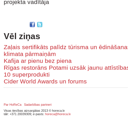
projekta vadītāja
Vēl ziņas
Zaļais sertifikāts palīdz tūrisma un ēdināša
klimata pārmaiņām
Kafija ar pienu bez piena
Rīgas restorāns Potami uzsāk jaunu attīstīb
10 superprodukti
Cider World Awards un forums
Par HoReCa
Sadarbības partneri
Visas tiesības aizsargātas 2013 © horeca.lv
tālr: +371 20039309; e-pasts:
horeca@horeca.lv