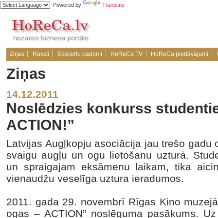
Powered by
Translate
Ziņas
Raksti
Ekspertu padomi
HoReCa TV
HoReCa piedāvājumi
Ziņas
14.12.2011
Noslēdzies konkurss studentie
ACTION!”
Latvijas Augļkopju asociācija jau trešo gadu
svaigu augļu un ogu lietošanu uzturā. Stude
un spraigajam eksāmenu laikam, tika aicinā
vienaudžu veselīga uztura ieradumos.
2011. gada 29. novembrī Rīgas Kino muzejā 
ogas – ACTION” noslēguma pasākums. Uz to 