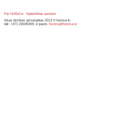
Par HoReCa
Sadarbības partneri
Visas tiesības aizsargātas 2013 © horeca.lv
tālr: +371 20039309; e-pasts:
horeca@horeca.lv