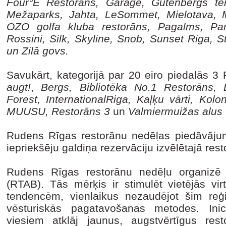
Four°E Restorāns, Garage, Gutenbergs te
Mežaparks, Jahta, LeSommet, Mielotava, Mo
OZO golfa kluba restorāns, Pagalms, Pan
Rossini, Silk, Skyline, Snob, Sunset Riga, 
un Zilā govs.
Savukārt, kategorijā par 20 eiro piedalās 3
augt!
,
Bergs, Bibliotēka No.1 Restorāns, 
Forest, InternationalRiga, Kaļķu vārti, Kolo
MUUSU, Restorāns 3
un
Valmiermuižas alus 
Rudens Rīgas restorānu nedēļas piedāvājums
iepriekšēju galdiņa rezervāciju izvēlētajā res
Rudens Rīgas restorānu nedēļu organizē R
(RTAB). Tās mērķis ir stimulēt vietējās vir
tendencēm, vienlaikus nezaudējot šim reģ
vēsturiskās pagatavošanas metodes. Inici
viesiem atklāj jaunus, augstvērtīgus res