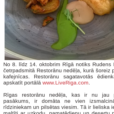
No 8. līdz 14. oktobrim Rīgā notiks Rudens 
četrpadsmitā Restorānu nedēļa, kurā šoreiz p
kafejnīcas. Restorānu sagatavotās ēdien
apskatīt portālā
www.LiveRiga.com
.
Rīgas restorānu nedēļa, kas ir nu jau p
pasākums, ir domāta ne vien izsmalcin
rīdziniekam un pilsētas viesim. Tā ir lieliska i
maltīti ar uzkodu, pamatēdienu un desertu 