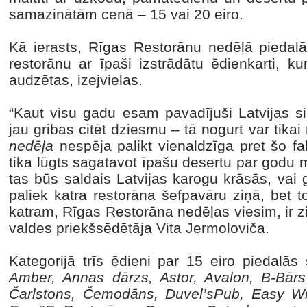
samazinātām cenā – 15 vai 20 eiro.
Kā ierasts, Rīgas Restorānu nedēļā piedalās
restorānu ar īpaši izstrādātu ēdienkarti, k
audzētas, izejvielas.
“Kaut visu gadu esam pavadījuši Latvijas
jau gribas citēt dziesmu – tā nogurt var tikai
nedēļa
nespēja palikt vienaldzīga pret šo f
tika lūgts sagatavot īpašu desertu par godu 
tas būs saldais Latvijas karogu krāsās, vai
paliek katra restorāna šefpavāru ziņā, bet t
katram, Rīgas Restorāna nedēļas viesim, ir z
valdes priekšsēdētāja Vita Jermoloviča.
Kategorijā trīs ēdieni par 15 eiro piedalās 
Amber, Annas dārzs, Astor, Avalon, B-Bārs
Čarlstons, Čemodāns, Duvel’sPub, Easy Wi