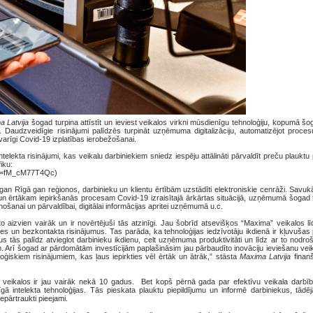
 Latvija
šogad turpina attīstīt un ieviest veikalos virkni mūsdienīgu tehnoloģiju, kopumā šo
. Daudzveidīgie risinājumi palīdzēs turpināt uzņēmuma digitalizāciju, automatizējot proces
 svarīgi Covid-19 izplatības ierobežošanai.
ntelekta risinājumi, kas veikalu darbiniekiem sniedz iespēju attālināti pārvaldīt preču plauktu 
iku:
&v=fM_cM77T4Qc)
an Rīgā gan reģionos, darbinieku un klientu ērtībām uzstādīti elektroniskie cenrāži. Savukā
 un ērtākam iepirkšanās procesam Covid-19 izraisītajā ārkārtas situācijā, uzņēmumā šogad t
lānošanai un pārvaldībai, digitālai informācijas apritei uzņēmumā u.c.
anto aizvien vairāk un ir novērtējuši tās atzinīgi. Jau šobrīd atsevišķos “Maxima” veikalos 
es un bezkontakta risinājumus. Tas parāda, ka tehnoloģijas iedzīvotāju ikdienā ir kļuvušas
s tās palīdz atvieglot darbinieku ikdienu, celt uzņēmuma produktivitāti un līdz ar to nodr
. Arī šogad ar pārdomātām investīcijām paplašināsim jau pārbaudīto inovāciju ieviešanu vei
oģiskiem risinājumiem, kas ļaus iepirkties vēl ērtāk un ātrāk,” stāsta
Maxima Latvija
finanš
veikalos ir jau vairāk nekā 10 gadus. Bet kopš pērnā gada par efektīvu veikala darbību
 intelekta tehnoloģijas. Tās pieskata plauktu piepildījumu un informē darbiniekus, tādējā
 nepārtraukti pieejami.