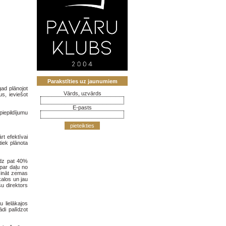
Parakstīties uz jaunumiem
gad plānojot
Vārds, uzvārds
us, ieviešot
E-pasts
piepildījumu
pieteikties
rt efektīvai
iek plānota
līdz pat 40%
 par daļu no
ošināt zemas
kalos un jau
u direktors
 lielākajos
di palīdzot