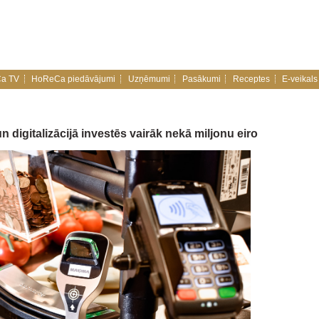
a TV
HoReCa piedāvājumi
Uzņēmumi
Pasākumi
Receptes
E-veikals
 digitalizācijā investēs vairāk nekā miljonu eiro