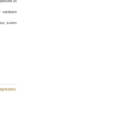
 planšetē un
r vairākiem
ktus, kuriem
tgriezties