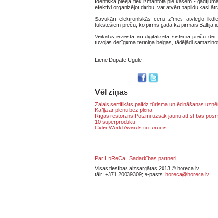
Identiska pieeja tiek izmantota pie kasēm - gadījum
efektīvi organizējot darbu, var atvērt papildu kasi āt
Savukārt elektroniskās cenu zīmes atvieglo ikdi
tūkstošiem preču, ko pirms gada kā pirmais Baltijā i
Veikalos ieviesta arī digitalizēta sistēma preču de
tuvojas derīguma termiņa beigas, tādējādi samazin
Liene Dupate-Ugule
Vēl ziņas
Zaļais sertifikāts palīdz tūrisma un ēdināšanas uz
Kafija ar pienu bez piena
Rīgas restorāns Potami uzsāk jaunu attīstības pos
10 superprodukti
Cider World Awards un forums
Par HoReCa
Sadarbības partneri
Visas tiesības aizsargātas 2013 © horeca.lv
tālr: +371 20039309; e-pasts:
horeca@horeca.lv