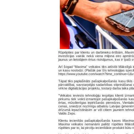
Rūpējoties par klientu un darbinieku ērtībām,
Maxima
investīcijas vairāk nekā viena miljona eiro apmērā
jaunus un lietotājiem ērtus risinājumus, kas ir īpaši
Arī šogad “Maxima” veikalos tiks attīstīti Mākslīgā i
un kasu noslodzi. (Plašāk par šīs tehnoloģijas specif
https://www.youtube.com/watch?time_continue=1
Tāpat tiks paplašināts pašapkalpošanās kasu tīkls g
pārvaldībai, savstarpējās sadarbības stiprināšanai
virkne digitalizācijas projektu, tostarp darba laika p
“Veikalos ieviesto tehnoloģiju iespējas klienti izm
pirkumu tiek veikti izmantojot pašapkalpošanās kas
ērtas, mūsdienīgas iepirkšanās pieredzes. Vienlaiku
cenas, sniedzot nozīmīgu atbalstu Latvijas ģimenēm
drīzumā iepazīstināsim ar vēl citiem jauniem tehnol
Valdis Zeps.
Klientu iecienītās pašapkalpošanās kases
Maxima
Maxima
veikalos nemanāmi palīdz rūpēties Mākslīgā
rūpēties par to, lai pircēju iecienītākie produkti būtu