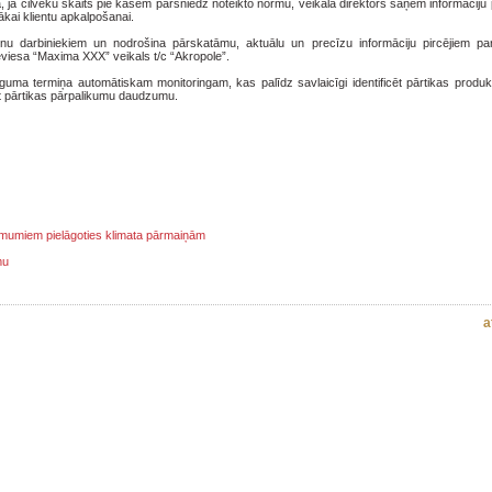
ā, ja cilvēku skaits pie kasēm pārsniedz noteikto normu, veikala direktors saņem informāciju
rākai klientu apkalpošanai.
enu darbiniekiem un nodrošina pārskatāmu, aktuālu un precīzu informāciju pircējiem pa
eviesa “Maxima XXX” veikals t/c “Akropole”.
rīguma termiņa automātiskam monitoringam, kas palīdz savlaicīgi identificēt pārtikas produ
ot pārtikas pārpalikumu daudzumu.
ņēmumiem pielāgoties klimata pārmaiņām
mu
a