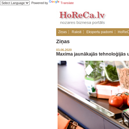
Powered by
Translate
Ziņas
Raksti
Ekspertu padomi
HoReC
Ziņas
03.06.2020
Maxima jaunākajās tehnoloģijās un