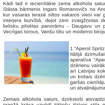
Kādi tad ir iecienītākie zema alkohola satu
Stāsta bārmenis Ingars Romanovičs no And
kur vasaras terasē siltos vakaros viesi var
interjera burvībā, dejot zem zvaigžņotas d
lielisku pilsētas panorāmu - Daugavu un 
Vecrīgas torņus, Vanšu tiltu un moderno biroj
1."Aperol Spritz"
Itālijā dzimuš
aperatīva "Aper
dzērienu vairā
arī Latvijas kok
un košais dzēr
garšas cienītāj
un atvaļinājuma
Zemais alkohola saturs, dzirkstoši atsvaid
oranžā krāsa uzvēdī itāliešu dzīves stila 