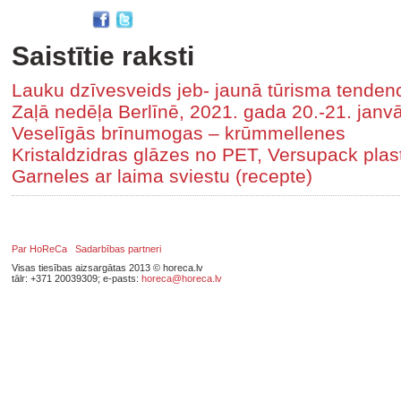
Saistītie raksti
Lauku dzīvesveids jeb- jaunā tūrisma tenden
Zaļā nedēļa Berlīnē, 2021. gada 20.-21. janvār
Veselīgās brīnumogas – krūmmellenes
Kristaldzidras glāzes no PET, Versupack pl
Garneles ar laima sviestu (recepte)
Par HoReCa
Sadarbības partneri
Visas tiesības aizsargātas 2013 © horeca.lv
tālr: +371 20039309; e-pasts:
horeca@horeca.lv