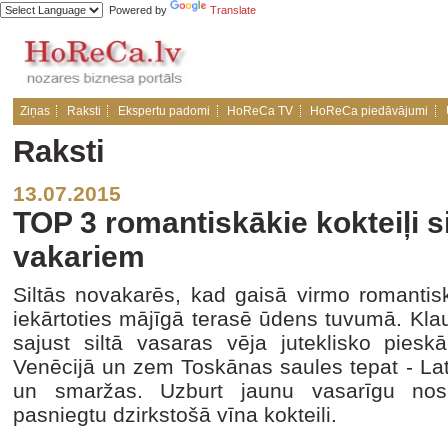
Powered by
Translate
Ziņas
Raksti
Ekspertu padomi
HoReCa TV
HoReCa piedāvājumi
Raksti
13.07.2015
TOP 3 romantiskākie kokteiļi s
vakariem
Siltās novakarēs, kad gaisā virmo romantisk
iekārtoties mājīgā terasē ūdens tuvumā. Klau
sajust siltā vasaras vēja juteklisko pieskā
Venēcijā un zem Toskānas saules tepat - Latv
un smaržas. Uzburt jaunu vasarīgu nosk
pasniegtu dzirkstošā vīna kokteili.