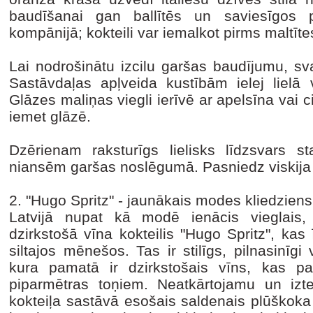
baudīšanai gan ballītēs un saviesīgo
kompānijā; kokteili var iemalkot pirms maltī
Lai nodrošinātu izcilu garšas baudījumu, sv
Sastāvdaļas apļveida kustībām ielej lielā 
Glāzes maliņas viegli ierīvē ar apelsīna vai c
iemet glāzē.
Dzērienam raksturīgs lielisks līdzsvars 
niansēm garšas noslēgumā. Pasniedz viskija 
2. "Hugo Spritz" - jaunākais modes kliedziens
Latvijā nupat kā modē ienācis vieglais, 
dzirkstošā vīna kokteilis "Hugo Spritz", ka
siltajos mēnešos. Tas ir stilīgs, pilnasinīgi
kura pamatā ir dzirkstošais vīns, kas pa
piparmētras toņiem. Neatkārtojamu un izt
kokteiļa sastāvā esošais saldenais plūškoka 