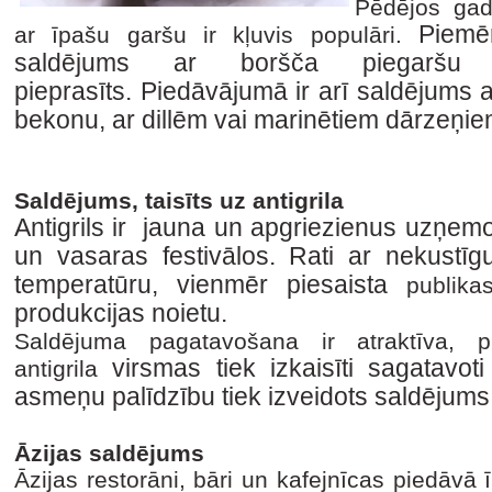
Pēdējos gad
Piemē
ar īpašu garšu ir kļuvis populāri.
saldējums ar boršča piegaršu
pieprasīts.
Piedāvājumā ir arī saldējums 
bekonu, ar dillēm vai marinētiem dārzeņie
Saldējums, taisīts uz antigrila
Antigrils ir jauna un apgriezienus uzņe
un vasaras festivālos. Rati ar nekustīg
temperatūru, vienmēr piesaista
publika
produkcijas noietu
.
Saldējuma pagatavošana ir atraktīva, 
virsmas tiek izkaisīti sagatavoti
antigrila
asmeņu palīdzību tiek izveidots saldējums
Āzijas saldējums
Āzijas restorāni, bāri un kafejnīcas piedāvā 