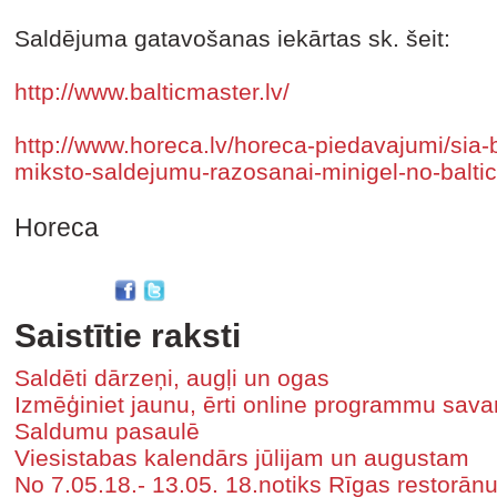
Saldējuma gatavošanas iekārtas sk. šeit:
http://www.balticmaster.lv/
http://www.horeca.lv/horeca-piedavajumi/sia-b
miksto-saldejumu-razosanai-minigel-no-balti
Horeca
Saistītie raksti
Saldēti dārzeņi, augļi un ogas
Izmēģiniet jaunu, ērti online programmu sa
Saldumu pasaulē
Viesistabas kalendārs jūlijam un augustam
No 7.05.18.- 13.05. 18.notiks Rīgas restorān