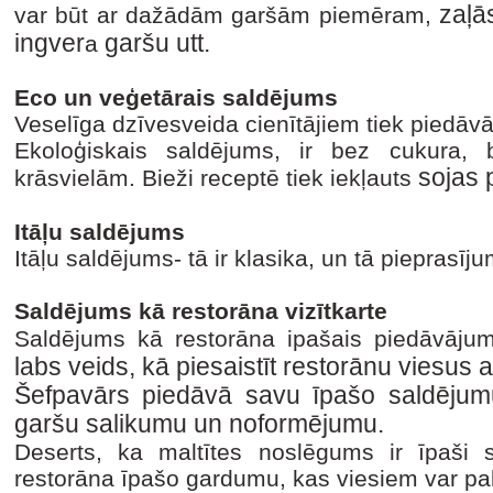
zaļā
var būt ar dažādām garšām piemēram,
ingver
garšu utt.
a
Eco un veģetārais saldējums
Veselīga dzīvesveida cienītājiem tiek piedāvā
Ekoloģiskais saldējums, ir bez cukura, 
sojas p
krāsvielām. Bieži receptē tiek iekļauts
Itāļu saldējums
Itāļu saldējums- tā ir klasika, un tā pieprasī
Saldējums kā restorāna vizītkarte
Saldējums kā restorāna ipašais piedāvājum
labs veids, kā piesaistīt restorānu viesus a
Šefpavārs piedāvā savu īpašo saldējum
garšu salikumu un noformējumu.
Deserts, ka maltītes noslēgums ir īpaši 
restorāna īpašo gardumu, kas viesiem var pal