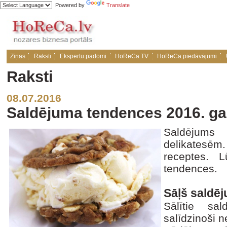
Powered by
Translate
Ziņas
Raksti
Ekspertu padomi
HoReCa TV
HoReCa piedāvājumi
Raksti
08.07.2016
Saldējuma tendences 2016. g
Saldējums
delikatesēm.
receptes. 
tendences.
Sāļš saldē
Sālītie sa
salīdzinoši 