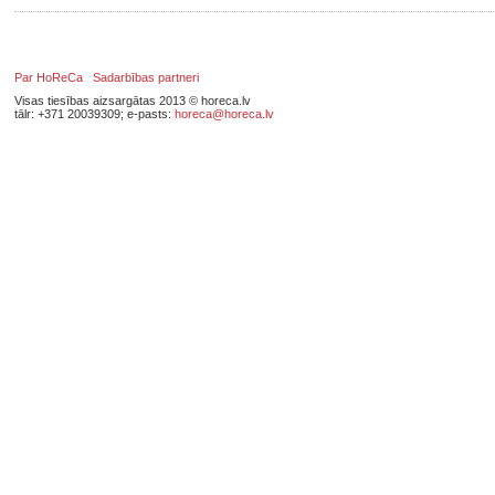
Par HoReCa
Sadarbības partneri
Visas tiesības aizsargātas 2013 © horeca.lv
tālr: +371 20039309; e-pasts:
horeca@horeca.lv