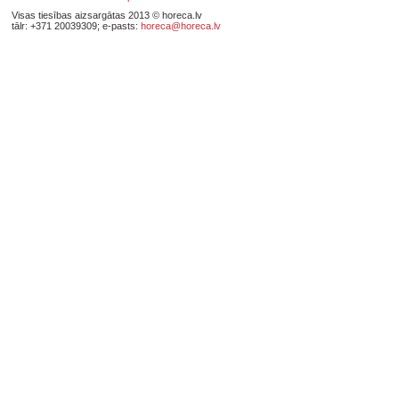
Visas tiesības aizsargātas 2013 © horeca.lv
tālr: +371 20039309; e-pasts:
horeca@horeca.lv