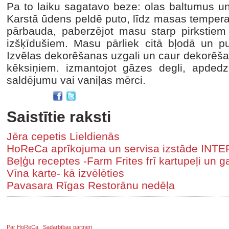
Pa to laiku sagatavo beze: olas baltumus un
Karstā ūdens peldē puto, līdz masas tempera
pārbauda, paberzējot masu starp pirkstiem –
izšķīdušiem. Masu pārliek citā bļodā un put
Izvēlas dekorēšanas uzgali un caur dekorēša
kēksiņiem. izmantojot gāzes degli, apdedz
saldējumu vai vaniļas mērci.
Saistītie raksti
Jēra cepetis Lieldienās
HoReCa aprīkojuma un servisa izstāde IN
Beļģu receptes -Farm Frites frī kartupeļi un 
Vīna karte- kā izvēlēties
Pavasara Rīgas Restorānu nedēļa
Par HoReCa
Sadarbības partneri