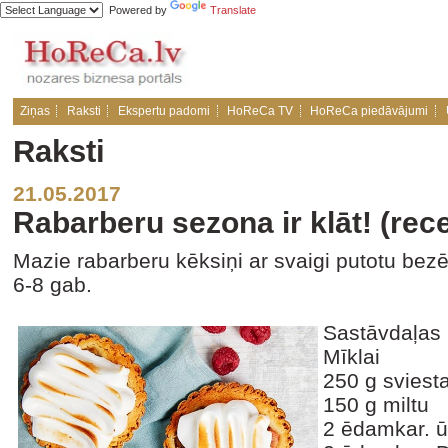
Powered by
Translate
Ziņas
Raksti
Ekspertu padomi
HoReCa TV
HoReCa piedāvājumi
Raksti
21.05.2017
Rabarberu sezona ir klāt! (rec
Mazie rabarberu kēksiņi ar svaigi putotu bez
6-8 gab.
Sastāvdaļas
Mīklai
250 g sviest
150 g miltu
2 ēdamkar. 