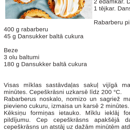
2 ēdamkar. 
1 tējkar. Da
Rabarberu p
400 g rabarberu
45 g Dansukker baltā cukura
Beze
3 olu baltumi
180 g Dansukker baltā cukura
Visas mīklas sastāvdaļas sakuļ vijīgā m
minūtes. Cepeškrāsni uzkarsē līdz 200 °C.
Rabarberus noskalo, nomizo un sagriež ma
pievieno cukuru, izmaisa un karsē 2 minūtes
Kēksiņu formiņas ietauko. Mīklu ieklāj f
pildījumu. Cep cepeškrāsns apakšējā 
cepeškrāsns un atstāj uz dažām minūtēm atd