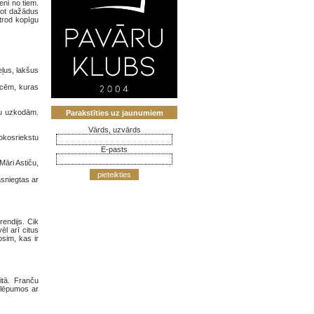
ni no tiem.
šot dažādus
trod kopīgu
ļus, lakšus
rcēm, kuras
bu uzkodām.
Parakstīties uz jaunumiem
Vārds, uzvārds
okosriekstu
E-pasts
Māri Astiču,
pieteikties
asniegtas ar
endijs. Cik
ēl arī citus
sim, kas ir
itā. Franču
slēpumos ar