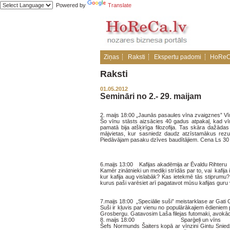
Powered by
Translate
Ziņas
Raksti
Ekspertu padomi
HoReC
Raksti
01.05.2012
Semināri no 2.- 29. maijam
2. maijs 18:00 „Jaunās pasaules vīna zvaigznes” Vī
Šo vīnu stāsts aizsācies 40 gadus atpakaļ, kad vīn
pamatā bija atšķirīga filozofija. Tas skāra dažā
mājvietas, kur sasniedz daudz atzīstamākus rezul
Piedāvājam pasaku dzīves baudītājiem. Cena Ls 30
6.maijs 13:00 Kafijas akadēmija ar Ēvaldu Rihteru
Kamēr zinātnieki un mediķi strīdās par to, vai kafi
kur kafija aug vislabāk? Kas ietekmē tās stiprum
kurus paši varēsiet arī pagatavot mūsu kafijas gur
7.maijs 18:00 „Speciālie suši” meistarklase ar Gati
Suši ir kļuvis par vienu no populārākajiem ēdieni
Grosbergu. Gatavosim Laša filejas futomaki, avokādo
8. maijs 18:00 Sparģeļi un vīns
Šefs Normunds Šaiters kopā ar vīnzini Gintu Sniedz