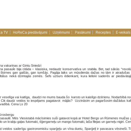
a TV
HoReCa piedāvājumi
Uzņēmumi
Pasākumi
Receptes
E-veikals
na vakariņas ar Gintu Sniedzi
a pasaule bija citāda – klasiska, nedaudz konservatīva un stabila. Bet, tad sākās “revolūc
das šķirnes gan gaišās, gan tumšās. Pagāja laiks un mūsdienās dažas no tām ir atradušas
tātus nekā dzimtajās zemēs. Šefs uzburs ēdienkarti, kura lieliski saderēs ar piedāvātaj
ja ir veselīga vai kaitīga, daudzi no mums bauda šo karsto un kaislīgo dzērienu. Nodarbībā n
u? Cik daudz veidos to iespējams pagatavot mājās? Uzzināsim un pagaršosim dažādus kafi
u vadībā. Cena Ls 20
 Grosbergu
em pasaulē. Mēs Viesistabā mācīsimies suši gatavot kopā ar Hotel Bergs un Rūmenes muižas 
 un krabju gaļas futomaki, tīģergarneļu un mango futomaki, laša filejas un garneļu nigiri. Ce
i veidos saderīgu gastronomisku sparģeļu un vīna duetu. Sparģeļi ir pavasara vēstneši. Ti