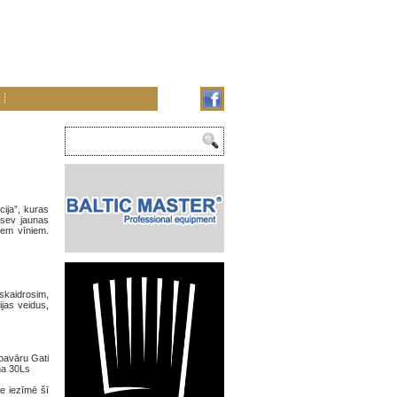
ija”, kuras
 sev jaunas
iem vīniem.
oskaidrosim,
jas veidus,
pavāru Gati
na 30Ls
e iezīmē šī