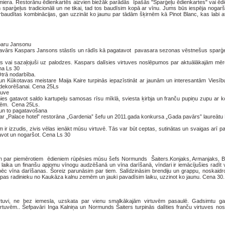
ra. Restorānu ēdienkartēs aizvien biežāk parādās īpašās "Sparģeļu ēdienkartes" vai ēdie
sparģeļus tradicionāli un ne tikai, tad tos baudīsim kopā ar vīnu. Jums būs iespēja nogar
baudītas kombinācijas, gan uzzināt ko jaunu par tādām šķirnēm kā Pinot Blanc, kas labi a
aparu Jansonu
avārs Kaspars Jansons stāstīs un rādīs kā pagatavot pavasara sezonas vēstnešus sparģe
os vai sazaļojuši uz palodzes. Kaspars dalīsies virtuves noslēpumos par aktuālākajām mē
na Ls 30
 nodarbība.
s un Kūkotavas meistare Maija Kaire turpinās iepazīstināt ar jaunām un interesantām Viesī
 dekorēšanai. Cena 25Ls
uve
s gatavot saldo kartupeļu samosas rīsu mīklā, sviesta ķirbja un franču pupiņu zupu ar k
ēnēm. Cena 25Ls.
to pagatavošana
 ar „Palace hotel” restorāna „Gardenia” šefu un 2011.gada konkursa „Gada pavārs” laureātu 
r izzudis, zivis vēlas ienākt mūsu virtuvē. Tās var būt ceptas, sutinātas un svaigas arī p
avot un nogaršot. Cena Ls 30
 un par piemērotiem ēdieniem rūpēsies mūsu šefs Normunds Šaiters.Konjaks, Armanjaks, Br
laika un finanšu apjomu vīnogu audzēšanā un vīna darīšanā, vīndari ir iemācījušies radīt v
pēc vīna darīšanas. Šoreiz parunāsim par tiem. Salīdzināsim brendiju un grappu, noskaidro
appas radinieku no Kaukāza kalnu zemēm un jauki pavadīsim laiku, uzzinot ko jaunu. Cena 30.
 virtuvi, ne bez iemesla, uzskata par vienu smalkākajām virtuvēm pasaulē. Gadsimtu ga
tuvēm.. Šefpavāri Inga Kalniņa un Normunds Šaiters turpinās dalīties franču virtuves no