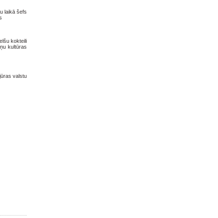
 laikā šefs
s
lšu kokteili
ņu kultūras
djūras valstu