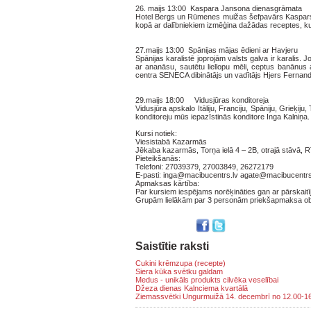
26. maijs 13:00 Kaspara Jansona dienasgrāmata
Hotel Bergs un Rūmenes muižas šefpavārs Kaspars J
kopā ar dalībniekiem izmēģina dažādas receptes, ku
27.maijs 13:00 Spānijas mājas ēdieni ar Havjeru
Spānijas karalistē joprojām valsts galva ir karalis.
ar ananāsu, sautētu liellopu mēli, ceptus banānus
centra SENECA dibinātājs un vadītājs Hjers Fernan
29.maijs 18:00 Vidusjūras konditoreja
Vidusjūra apskalo Itāliju, Franciju, Spāniju, Grieķiju,
konditoreju mūs iepazīstinās konditore Inga Kalniņ
Kursi notiek:
Viesistabā Kazarmās
Jēkaba kazarmās, Torņa ielā 4 – 2B, otrajā stāvā, R
Pieteikšanās:
Telefoni: 27039379, 27003849, 26272179
E-pasti: inga@macibucentrs.lv agate@macibucent
Apmaksas kārtība:
Par kursiem iespējams norēķināties gan ar pārskaitīj
Grupām lielākām par 3 personām priekšapmaksa obl
Saistītie raksti
Cukini krēmzupa (recepte)
Siera kūka svētku galdam
Medus - unikāls produkts cilvēka veselībai
Džeza dienas Kalnciema kvartālā
Ziemassvētki Ungurmuižā 14. decembrī no 12.00-1