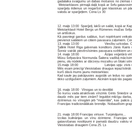
gadalaika svaigumu un dabas mošanos no ziemas mie
Meistarklases pirmajā daļā kopā ar šefu gatavosim 
sparģeļu ēdienus un nogaršot gan klasiskas un pār
valodu ar sparģeļiem. Cena Ls 30
12. maijs 13:00 Sparģeļi, lakši un salāti, kopā ar K
Meistarklasē Hotel Bergs un Rūmenes muižas šefp
un artišokus.
Kā pasniegt gardus salātus, kuri nopērkami veikal
pievienot salātiem un citiem pavasara zaļumiem. Ce
13. maijs 13:00 Viesību uzkodas. Otrā
Tallink Hotel Riga galvenais konditors Jānis Kairi
Šoreiz vairāk pievērsīsimies pavasara svētkiem un
14. maijs 18:00 Āzijas veģetārā virt
Mūsu šefpavāra Normunda Šaitera vadībā mācīsimie
pienu, olu nūdeles ar dārzeņu mozaīku un šitaki s
15.maijs 18:00 Latvijas upju zivis un 
Mēs esam priecīgi Viesistabas draugus iepazīstināt
kurš dāvā mums jaunu meistarklasi.
Kad saule jau pakāpusies augstāk un ledus no upēm i
tikko uzdīgušiem zaļumiem. Aicinām kopā tās pagat
16. maijs 18:00 Vīnogas un to destilāti
Šo kursu vada atraktīvais vīnzinis Gints Sniedze
daudz mēs par tiem zinām? Ieguldot milzīgu darba, 
dzērienus no vīnogām jeb "materiāla", kas palicis 
Francijas tradicionālākais brendijs. Nobaudīsim gr
21. maijs 18:00 Francijas virtuve. Turpinājums...
Izcilas kulinārijas un vīnu dzimtene. Francijas
gatavošanas noslēpumi ir pamatā daudzu valstu vir
Viesistabas draugiem Cena 25. Ls