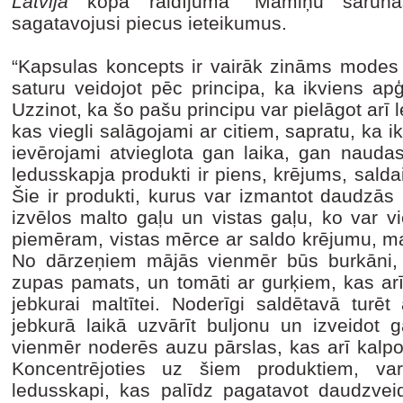
Latvija
kopā raidījuma “Māmiņu saruna
sagatavojusi piecus ieteikumus.
“Kapsulas koncepts ir vairāk zināms modes i
saturu veidojot pēc principa, ka ikviens ap
Uzzinot, ka šo pašu principu var pielāgot arī 
kas viegli salāgojami ar citiem, sapratu, ka i
ievērojami atvieglota gan laika, gan naud
ledusskapja produkti ir piens, krējums, saldai
Šie ir produkti, kurus var izmantot daudzās
izvēlos malto gaļu un vistas gaļu, ko var v
piemēram, vistas mērce ar saldo krējumu, ma
No dārzeņiem mājās vienmēr būs burkāni, sī
zupas pamats, un tomāti ar gurķiem, kas ar
jebkurai maltītei. Noderīgi saldētavā turēt
jebkurā laikā uzvārīt buljonu un izveidot
vienmēr noderēs auzu pārslas, kas arī kal
Koncentrējoties uz šiem produktiem, var
ledusskapi, kas palīdz pagatavot daudzveid