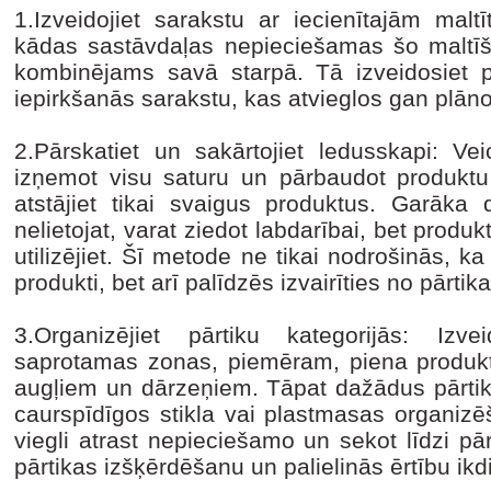
1.Izveidojiet sarakstu ar iecienītajām mal
kādas sastāvdaļas nepieciešamas šo maltīšu
kombinējams savā starpā. Tā izveidosiet 
iepirkšanās sarakstu, kas atvieglos gan plān
2.Pārskatiet un sakārtojiet ledusskapi: Vei
izņemot visu saturu un pārbaudot produkt
atstājiet tikai svaigus produktus. Garāka
nelietojat, varat ziedot labdarībai, bet prod
utilizējiet. Šī metode ne tikai nodrošinās, ka
produkti, bet arī palīdzēs izvairīties no pārti
3.Organizējiet pārtiku kategorijās: Izv
saprotamas zonas, piemēram, piena produk
augļiem un dārzeņiem. Tāpat dažādus pārtika
caurspīdīgos stikla vai plastmasas organizē
viegli atrast nepieciešamo un sekot līdzi p
pārtikas izšķērdēšanu un palielinās ērtību ikd