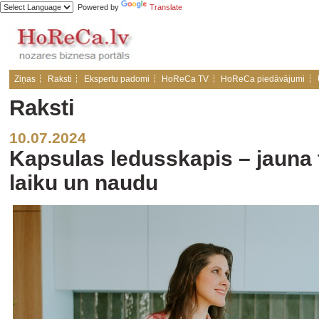
Powered by
Translate
Ziņas
Raksti
Ekspertu padomi
HoReCa TV
HoReCa piedāvājumi
Raksti
10.07.2024
Kapsulas ledusskapis – jauna 
laiku un naudu