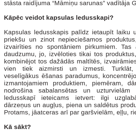
stāsta raidījuma “Māmiņu sarunas” vadītāja
Kāpēc veidot kapsulas ledusskapi?
Kapsulas ledusskapis palīdz ietaupīt laiku 
priekšu un zinot nepieciešamos produktus
izvairīties no spontāniem pirkumiem. Tas 
daudzumu, jo, izvēloties tikai tos produktus
kombinējot tos dažādās maltītēs, izvairāmie
vien tiek aizmirsti un izmesti. Turklāt
veselīgākus ēšanas paradumus, koncentrējo
izmantojamiem produktiem, piemēram, dā
nodrošina sabalansētas un uzturvielām 
ledusskapī ieteicams ietvert: ilgi uzgla
dārzeņus un augļus, piena un saldētus prod
Protams, jāatceras arī par garšvielām, eļļu, r
Kā sākt?