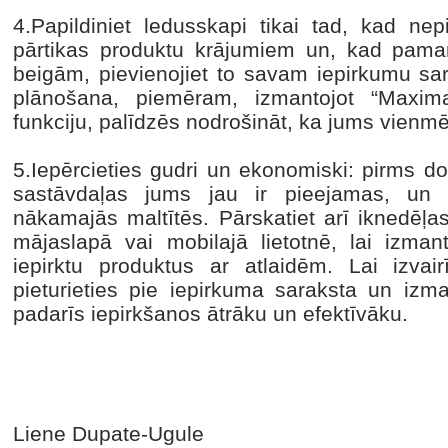
4.Papildiniet ledusskapi tikai tad, kad nep
pārtikas produktu krājumiem un, kad pama
beigām, pievienojiet to savam iepirkumu sa
plānošana, piemēram, izmantojot “Maxima
funkciju, palīdzēs nodrošināt, ka jums vienmē
5.Iepērcieties gudri un ekonomiski: pirms do
sastāvdaļas jums jau ir pieejamas, un a
nākamajās maltītēs. Pārskatiet arī iknedēļ
mājaslapā vai mobilajā lietotnē, lai izma
iepirktu produktus ar atlaidēm. Lai izva
pieturieties pie iepirkuma saraksta un izm
padarīs iepirkšanos ātrāku un efektīvāku.
Liene Dupate-Ugule