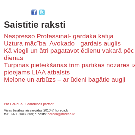
Saistītie raksti
Nespresso Professinal- gardākā kafija
Uztura mācība. Avokado - gardais auglis
Kā viegli un ātri pagatavot ēdienu vakarā pē
dienas
Turpinās pieteikšanās trim pārtikas nozares
pieejams LIAA atbalsts
Melone un arbūzs – ar ūdeni bagātie augļi
Par HoReCa
Sadarbības partneri
Visas tiesības aizsargātas 2013 © horeca.lv
tālr: +371 20039309; e-pasts:
horeca@horeca.lv