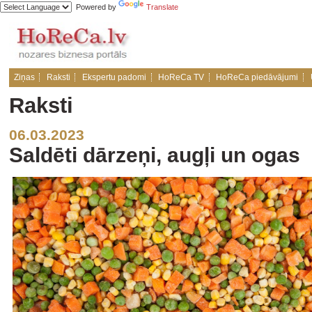
Powered by
Translate
Ziņas
Raksti
Ekspertu padomi
HoReCa TV
HoReCa piedāvājumi
Raksti
06.03.2023
Saldēti dārzeņi, augļi un ogas