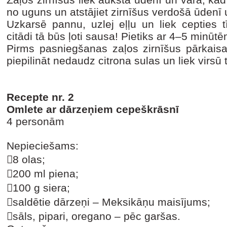
no uguns un atstājiet zirnīšus verdošā ūdenī
Uzkarsē pannu, uzlej eļļu un liek cepties tī
citādi tā būs ļoti sausa! Pietiks ar 4–5 minūt
Pirms pasniegšanas zaļos zirnīšus pārkaisa
piepilināt nedaudz citrona sulas un liek virsū t
Recepte nr. 2
Omlete ar dārzeņiem cepeškrāsnī
4 personām
Nepieciešams:
8 olas;
200 ml piena;
100 g siera;
saldētie dārzeņi – Meksikāņu maisījums;
sāls, pipari, oregano – pēc garšas.