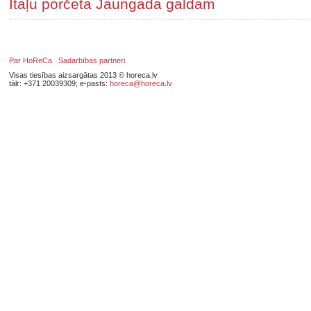
Itāļu porčeta Jaungada galdam
Par HoReCa
Sadarbības partneri
Visas tiesības aizsargātas 2013 © horeca.lv
tālr: +371 20039309; e-pasts:
horeca@horeca.lv