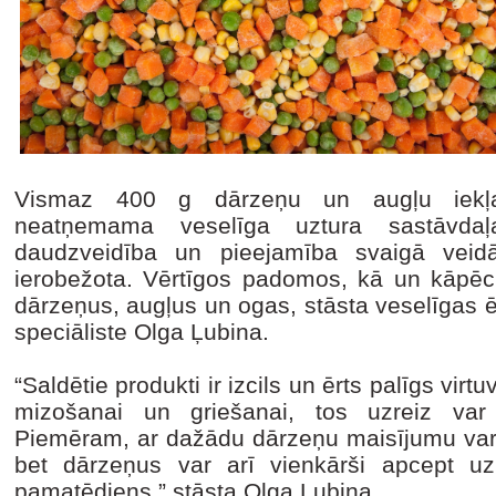
Vismaz 400 g dārzeņu un augļu iekļau
neatņemama veselīga uztura sastāvda
daudzveidība un pieejamība svaigā vei
ierobežota. Vērtīgos padomos, kā un kāpēc 
dārzeņus, augļus un ogas, stāsta veselīgas ē
speciāliste Olga Ļubina.
“Saldētie produkti ir izcils un ērts palīgs virt
mizošanai un griešanai, tos uzreiz var
Piemēram, ar dažādu dārzeņu maisījumu var 
bet dārzeņus var arī vienkārši apcept u
pamatēdiens,” stāsta Olga Ļubina.