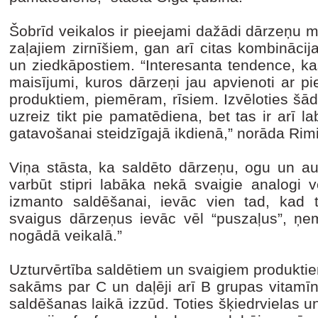
Šobrīd veikalos ir pieejami dažādi dārzeņu m
zaļajiem zirnīšiem, gan arī citas kombināci
un ziedkāpostiem. “Interesanta tendence, ka
maisījumi, kuros dārzeņi jau apvienoti ar p
produktiem, piemēram, rīsiem. Izvēloties šād
uzreiz tikt pie pamatēdiena, bet tas ir arī la
gatavošanai steidzīgajā ikdienā,” norāda Rim
Viņa stāsta, ka saldēto dārzeņu, ogu un aug
varbūt stipri labāka nekā svaigie analogi 
izmanto saldēšanai, ievāc vien tad, kad ti
svaigus dārzeņus ievāc vēl “puszaļus”, ņemo
nogādā veikalā.”
Uzturvērtība saldētiem un svaigiem produktie
sakāms par C un daļēji arī B grupas vitamīni
saldēšanas laikā izzūd. Toties šķiedrvielas u