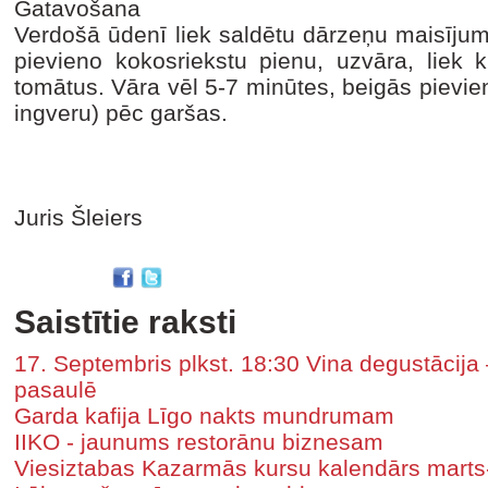
Gatavošana
Verdošā ūdenī liek saldētu dārzeņu maisījumu
pievieno kokosriekstu pienu, uzvāra, liek k
tomātus. Vāra vēl 5-7 minūtes, beigās pievieno
ingveru) pēc garšas.
Juris Šleiers
Saistītie raksti
17. Septembris plkst. 18:30 Vina degustācija
pasaulē
Garda kafija Līgo nakts mundrumam
IIKO - jaunums restorānu biznesam
Viesiztabas Kazarmās kursu kalendārs marts-