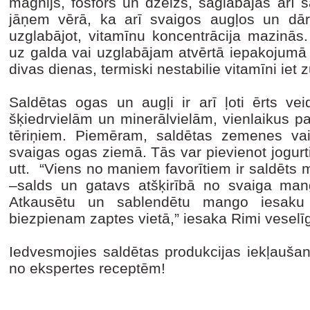
magnijs, fosfors un dzelzs, saglabājas arī 
jāņem vērā, ka arī svaigos augļos un dārz
uzglabājot, vitamīnu koncentrācija mazinās
uz galda vai uzglabājam atvērtā iepakojumā 
divas dienas, termiski nestabilie vitamīni iet
Saldētas ogas un augļi ir arī ļoti ērts ve
šķiedrvielām un minerālvielām, vienlaikus pa
tēriņiem. Piemēram, saldētas zemenes vai
svaigas ogas ziemā. Tās var pievienot jogur
utt. “Viens no maniem favorītiem ir saldēts 
–salds un gatavs atšķirībā no svaiga man
Atkausētu un sablendētu mango iesaku 
biezpienam zaptes vietā,” iesaka Rimi vesel
Iedvesmojies saldētas produkcijas iekļaušan
no ekspertes receptēm!