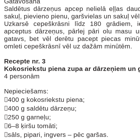
Gatavošana
Saldētus dārzeņus apcep nelielā eļļas da
sakuļ, pievieno pienu, garšvielas un sakuļ vēl
Uzkarsē cepeškrāsni līdz 180 grādiem, i
apceptus dārzeņus, pārlej pāri olu masu un
gatavs, bet vēl derētu pacept piecas minūt
omleti cepeškrāsnī vēl uz dažām minūtēm.
Recepte nr. 3
Kokosriekstu piena zupa ar dārzeņiem un
4 personām
Nepieciešams:
400 g kokosriekstu piena;
400 g saldētu dārzeņu;
250 g garneļu;
6–8 ķiršu tomāti;
sāls, pipari, ingvers – pēc garšas.