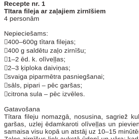
Recepte nr. 1
Tītara fileja ar zaļajiem zirnīšiem
4 personām
Nepieciešams:
400–600g tītara filejas;
400 g saldētu zaļo zirnīšu;
1–2 ēd. k. olīveļļas;
2–3 ķiploka daiviņas;
svaiga piparmētra pasniegšanai;
sāls, pipari – pēc garšas;
citrona sula – pēc izvēles.
Gatavošana
Tītara fileju nomazgā, nosusina, sagriež ku
garšas, uzlej ēdamkaroti olīveļļas un pievien
samaisa visu kopā un atstāj uz 10–15 minūt
Zaļos zirnīšus liek aukstā ūdenī un vāra; ka