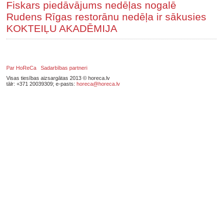
Fiskars piedāvājums nedēļas nogalē
Rudens Rīgas restorānu nedēļa ir sākusies
KOKTEIĻU AKADĒMIJA
Par HoReCa
Sadarbības partneri
Visas tiesības aizsargātas 2013 © horeca.lv
tālr: +371 20039309; e-pasts:
horeca@horeca.lv