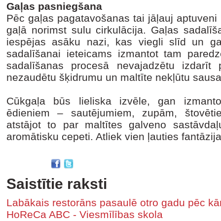
Gaļas pasniegšana
Pēc gaļas pagatavošanas tai jāļauj aptuveni 1
gaļā norimst sulu cirkulācija. Gaļas sadalī
iespējas asāku nazi, kas viegli slīd un 
sadalīšanai ieteicams izmantot tam pared
sadalīšanas procesā nevajadzētu izdarīt 
nezaudētu šķidrumu un maltīte nekļūtu saus
Cūkgaļa būs lieliska izvēle, gan izmanto
ēdieniem – sautējumiem, zupām, štovēti
atstājot to par maltītes galveno sastāvdaļ
aromātisku cepeti. Atliek vien ļauties fantāzi
Saistītie raksti
Labākais restorāns pasaulē otro gadu pēc kā
HoReCa ABC - Viesmīlības skola