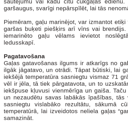
sautējumu vai kādu citu cūkgaļas ēdienu. 
garšaugus, svarīgi nepārspīlēt, lai tās neno
Piemēram, gaļu marinējot, var izmantot etiķi v
garšas buķeti piešķirs arī vīns vai brendijs.
iemarinēto gaļu vēlams ievietot noslēgt
ledusskapī.
Pagatavošana
Gaļas gatavošanas ilgums ir atkarīgs no gaba
ilgāk jāgatavo, un otrādi. Tāpat būtiski, la
iekšējā temperatūra sasniegtu vismaz 71 grā
vēl ir jēla, tā tiek pārgatavota, un to uzskat
iekšpuse kļuvusi vienmērīga un gaiša. Taču 
un nezaudētu savas labākās īpašības, tās vi
sasniegtu vislabāko rezultātu, sākumā cū
temperatūrā, lai izveidotos neliela gaļas “g
samazināt.