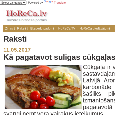
Powered by
Translate
Ziņas
Raksti
Ekspertu padomi
HoReCa TV
HoReCa piedāvājumi
Raksti
11.05.2017
Kā pagatavot sulīgas cūkgaļas
Cūkgaļa ir 
sastāvdaļām
Latvijā. Aro
karbonāde
šašliks pi
izmantoša
pagatavotā
svarīgi ņemt vērā vairākus ieteikumus.