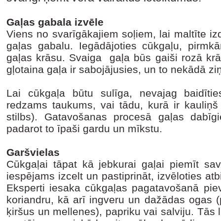
Gaļas gabala izvēle
Viens no svarīgākajiem soļiem, lai maltīte izdo
gaļas gabalu. Iegādājoties cūkgaļu, pirmkā
gaļas krāsu. Svaiga gaļa būs gaiši rozā krā
gļotaina gaļa ir sabojājusies, un to nekādā zi
Lai cūkgaļa būtu sulīga, nevajag baidītie
redzams taukums, vai tādu, kurā ir kauliņš
stilbs). Gatavošanas procesā gaļas dabīgi
padarot to īpaši gardu un mīkstu.
Garšvielas
Cūkgaļai tāpat kā jebkurai gaļai piemīt sav
iespējams izcelt un pastiprināt, izvēloties at
Eksperti iesaka cūkgaļas pagatavošanā pievi
koriandru, kā arī ingveru un dažādas ogas 
ķiršus un mellenes), papriku vai salviju. Tās l