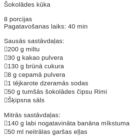
Šokolādes kūka
8 porcijas
Pagatavošanas laiks: 40 min
Sausās sastāvdaļas:
200 g miltu
30 g kakao pulvera
130 g brūnā cukura
8 g cepamā pulvera
1 tējkarote dzeramās sodas
50 g tumšās šokolādes čipsu Rimi
Šķipsna sāls
Mitrās sastāvdaļas:
140 g labi nogatavināta banāna mīkstuma
50 ml neitrālas garšas eļļas