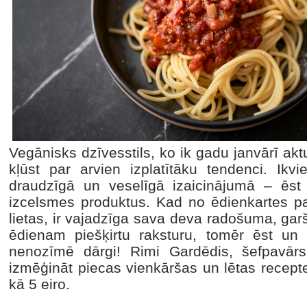
Vegānisks dzīvesstils, ko ik gadu janvārī ak
kļūst par arvien izplatītāku tendenci. Ikvie
draudzīgā un veselīgā izaicinājumā – ēst
izcelsmes produktus. Kad no ēdienkartes paz
lietas, ir vajadzīga sava deva radošuma, garš
ēdienam piešķirtu raksturu, tomēr ēst un 
nenozīmē dārgi! Rimi Gardēdis, šefpavār
izmēģināt piecas vienkāršas un lētas recept
kā 5 eiro.