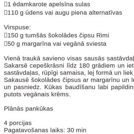
1 ēdamkarote apelsīna sulas
110 g ūdens vai augu piena alternatīvas
Virspuse:
150 g tumšās šokolādes čipsu Rimi
50 g margarīna vai vegānā sviesta
Vienā traukā savieno visas sausās sastāvdaļ
Sakarsē cepeškrāsni līdz 180 grādiem un ie
sastāvdaļas, rūpīgi samaisa, lej formā un lie
Sakausē šokolādes čipsus ar margarīnu un le
un pasniedz. Kūkas baudīšanu labi papildi
putots vegānais krēms.
Plānās pankūkas
4 porcijas
Pagatavošanas laiks: 30 min