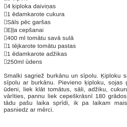
4 ķiploka daiviņas
1 ēdamkarote cukura
Sāls pēc garšas
Eļļa cepšanai
400 ml tomātu savā sulā
1 tējkarote tomātu pastas
1 ēdamkarote adžikas
250ml ūdens
Smalki sagriež burkānu un sīpolu. Ķiploku s
sīpolu ar burkānu. Pievieno ķiploku, sojas 
ūdeni, liek klāt tomātus, sāli, adžiku, cuk
vārīties, pannu liek cepeškrāsnī 180 grādos
tādu pašu laika sprīdi, ik pa laikam mai
pasniedz ar mērci.