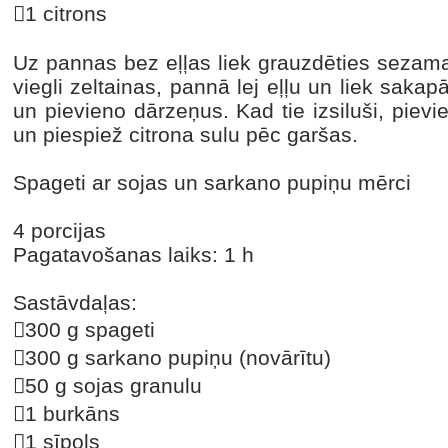
1 citrons
Uz pannas bez eļļas liek grauzdēties sezam
viegli zeltainas, pannā lej eļļu un liek sakap
un pievieno dārzeņus. Kad tie izsiluši, pievi
un piespiež citrona sulu pēc garšas.
Spageti ar sojas un sarkano pupiņu mērci
4 porcijas
Pagatavošanas laiks: 1 h
Sastāvdaļas:
300 g spageti
300 g sarkano pupiņu (novārītu)
50 g sojas granulu
1 burkāns
1 sīpols