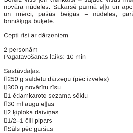
novāra nūdeles. Sakarsē pannā eļļu un apc
un mērci, pašās beigās – nūdeles, gar
brīnišķīgā buķetē.
Cepti rīsi ar dārzeņiem
2 personām
Pagatavošanas laiks: 10 min
Sastāvdaļas:
250 g saldētu dārzeņu (pēc izvēles)
300 g novārītu rīsu
1 ēdamkarote sezama sēklu
30 ml augu eļļas
2 ķiploka daiviņas
1/2–1 čili pipars
Sāls pēc garšas