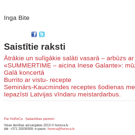
Inga Bite
Saistītie raksti
Ātrākie un sulīgākie salāti vasarā – arbūzs ar
«SUMMERTIME – aicina Inese Galante»: mūzik
Galā koncertā
Burrito ar vistu- recepte
Seminārs-Kaucmindes receptes šodienas me
Iepazīsti Latvijas vīndaru meistardarbus.
Par HoReCa
Sadarbības partneri
Visas tiesības aizsargātas 2013 © horeca.lv
tālr: +371 20039309; e-pasts:
horeca@horeca.lv