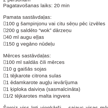
Pagatavošanas laiks: 20 min
Pamata sastāvdaļas:
100 g šampinjonu vai citu sēņu pēc izvēles
200 g saldēto “wok” dārzeņu
40 ml augu eļļas
150 g vegāno nūdeļu
Mērces sastāvdaļas:
100 ml saldās čili mērces
10 g gaišās sojas
1 tējkarote citrona sulas
1 ēdamkarote augļu ievārījuma
1 ķiploka daiviņa (sasmalcināta)
1/2 tējkarotes malta ingvera
Šoreiz viss ļoti vienkārši – sajauc visas m