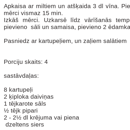
Apkaisa ar miltiem un atšķaida 3 dl vīna. Pi
mērci vismaz 15 min.
Izkāš mērci. Uzkarsē līdz vārīšanās temper
pievieno sāli un samaisa, pievieno 2 ēdamka
Pasniedz ar kartupeļiem, un zaļiem salātiem
Porciju skaits: 4
sastāvdaļas:
8 kartupeļi
2 ķiploka daiviņas
1 tējkarote sāls
½ tējk pipari
2 - 2½ dl krējuma vai piena
dzeltens siers