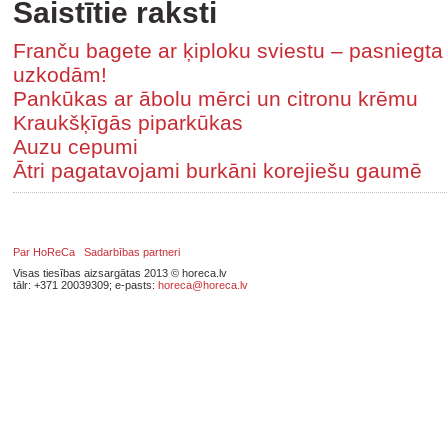
Saistītie raksti
Franču bagete ar ķiploku sviestu – pasniegt
uzkodām!
Pankūkas ar ābolu mērci un citronu krēmu
Kraukšķīgās piparkūkas
Auzu cepumi
Ātri pagatavojami burkāni korejiešu gaumē
Par HoReCa
Sadarbības partneri
Visas tiesības aizsargātas 2013 © horeca.lv
tālr: +371 20039309; e-pasts:
horeca@horeca.lv