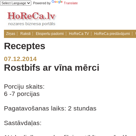
Powered by
Translate
Ziņas
Raksti
Ekspertu padomi
HoReCa TV
HoReCa piedāvājumi
Receptes
07.12.2014
Rostbifs ar vīna mērci
Porciju skaits:
6 -7 porcijas
Pagatavošanas laiks: 2 stundas
Sastāvdaļas: