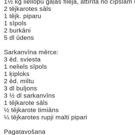
1½ kg liellopu gaļas fileja, attīrīta no cīpslā
2 tējkarotes sāls
1 tējk. piparu
1 sīpols
2 burkāni
5 dl ūdens
Sarkanvīna mērce:
3 ēd. sviesta
1 neliels sīpols
1 ķiploks
2 ēd. miltu
3 dl buljons
3 ½ dl sarkanvīns
1 tējkarote sāls
½ tējkarote timiāns
¼ tējkarotes rupji malti pipari
Pagatavošana