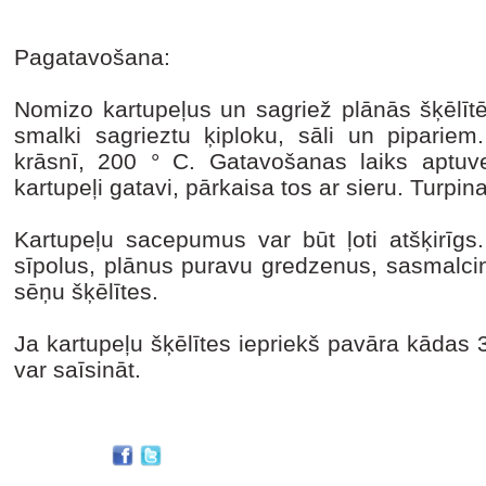
Pagatavošana:
Nomizo kartupeļus un sagriež plānās šķēlītē
smalki sagrieztu ķiploku, sāli un pipariem
krāsnī, 200 ° C. Gatavošanas laiks aptuv
kartupeļi gatavi, pārkaisa tos ar sieru. Turpina
Kartupeļu sacepumus var būt ļoti atšķirīgs
sīpolus, plānus puravu gredzenus, sasmalcinā
sēņu šķēlītes.
Ja kartupeļu šķēlītes iepriekš pavāra kādas 
var saīsināt.