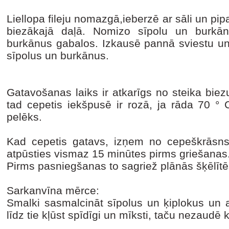
Liellopa fileju nomazgā,ieberzē ar sāli un pi
biezākajā daļā. Nomizo sīpolu un burkān
burkānus gabalos. Izkausē pannā sviestu un l
sīpolus un burkānus.
Gatavošanas laiks ir atkarīgs no steika bi
tad cepetis iekšpusē ir rozā, ja rāda 70 °
pelēks.
Kad cepetis gatavs, izņem no cepeškrāsns, i
atpūsties vismaz 15 minūtes pirms griešanas
Pirms pasniegšanas to sagriež plānās šķēlītē
Sarkanvīna mērce:
Smalki sasmalcināt sīpolus un ķiplokus un 
līdz tie kļūst spīdīgi un mīksti, taču nezaudē 