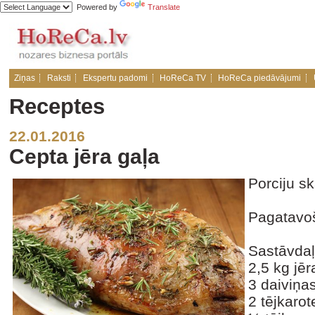
Powered by
Translate
Ziņas
Raksti
Ekspertu padomi
HoReCa TV
HoReCa piedāvājumi
Receptes
22.01.2016
Cepta jēra gaļa
Porciju sk
Pagatavoš
Sastāvdaļ
2,5 kg jē
3 daiviņa
2 tējkarot