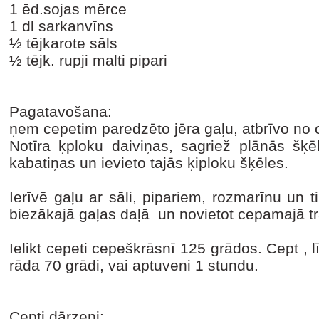
1 ēd.sojas mērce
1 dl sarkanvīns
½ tējkarote sāls
½ tējk. rupji malti pipari
Pagatavošana:
ņem cepetim paredzēto jēra gaļu, atbrīvo no
Notīra ķploku daiviņas, sagriež plānās šķēl
kabatiņas un ievieto tajās ķiploku šķēles.
Ierīvē gaļu ar sāli, pipariem, rozmarīnu un 
biezākajā gaļas daļā un novietot cepamajā tr
Ielikt cepeti cepeškrāsnī 125 grādos. Cept , l
rāda 70 grādi, vai aptuveni 1 stundu.
Cepti dārzeņi: