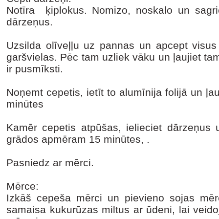
Notīra ķiplokus. Nomizo, noskalo un sagri
dārzeņus.
Uzsilda olīveļļu uz pannas un apcept visus
garšvielas. Pēc tam uzliek vāku un ļaujiet ta
ir pusmīksti.
Noņemt cepetis, ietīt to alumīnija folijā un
minūtes
Kamēr cepetis atpūšas, ielieciet dārzeņus 
grādos apmēram 15 minūtes, .
Pasniedz ar mērci.
Mērce:
Izkāš cepeša mērci un pievieno sojas mēr
samaisa kukurūzas miltus ar ūdeni, lai veid