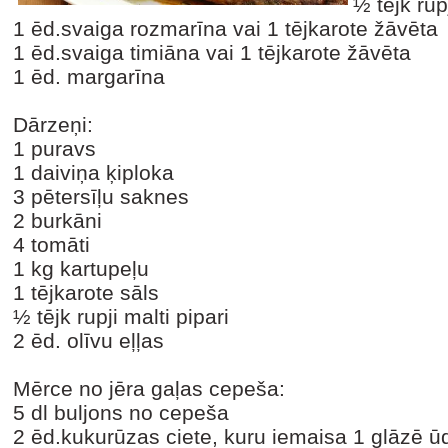
½ tējk rup
1 ēd.svaiga rozmarīna vai 1 tējkarote žāvēta
1 ēd.svaiga timiāna vai 1 tējkarote žāvēta
1 ēd. margarīna
Dārzeņi:
1 puravs
1 daiviņa ķiploka
3 pētersīļu saknes
2 burkāni
4 tomāti
1 kg kartupeļu
1 tējkarote sāls
½ tējk rupji malti pipari
2 ēd. olīvu eļļas
Mērce no jēra gaļas cepeša:
5 dl buljons no cepeša
2 ēd.kukurūzas ciete, kuru iemaisa 1 glāzē 