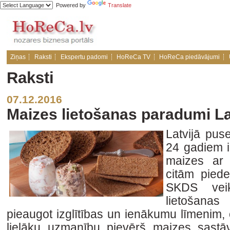
Powered by
Translate
Ziņas
Raksti
Ekspertu padomi
HoReCa TV
HoReCa piedāvājumi
Raksti
07.12.2016
Maizes lietošanas paradumi La
Latvijā pus
24 gadiem i
maizes ar 
citām pie
SKDS veik
lietošana
pieaugot izglītības un ienākumu līmenim, ci
lielāku uzmanību pievērš maizes sastā