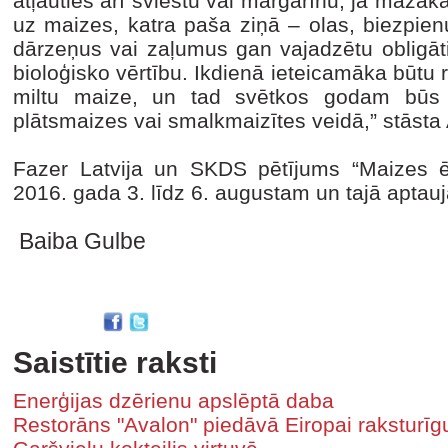
atļauties arī sviestu vai margarīnu; ja mazāka 
uz maizes, katra paša ziņā – olas, biezpienu
dārzeņus vai zaļumus gan vajadzētu obligāti, 
bioloģisko vērtību. Ikdienā ieteicamāka būtu
miltu maize, un tad svētkos godam būs n
plātsmaizes vai smalkmaizītes veidā,” stāsta
Fazer Latvija un SKDS pētījums “Maizes ē
2016. gada 3. līdz 6. augustam un tajā aptauj
Baiba Gulbe
Saistītie raksti
Enerģijas dzērienu apslēptā daba
Restorāns "Avalon" piedāvā Eiropai raksturīgu