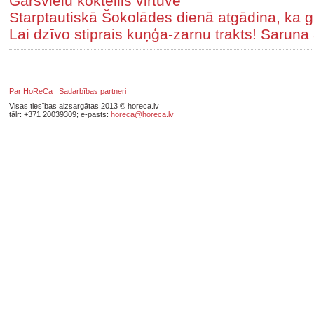
Garšvielu kokteilis virtuvē
Starptautiskā Šokolādes dienā atgādina, ka g
Lai dzīvo stiprais kuņģa-zarnu trakts! Saruna 
Par HoReCa
Sadarbības partneri
Visas tiesības aizsargātas 2013 © horeca.lv
tālr: +371 20039309; e-pasts:
horeca@horeca.lv