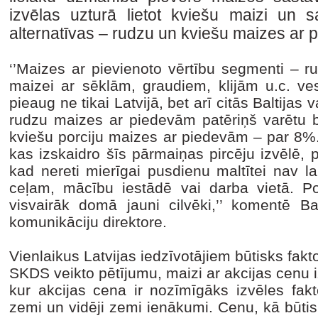
izvēlas uzturā lietot kviešu maizi un s
alternatīvas – rudzu un kviešu maizes ar
‘’Maizes ar pievienoto vērtību segmenti – 
maizei ar sēklām, graudiem, klijām u.c. v
pieaug ne tikai Latvijā, bet arī citās Baltija
rudzu maizes ar piedevām patēriņš varētu bū
kviešu porciju maizes ar piedevām – par 8%.
kas izskaidro šīs pārmaiņas pircēju izvēlē, pr
kad nereti mierīgai pusdienu maltītei nav l
ceļam, mācību iestādē vai darba vietā. Poz
visvairāk domā jauni cilvēki,’’ komentē B
komunikāciju direktore.
Vienlaikus Latvijas iedzīvotājiem būtisks fakt
SKDS veikto pētījumu, maizi ar akcijas cenu 
kur akcijas cena ir nozīmīgāks izvēles fakt
zemi un vidēji zemi ienākumi. Cenu, kā būtis