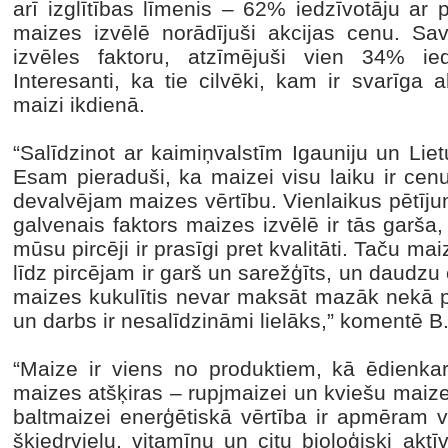
arī izglītības līmenis – 62% iedzīvotāju ar 
maizes izvēlē norādījuši akcijas cenu. Sav
izvēles faktoru, atzīmējuši vien 34% ied
Interesanti, ka tie cilvēki, kam ir svarīga 
maizi ikdienā.
“Salīdzinot ar kaimiņvalstīm Igauniju un Lietu
Esam pieraduši, ka maizei visu laiku ir cenu
devalvējam maizes vērtību. Vienlaikus pētīju
galvenais faktors maizes izvēlē ir tās garša
mūsu pircēji ir prasīgi pret kvalitāti. Taču m
līdz pircējam ir garš un sarežģīts, un daudzu 
maizes kukulītis nevar maksāt mazāk nekā pu
un darbs ir nesalīdzināmi lielāks,” komentē 
“Maize ir viens no produktiem, kā ēdienkar
maizes atšķiras – rupjmaizei un kviešu maiz
baltmaizei enerģētiskā vērtība ir apmēram v
šķiedrvielu, vitamīnu un citu bioloģiski a