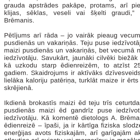
grauda apstrādes pakāpe, protams, arī pi
klijas, sēklas, veseli vai šķelti graudi,
Brēmanis.
Pētījums arī rāda – jo vairāk pieaug vecums
pusdienās un vakariņās. Teju puse iedzīvot
maizi pusdienās un vakariņās, bet vecumā n
iedzīvotāju. Savukārt, jaunāki cilvēki biežā
kā uzkodu starp ēdienreizēm, to atzīst 
gadiem. Skaidrojums ir aktīvāks dzīvesveid
lielāka kaloriju patēriņa, turklāt maize ir ēr
skrējienā.
Ikdienā brokastīs maizi ēd teju trīs ceturtd
pusdienās maizi ēd gandrīz puse iedzīvo
iedzīvotāju. Kā komentē dietologs A. Brēman
ēdienreizē – īpaši, ja ir kārtīga fiziska slodz
enerģijas avots fiziskajām, arī garīgajām ak