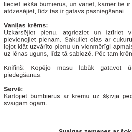
lieciet iekšā bumierus, un vāriet, kamēr tie i
atdzesējiet, līdz tas ir gatavs pasniegšanai.
Vaniļas krēms:
Uzkarsējiet pienu, atgrieziet un iztīriet
pievienojiet pienam. Sakuliet olas ar cukuru
lejot klāt uzvārīto pienu un vienmērīgi apmai
uz lēnas uguns, līdz tā sabiezē. Pēc tam krē
Knifiņš: Kopējo masu labāk gatavot ūd
piedegšanas.
Servē:
Kārtojiet bumbierus ar krēmu uz šķīvja pēc
svaigām ogām.
Svaigas zemenes ar šok