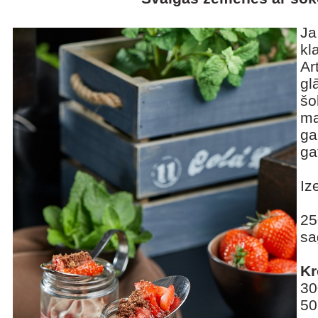
Ja
kl
Ar
gl
šo
ma
ga
ga
Iz
2
sa
Kr
30
50