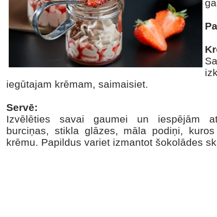
ga
Pa
Kr
S
iz
iegūtajam krēmam, saimaisiet.
Servē:
Izvēlēties savai gaumei un iespējām atb
burciņas, stikla glāzes, māla podiņi, kuro
krēmu. Papildus variet izmantot šokolādes sk