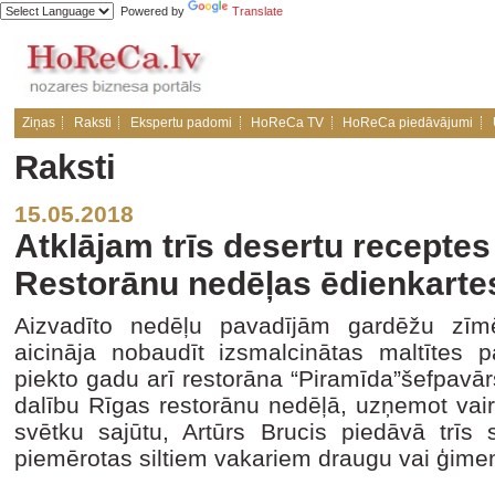
Powered by
Translate
Ziņas
Raksti
Ekspertu padomi
HoReCa TV
HoReCa piedāvājumi
Raksti
15.05.2018
Atklājam trīs desertu receptes
Restorānu nedēļas ēdienkarte
Aizvadīto nedēļu pavadījām gardēžu zīmē
aicināja nobaudīt izsmalcinātas maltītes
piekto gadu arī restorāna “Piramīda”šefpavā
dalību Rīgas restorānu nedēļā, uzņemot vair
svētku sajūtu, Artūrs Brucis piedāvā trīs
piemērotas siltiem vakariem draugu vai ģime