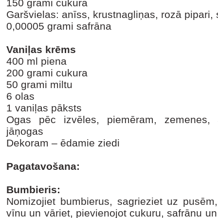
150 grami cukura
Garšvielas: anīss, krustnagliņas, rozā pipari, 
0,00005 grami safrāna
Vaniļas krēms
400 ml piena
200 grami cukura
50 grami miltu
6 olas
1 vaniļas pāksts
Ogas pēc izvēles, piemēram, zemenes, 
jāņogas
Dekoram – ēdamie ziedi
Pagatavošana:
Bumbieris:
Nomizojiet bumbierus, sagrieziet uz pusēm, 
vīnu un vāriet, pievienojot cukuru, safrānu un 