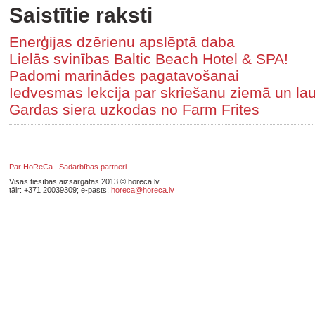
Saistītie raksti
Enerģijas dzērienu apslēptā daba
Lielās svinības Baltic Beach Hotel & SPA!
Padomi marinādes pagatavošanai
Iedvesmas lekcija par skriešanu ziemā un lau
Gardas siera uzkodas no Farm Frites
Par HoReCa
Sadarbības partneri
Visas tiesības aizsargātas 2013 © horeca.lv
tālr: +371 20039309; e-pasts:
horeca@horeca.lv