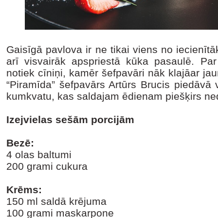
Gaisīgā pavlova ir ne tikai viens no iecienīt
arī visvairāk apspriestā kūka pasaulē. Par
notiek cīniņi, kamēr šefpavāri nāk klajāar j
“Piramīda” šefpavārs Artūrs Brucis piedāvā v
kumkvatu, kas saldajam ēdienam piešķirs n
Izejvielas sešām porcijām
Bezē:
4 olas baltumi
200 grami cukura
Krēms:
150 ml saldā krējuma
100 grami maskarpone