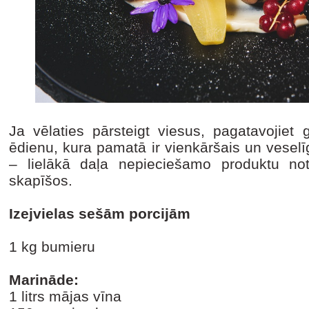
Ja vēlaties pārsteigt viesus, pagatavojiet
ēdienu, kura pamatā ir vienkāršais un veselī
– lielākā daļa nepieciešamo produktu not
skapīšos.
Izejvielas sešām porcijām
1 kg bumieru
Marināde:
1 litrs mājas vīna