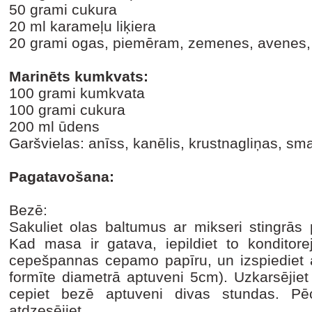
50 grami cukura
20 ml karameļu liķiera
20 grami ogas, piemēram, zemenes, avenes,
Marinēts kumkvats:
100 grami kumkvata
100 grami cukura
200 ml ūdens
Garšvielas: anīss, kanēlis, krustnagliņas, sma
Pagatavošana:
Bezē:
Sakuliet olas baltumus ar mikseri stingrās 
Kad masa ir gatava, iepildiet to konditore
cepešpannas cepamo papīru, un izspiediet
formīte diametrā aptuveni 5cm). Uzkarsējiet
cepiet bezē aptuveni divas stundas. P
atdzesējiet.