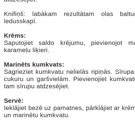
Knifiņš: labākam rezultātam olas balt
ledusskapī.
Krēms:
Saputojiet saldo krējumu, pievienojot
karameļu liķieri.
Marinēts kumkvats:
Sagrieziet kumkvatu nelielās ripiņās. Sīrup
cukuru un garšvielām. Pievienojiet kumkvat
tam sīrupu atdzesējiet.
Servē:
Ieklājiet bezē uz pamatnes, pārklājiet ar kr
un marinētu kumkvatu.