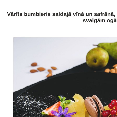
Vārīts bumbieris saldajā vīnā un safrānā,
svaigām og