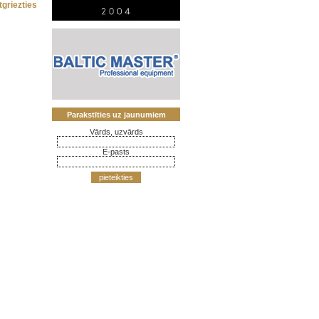
tgriezties
Parakstīties uz jaunumiem
Vārds, uzvārds
E-pasts
pieteikties