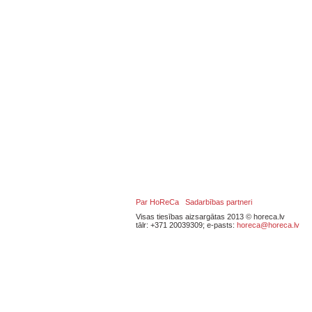
Par HoReCa
Sadarbības partneri
Visas tiesības aizsargātas 2013 © horeca.lv
tālr: +371 20039309; e-pasts:
horeca@horeca.lv