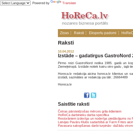
Powered by
Translate
Ziņas
Raksti
Ekspertu padomi
HoReC
Raksti
10.04.2012
Izstāde – gadatirgus GastroNord
Pirmo reizi GastroNord notika 1985. gadā un kopš
Ziemeļeiropā. Izstāde notiek katru otro gadu , tajā
Horeca.lv redakcija aicina horeca.lv klientus un 
izstādi, sazināties ar redakciju pa tālr.: 26664489
Horeca.lv
Saistītie raksti
Četras pārsteidzošas mērces grila ēdieniem
HoReCa darbinieku darba specifika
Restorāniem izdevīgs un noderīgs piedāvājums n
Latvijas Pavāru Klubs sadarbībā ar Farm Frites aic
Pavasara sakopšanas darbi turpinās- dažādu virsmu