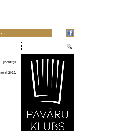
- gadatirgu
onord 2012.