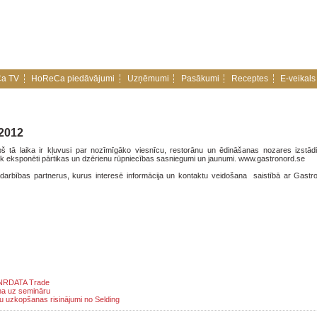
a TV
HoReCa piedāvājumi
Uzņēmumi
Pasākumi
Receptes
E-veikals
 2012
 tā laika ir kļuvusi par nozīmīgāko viesnīcu, restorānu un ēdināšanas nozares izstādi
 tiek eksponēti pārtikas un dzērienu rūpniecības sasniegumi un jaunumi. www.gastronord.se
sadarbības partnerus, kurus interesē informācija un kontaktu veidošana saistībā ar Gastr
o NRDATA Trade
ina uz semināru
 uzkopšanas risinājumi no Selding