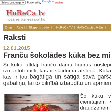
Powered by
Translate
Ziņas
Raksti
Ekspertu padomi
HoReCa TV
HoReCa piedāvājumi
Raksti
12.01.2015
Franču šokolādes kūka bez mil
Šī kūka atklāj franču dāmu figūras noslē
izmantoti milti, kas ir slaiduma atslēga. Kūk
bagātīga un sātīga savā garšas
kas ir ļoti
gabaliņu, lai to pilnībā izbaudītu un apmi
Šo kūku va
cienītājiem
draudzenēm p