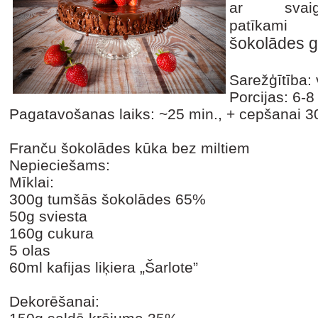
ar sva
patīka
šokolādes g
Sarežģītība: 
Porcijas: 6-8
Pagatavošanas laiks: ~25 min., + cepšanai 3
Franču šokolādes kūka bez miltiem
Nepieciešams:
Mīklai:
300g tumšās šokolādes 65%
50g sviesta
160g cukura
5 olas
60ml kafijas liķiera „Šarlote”
Dekorēšanai: