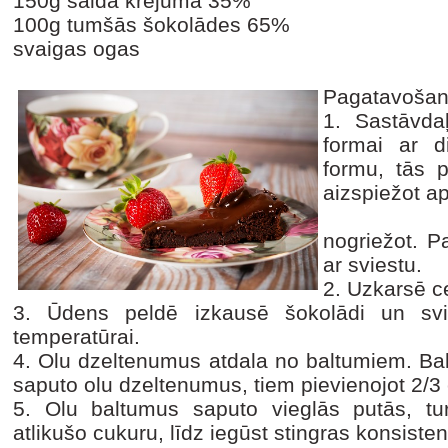
150g saldā krējuma 35%
100g tumšās šokolādes 65%
svaigas ogas
Pagatavošan
1. Sastāvdaļ
formai ar d
formu, tās 
aizspiežot a
nogriežot. P
ar sviestu.
2. Uzkarsē c
3. Ūdens peldē izkausē šokolādi un svie
temperatūrai.
4. Olu dzeltenumus atdala no baltumiem. Bal
saputo olu dzeltenumus, tiem pievienojot 2/3 
5. Olu baltumus saputo vieglās putās, tu
atlikušo cukuru, līdz iegūst stingras konsist