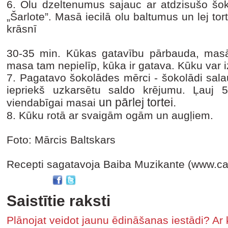
6. Olu dzeltenumus sajauc ar atdzisušo šokol
„Šarlote”. Masā iecilā olu baltumus un lej to
krāsnī
30-35 min. Kūkas gatavību pārbauda, masā i
masa tam nepielīp, kūka ir gatava. Kūku var
7. Pagatavo šokolādes mērci - šokolādi salau
iepriekš uzkarsētu saldo krējumu. Ļauj 
un pārlej tortei.
viendabīgai masai
8. Kūku rotā ar svaigām ogām un augļiem.
Foto: Mārcis Baltskars
Recepti sagatavoja Baiba Muzikante (www.car
Saistītie raksti
Plānojat veidot jaunu ēdināšanas iestādi? Ar 