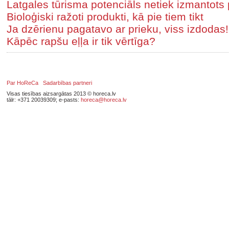
Latgales tūrisma potenciāls netiek izmantots 
Bioloģiski ražoti produkti, kā pie tiem tikt
Ja dzērienu pagatavo ar prieku, viss izdodas!
Kāpēc rapšu eļļa ir tik vērtīga?
Par HoReCa
Sadarbības partneri
Visas tiesības aizsargātas 2013 © horeca.lv
tālr: +371 20039309; e-pasts:
horeca@horeca.lv