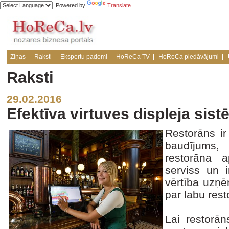
Powered by
Translate
Ziņas
Raksti
Ekspertu padomi
HoReCa TV
HoReCa piedāvājumi
Raksti
29.02.2016
Efektīva virtuves displeja sis
Restorāns ir
baudījums,
restorāna a
serviss un i
vērtība uzņ
par labu rest
Lai restorān