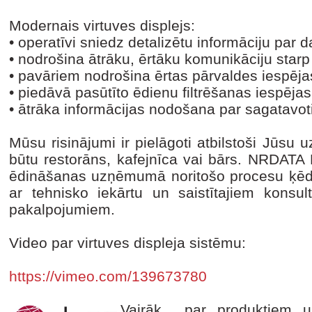
Modernais virtuves displejs:
•
operatīvi sniedz detalizētu informāciju par d
•
nodrošina ātrāku, ērtāku komunikāciju starp 
•
pavāriem nodrošina ērtas pārvaldes iespēja
•
piedāvā pasūtīto ēdienu filtrēšanas iespējas
•
ātrāka informācijas nodošana par sagatavo
Mūsu risinājumi ir pielāgoti atbilstoši Jūsu
būtu restorāns, kafejnīca vai bārs. NRDATA 
ēdināšanas uzņēmumā noritošo procesu ķēdi
ar tehnisko iekārtu un saistītajiem konsul
pakalpojumiem.
Video par virtuves displeja sistēmu:
https://vimeo.com/139673780
Vairāk par produktiem u