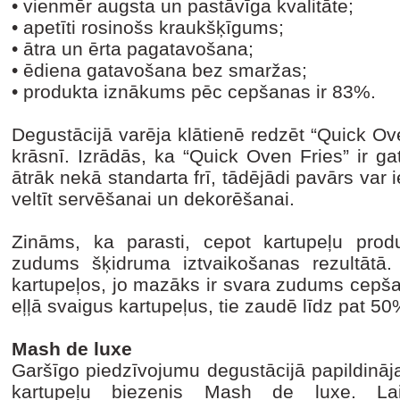
•
vienmēr augsta un pastāvīga kvalitāte;
•
apetīti rosinošs kraukšķīgums;
•
ātra un ērta pagatavošana;
•
ēdiena gatavošana bez smaržas;
•
produkta iznākums pēc cepšanas ir 83%.
Degustācijā varēja klātienē redzēt “Quick O
krāsnī. Izrādās, ka “Quick Oven Fries” ir g
ātrāk nekā standarta frī, tādējādi pavārs var 
veltīt servēšanai un dekorēšanai.
Zināms, ka parasti, cepot kartupeļu prod
zudums šķidruma iztvaikošanas rezultātā
kartupeļos, jo mazāks ir svara zudums cepša
eļļā svaigus kartupeļus, tie zaudē līdz pat 5
Mash de luxe
Garšīgo piedzīvojumu degustācijā papildināja
kartupeļu biezenis Mash de luxe. Lai 