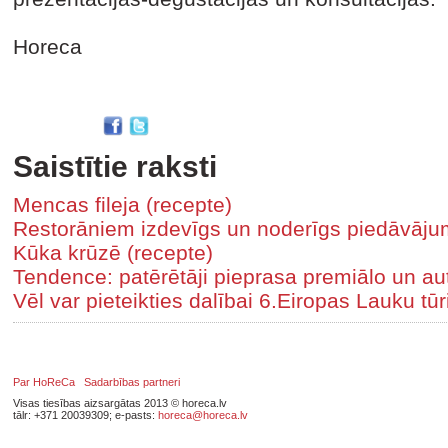
Horeca
Saistītie raksti
Mencas fileja (recepte)
Restorāniem izdevīgs un noderīgs piedāvāj
Kūka krūzē (recepte)
Tendence: patērētāji pieprasa premiālo un au
Vēl var pieteikties dalībai 6.Eiropas Lauku t
Par HoReCa
Sadarbības partneri
Visas tiesības aizsargātas 2013 © horeca.lv
tālr: +371 20039309; e-pasts:
horeca@horeca.lv