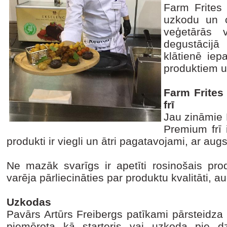
Farm Frites 
uzkodu un ci
veģetārās v
degustācij
klātienē iep
produktiem u
Farm Frites
frī
Jau zināmie 
Premium frī i
produkti ir viegli un ātri pagatavojami, ar augs
Ne mazāk svarīgs ir apetīti rosinošais prod
varēja pārliecināties par produktu kvalitāti, au
Uzkodas
Pavārs Artūrs Freibergs patīkami pārsteidza a
piemērota kā starteris vai uzkoda pie d