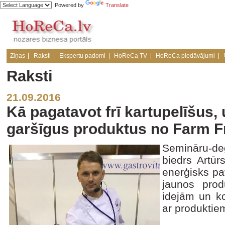
Powered by
Translate
Ziņas
Raksti
Ekspertu padomi
HoReCa TV
HoReCa piedāvājumi
Raksti
21.09.2016
Kā pagatavot frī kartupelīšus,
garšīgus produktus no Farm Fr
Semināru-de
biedrs Artūr
enerģisks pa
jaunos prod
idejām un ko
ar produktie