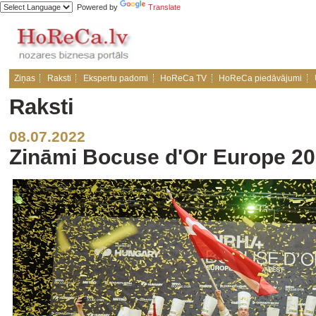
Powered by
Translate
Ziņas
Raksti
Ekspertu padomi
HoReCa TV
HoReCa piedāvājumi
Raksti
08.07.2022
Zināmi Bocuse d'Or Europe 202