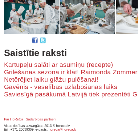
Saistītie raksti
Kartupeļu salāti ar asumiņu (recepte)
Grilēšanas sezona ir klāt! Raimonda Zommer
Netērējiet laiku glāžu pulēšanai!
Gavēnis - veselības uzlabošanas laiks
Saviesīgā pasākumā Latvijā tiek prezentēti Gr
Par HoReCa
Sadarbības partneri
Visas tiesības aizsargātas 2013 © horeca.lv
tālr: +371 20039309; e-pasts:
horeca@horeca.lv