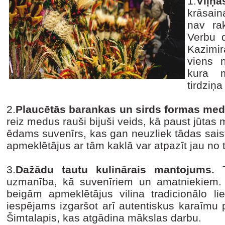
1.
Viļņ
krāsain
nav rak
Verbu d
Kazimir
viens 
kura m
tirdziņ
2.
Plaucētās barankas un sirds formas med
reiz medus rauši bijuši veids, kā paust jūtas 
ēdams suvenīrs, kas gan neuzliek tādas saistī
apmeklētājus ar tām kaklā var atpazīt jau no 
3.
Dažādu tautu kulinārais mantojums.
T
uzmanība, kā suvenīriem un amatniekiem.
beigām apmeklētājus vilina tradicionālo lie
iespējams izgaršot arī autentiskus karaīmu 
Šimtalapis, kas atgādina mākslas darbu.