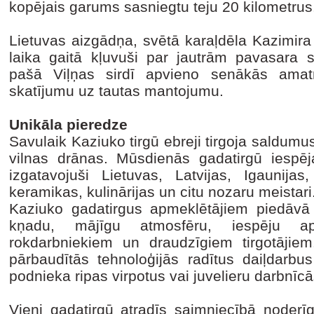
kopējais garums sasniegtu teju 20 kilometrus
Lietuvas aizgādņa, svētā karaļdēla Kazimir
laika gaitā kļuvuši par jautrām pavasara s
pašā Viļņas sirdī apvieno senākās amatn
skatījumu uz tautas mantojumu.
Unikāla pieredze
Savulaik Kaziuko tirgū ebreji tirgoja saldumus,
vilnas drānas. Mūsdienās gadatirgū iespēj
izgatavojuši Lietuvas, Latvijas, Igaunijas
keramikas, kulinārijas un citu nozaru meistari
Kaziuko gadatirgus apmeklētājiem piedāvā
kņadu, mājīgu atmosfēru, iespēju apr
rokdarbniekiem un draudzīgiem tirgotājiem
pārbaudītās tehnoloģijās radītus daiļdarbus
podnieka ripas virpotus vai juvelieru darbnīc
Vieni gadatirgū atradīs saimniecībā noderīg