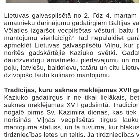
Lietuvas galvaspilsētā no 2. līdz 4. martam 
amatnieku darinājumu gadatirgiem Baltijas va
Vēlaties izgaršot vecpilsētas vēsturi, baltu
mantojumu vienlaicīgi? Tad nepalaidiet gar
apmeklēt Lietuvas galvaspilsētu Viļņu, kur
noritēs gadskārtējie Kaziuko svētki. Gadat
daudzveidīgu amatnieku piedāvājumu un nogar
poļu, latviešu, baltkrievu, tatāru un citu Liet
dzīvojošo tautu kulināro mantojumu.
Tradīcijas, kuru saknes meklējamas XVII 
Kaziuko gadatirgus ir ne tikai lielākais, be
saknes meklējamas XVII gadsimtā. Tradicionā
nogalē pirms Sv. Kazimira dienas, kas tiek 
norisinās Viļņas vecpilsētas tirgus la
mantojuma statuss, un tā tuvumā, kur blakus
tirdzniecības letes un teltis. Ja tirdzniecības 