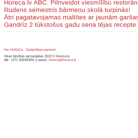
Horeca.lv ABC. Pilnveidot viesmīlību restorā
Rudens semestris bārmeņu skolā turpinās!
Ātri pagatavojamas maltītes ar jaunām garša
Gandrīz 2 tūkstošus gadu sena tējas recepte 
Par HoReCa
Sadarbības partneri
Visas tiesības aizsargātas 2013 © horeca.lv
tālr: +371 20039309; e-pasts:
horeca@horeca.lv