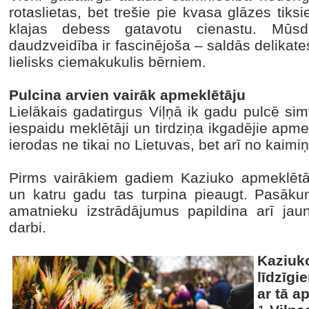
rotaslietas, bet trešie pie kvasa glāzes ti
klajas debess gatavotu cienastu. Mūsd
daudzveidība ir fascinējoša – saldās delikat
lielisks ciemakukulis bērniem.
Pulcina arvien vairāk apmeklētāju
Lielākais gadatirgus Viļņā ik gadu pulcē si
iespaidu meklētāji un tirdziņa ikgadējie apmek
ierodas ne tikai no Lietuvas, bet arī no kaim
Pirms vairākiem gadiem Kaziuko apmeklētāj
un katru gadu tas turpina pieaugt. Pasāk
amatnieku izstrādājumus papildina arī jaun
darbi.
Kaziuko
līdzīgi
ar tā a