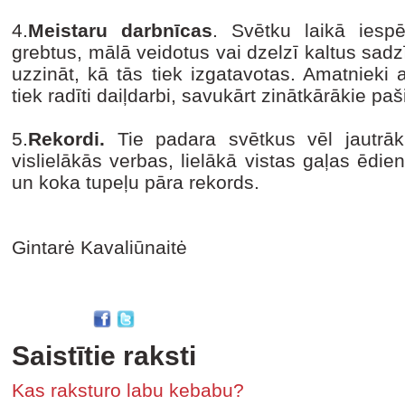
4.
Meistaru darbnīcas
. Svētku laikā iespē
grebtus, mālā veidotus vai dzelzī kaltus sadz
uzzināt, kā tās tiek izgatavotas. Amatnieki
tiek radīti daiļdarbi, savukārt zinātkārākie pa
5.
Rekordi.
Tie padara svētkus vēl jautrāku
vislielākās verbas, lielākā vistas gaļas ēdie
un koka tupeļu pāra rekords.
Gintarė Kavaliūnaitė
Saistītie raksti
Kas raksturo labu kebabu?