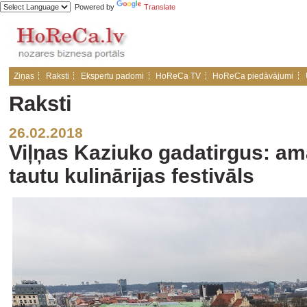
Powered by
Translate
Ziņas
Raksti
Ekspertu padomi
HoReCa TV
HoReCa piedāvājumi
Raksti
26.02.2018
Viļņas Kaziuko gadatirgus: a
tautu kulinārijas festivāls